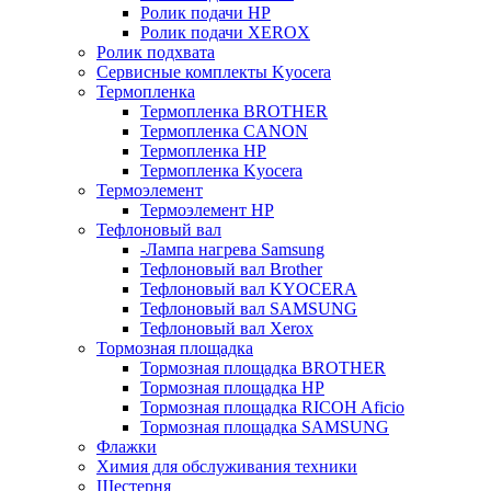
Ролик подачи HP
Ролик подачи XEROX
Ролик подхвата
Сервисные комплекты Kyocera
Термопленка
Термопленка BROTHER
Термопленка CANON
Термопленка HP
Термопленка Kyocera
Термоэлемент
Термоэлемент НР
Тефлоновый вал
-Лампа нагрева Samsung
Тефлоновый вал Brother
Тефлоновый вал KYOCERA
Тефлоновый вал SAMSUNG
Тефлоновый вал Xerox
Тормозная площадка
Тормозная площадка BROTHER
Тормозная площадка HP
Тормозная площадка RICOH Aficio
Тормозная площадка SAMSUNG
Флажки
Химия для обслуживания техники
Шестерня