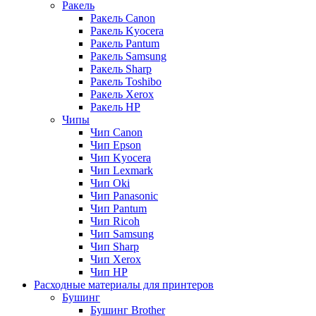
Ракель
Ракель Canon
Ракель Kyocera
Ракель Pantum
Ракель Samsung
Ракель Sharp
Ракель Toshibo
Ракель Xerox
Ракель НР
Чипы
Чип Canon
Чип Epson
Чип Kyocera
Чип Lexmark
Чип Oki
Чип Panasonic
Чип Pantum
Чип Ricoh
Чип Samsung
Чип Sharp
Чип Xerox
Чип НР
Расходные материалы для принтеров
Бушинг
Бушинг Brother