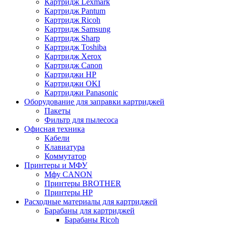
Картридж Lexmark
Картридж Pantum
Картридж Ricoh
Картридж Samsung
Картридж Sharp
Картридж Toshiba
Картридж Xerox
Картридж Сanon
Картриджи HP
Картриджи OKI
Картриджи Panasonic
Оборудование для заправки картриджей
Пакеты
Фильтр для пылесоса
Офисная техника
Кабели
Клавиатура
Коммутатор
Принтеры и МФУ
Мфу CANON
Принтеры BROTHER
Принтеры HP
Расходные материалы для картриджей
Барабаны для картриджей
Барабаны Ricoh