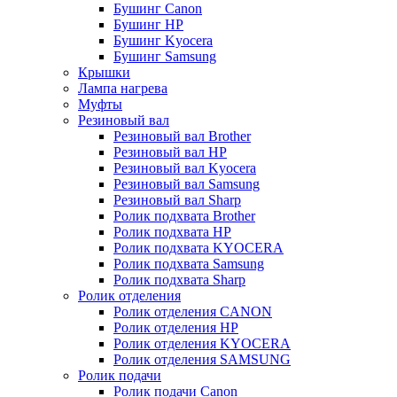
Бушинг Canon
Бушинг HP
Бушинг Kyocera
Бушинг Samsung
Крышки
Лампа нагрева
Муфты
Резиновый вал
Резиновый вал Brother
Резиновый вал HP
Резиновый вал Kyocera
Резиновый вал Samsung
Резиновый вал Sharp
Ролик подхвата Brother
Ролик подхвата HP
Ролик подхвата KYOCERA
Ролик подхвата Samsung
Ролик подхвата Sharp
Ролик отделения
Ролик отделения CANON
Ролик отделения HP
Ролик отделения KYOCERA
Ролик отделения SAMSUNG
Ролик подачи
Ролик подачи Canon