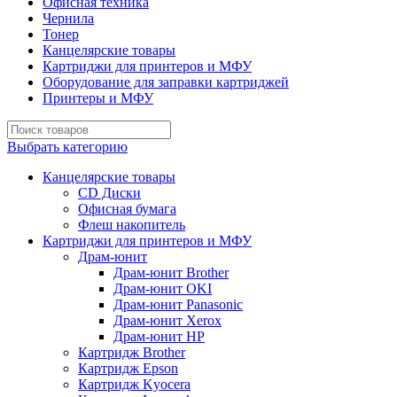
Офисная техника
Чернила
Тонер
Канцелярские товары
Картриджи для принтеров и МФУ
Оборудование для заправки картриджей
Принтеры и МФУ
Выбрать категорию
Канцелярские товары
CD Диски
Офисная бумага
Флеш накопитель
Картриджи для принтеров и МФУ
Драм-юнит
Драм-юнит Brother
Драм-юнит OKI
Драм-юнит Panasonic
Драм-юнит Xerox
Драм-юнит НР
Картридж Brother
Картридж Epson
Картридж Kyocera