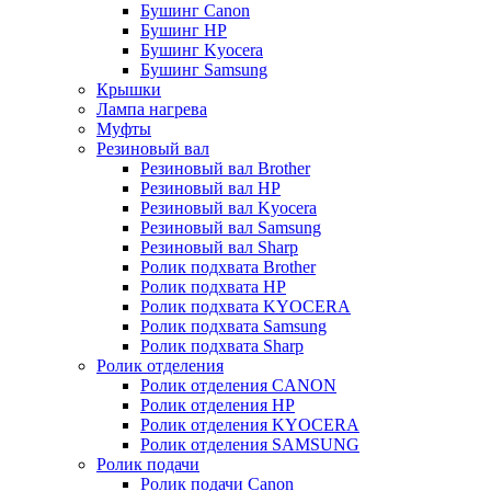
Бушинг Canon
Бушинг HP
Бушинг Kyocera
Бушинг Samsung
Крышки
Лампа нагрева
Муфты
Резиновый вал
Резиновый вал Brother
Резиновый вал HP
Резиновый вал Kyocera
Резиновый вал Samsung
Резиновый вал Sharp
Ролик подхвата Brother
Ролик подхвата HP
Ролик подхвата KYOCERA
Ролик подхвата Samsung
Ролик подхвата Sharp
Ролик отделения
Ролик отделения CANON
Ролик отделения HP
Ролик отделения KYOCERA
Ролик отделения SAMSUNG
Ролик подачи
Ролик подачи Canon