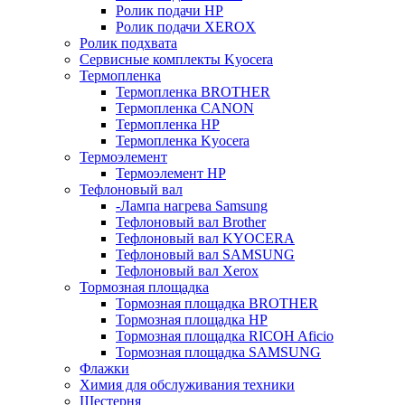
Ролик подачи HP
Ролик подачи XEROX
Ролик подхвата
Сервисные комплекты Kyocera
Термопленка
Термопленка BROTHER
Термопленка CANON
Термопленка HP
Термопленка Kyocera
Термоэлемент
Термоэлемент НР
Тефлоновый вал
-Лампа нагрева Samsung
Тефлоновый вал Brother
Тефлоновый вал KYOCERA
Тефлоновый вал SAMSUNG
Тефлоновый вал Xerox
Тормозная площадка
Тормозная площадка BROTHER
Тормозная площадка HP
Тормозная площадка RICOH Aficio
Тормозная площадка SAMSUNG
Флажки
Химия для обслуживания техники
Шестерня