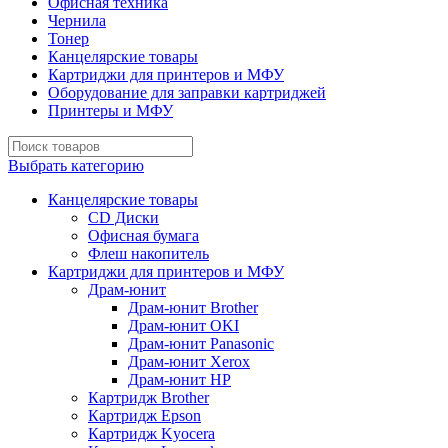
Офисная техника
Чернила
Тонер
Канцелярские товары
Картриджи для принтеров и МФУ
Оборудование для заправки картриджей
Принтеры и МФУ
Выбрать категорию
Канцелярские товары
CD Диски
Офисная бумага
Флеш накопитель
Картриджи для принтеров и МФУ
Драм-юнит
Драм-юнит Brother
Драм-юнит OKI
Драм-юнит Panasonic
Драм-юнит Xerox
Драм-юнит НР
Картридж Brother
Картридж Epson
Картридж Kyocera