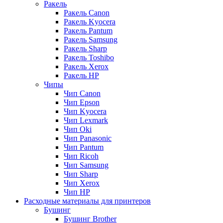
Ракель
Ракель Canon
Ракель Kyocera
Ракель Pantum
Ракель Samsung
Ракель Sharp
Ракель Toshibo
Ракель Xerox
Ракель НР
Чипы
Чип Canon
Чип Epson
Чип Kyocera
Чип Lexmark
Чип Oki
Чип Panasonic
Чип Pantum
Чип Ricoh
Чип Samsung
Чип Sharp
Чип Xerox
Чип НР
Расходные материалы для принтеров
Бушинг
Бушинг Brother