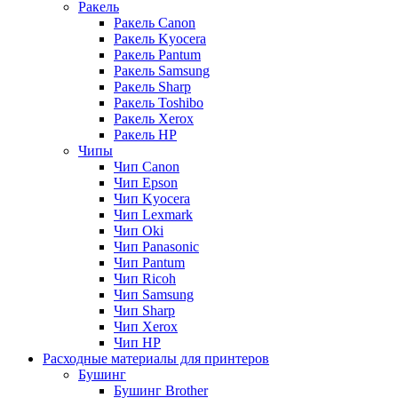
Ракель
Ракель Canon
Ракель Kyocera
Ракель Pantum
Ракель Samsung
Ракель Sharp
Ракель Toshibo
Ракель Xerox
Ракель НР
Чипы
Чип Canon
Чип Epson
Чип Kyocera
Чип Lexmark
Чип Oki
Чип Panasonic
Чип Pantum
Чип Ricoh
Чип Samsung
Чип Sharp
Чип Xerox
Чип НР
Расходные материалы для принтеров
Бушинг
Бушинг Brother