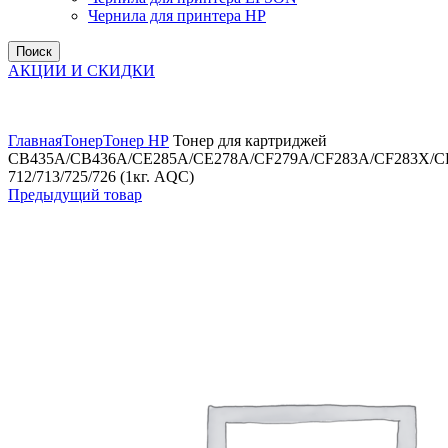
Чернила для принтера HP
Поиск
АКЦИИ И СКИДКИ
Увеличить
Главная
Тонер
Тонер НР
Тонер для картриджей
CB435A/CB436A/CE285A/CE278A/CF279A/CF283A/CF283X/C
712/713/725/726 (1кг. AQC)
Предыдущий товар