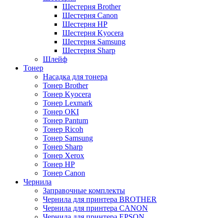
Шестерня Brother
Шестерня Canon
Шестерня HP
Шестерня Kyocera
Шестерня Samsung
Шестерня Sharp
Шлейф
Тонер
Насадка для тонера
Тонер Brother
Тонер Kyocera
Тонер Lexmark
Тонер OKI
Тонер Pantum
Тонер Ricoh
Тонер Samsung
Тонер Sharp
Тонер Xerox
Тонер НР
Тонер Саnon
Чернила
Заправочные комплекты
Чернила для принтера BROTHER
Чернила для принтера CANON
Чернила для принтера EPSON