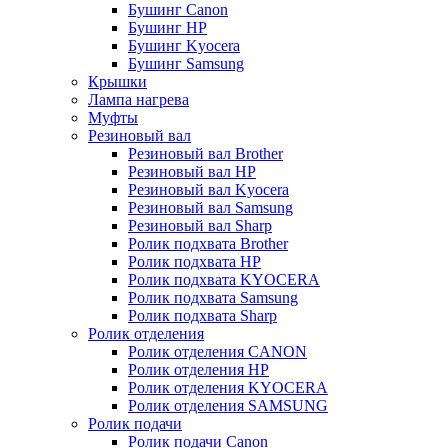
Бушинг Canon
Бушинг HP
Бушинг Kyocera
Бушинг Samsung
Крышки
Лампа нагрева
Муфты
Резиновый вал
Резиновый вал Brother
Резиновый вал HP
Резиновый вал Kyocera
Резиновый вал Samsung
Резиновый вал Sharp
Ролик подхвата Brother
Ролик подхвата HP
Ролик подхвата KYOCERA
Ролик подхвата Samsung
Ролик подхвата Sharp
Ролик отделения
Ролик отделения CANON
Ролик отделения HP
Ролик отделения KYOCERA
Ролик отделения SAMSUNG
Ролик подачи
Ролик подачи Canon