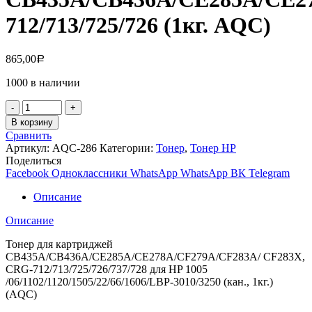
712/713/725/726 (1кг. AQC)
865,00
Р
1000 в наличии
Количество
товара
В корзину
Тонер
Сравнить
для
Артикул:
AQC-286
Категории:
Тонер
,
Тонер НР
картриджей
Поделиться
CB435A/CB436A/CE285A/CE278A/CF279A/CF283A/CF283
Facebook
Одноклассники
WhatsApp
WhatsApp
ВК
Telegram
712/713/725/726
(1кг.
Описание
AQC)
Описание
Тонер для картриджей
CB435A/CB436A/CE285A/CE278A/CF279A/CF283A/ CF283X,
CRG-712/713/725/726/737/728 для HP 1005
/06/1102/1120/1505/22/66/1606/LBP-3010/3250 (кан., 1кг.)
(AQC)