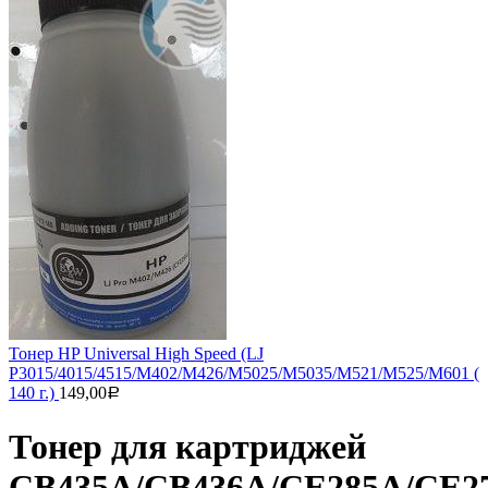
Тонер HP Universal High Speed (LJ
P3015/4015/4515/M402/M426/M5025/M5035/M521/M525/M601 (
140 г.)
149,00
Р
Тонер для картриджей
CB435A/CB436A/CE285A/CE2