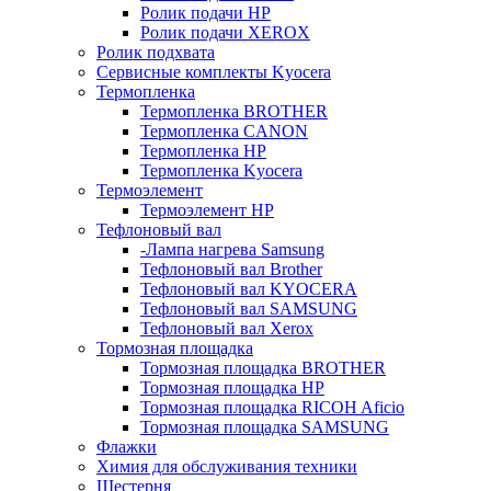
Ролик подачи HP
Ролик подачи XEROX
Ролик подхвата
Сервисные комплекты Kyocera
Термопленка
Термопленка BROTHER
Термопленка CANON
Термопленка HP
Термопленка Kyocera
Термоэлемент
Термоэлемент НР
Тефлоновый вал
-Лампа нагрева Samsung
Тефлоновый вал Brother
Тефлоновый вал KYOCERA
Тефлоновый вал SAMSUNG
Тефлоновый вал Xerox
Тормозная площадка
Тормозная площадка BROTHER
Тормозная площадка HP
Тормозная площадка RICOH Aficio
Тормозная площадка SAMSUNG
Флажки
Химия для обслуживания техники
Шестерня