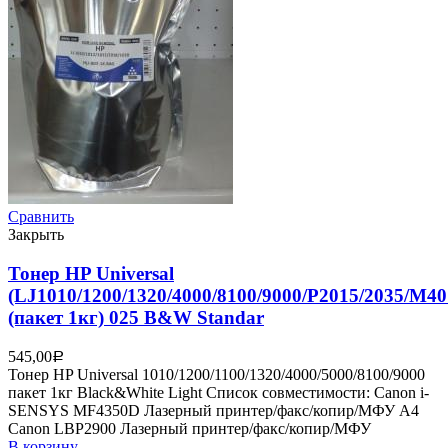
Сравнить
Закрыть
Тонер HP Universal
(LJ1010/1200/1320/4000/8100/9000/P2015/2035/M40
(пакет 1кг) 025 B&W Standar
545,00
Р
Тонер HP Universal 1010/1200/1100/1320/4000/5000/8100/9000
пакет 1кг Black&White Light Список совместимости: Canon i-
SENSYS MF4350D Лазерный принтер/факс/копир/МФУ A4
Canon LBP2900 Лазерный принтер/факс/копир/МФУ
В корзину