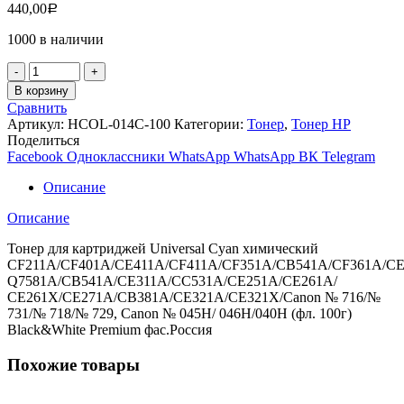
440,00
Р
1000 в наличии
Количество
товара
В корзину
Тонер
Сравнить
для
Артикул:
HCOL-014C-100
Категории:
Тонер
,
Тонер НР
картриджей
Поделиться
Universal
Facebook
Одноклассники
WhatsApp
WhatsApp
ВК
Telegram
Cyan
хим.
Описание
CF211A/CF401A/CE411A/CF411A/CF351A/CB541A/CF361A
(100г.)B&W
Описание
Тонер для картриджей Universal Cyan химический
CF211A/CF401A/CE411A/CF411A/CF351A/CB541A/CF361A/CE
Q7581A/CB541A/CE311A/CC531A/CE251A/CE261A/
CE261X/CE271A/CB381A/CE321A/CE321X/Canon № 716/№
731/№ 718/№ 729, Canon № 045H/ 046H/040H (фл. 100г)
Black&White Premium фас.Россия
Похожие товары