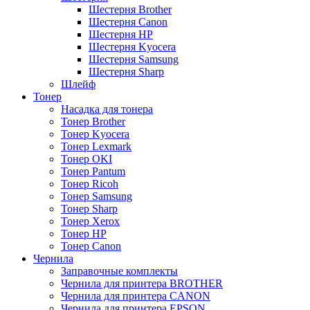
Шестерня Brother
Шестерня Canon
Шестерня HP
Шестерня Kyocera
Шестерня Samsung
Шестерня Sharp
Шлейф
Тонер
Насадка для тонера
Тонер Brother
Тонер Kyocera
Тонер Lexmark
Тонер OKI
Тонер Pantum
Тонер Ricoh
Тонер Samsung
Тонер Sharp
Тонер Xerox
Тонер НР
Тонер Саnon
Чернила
Заправочные комплекты
Чернила для принтера BROTHER
Чернила для принтера CANON
Чернила для принтера EPSON