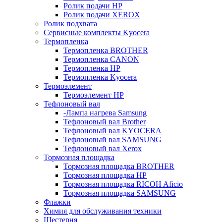
Ролик подачи HP
Ролик подачи XEROX
Ролик подхвата
Сервисные комплекты Kyocera
Термопленка
Термопленка BROTHER
Термопленка CANON
Термопленка HP
Термопленка Kyocera
Термоэлемент
Термоэлемент НР
Тефлоновый вал
-Лампа нагрева Samsung
Тефлоновый вал Brother
Тефлоновый вал KYOCERA
Тефлоновый вал SAMSUNG
Тефлоновый вал Xerox
Тормозная площадка
Тормозная площадка BROTHER
Тормозная площадка HP
Тормозная площадка RICOH Aficio
Тормозная площадка SAMSUNG
Флажки
Химия для обслуживания техники
Шестерня