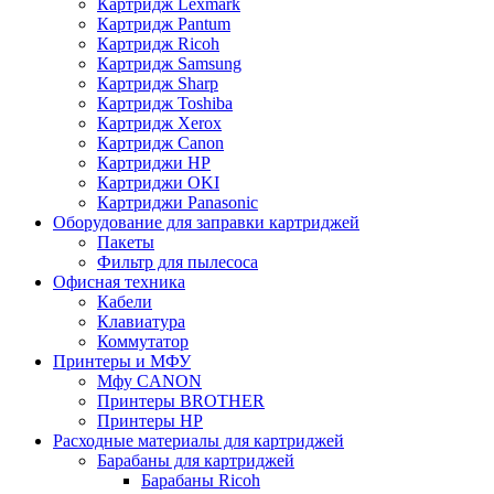
Картридж Lexmark
Картридж Pantum
Картридж Ricoh
Картридж Samsung
Картридж Sharp
Картридж Toshiba
Картридж Xerox
Картридж Сanon
Картриджи HP
Картриджи OKI
Картриджи Panasonic
Оборудование для заправки картриджей
Пакеты
Фильтр для пылесоса
Офисная техника
Кабели
Клавиатура
Коммутатор
Принтеры и МФУ
Мфу CANON
Принтеры BROTHER
Принтеры HP
Расходные материалы для картриджей
Барабаны для картриджей
Барабаны Ricoh