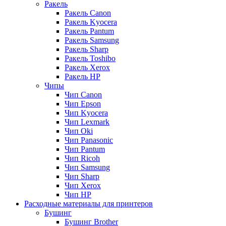
Ракель
Ракель Canon
Ракель Kyocera
Ракель Pantum
Ракель Samsung
Ракель Sharp
Ракель Toshibo
Ракель Xerox
Ракель НР
Чипы
Чип Canon
Чип Epson
Чип Kyocera
Чип Lexmark
Чип Oki
Чип Panasonic
Чип Pantum
Чип Ricoh
Чип Samsung
Чип Sharp
Чип Xerox
Чип НР
Расходные материалы для принтеров
Бушинг
Бушинг Brother