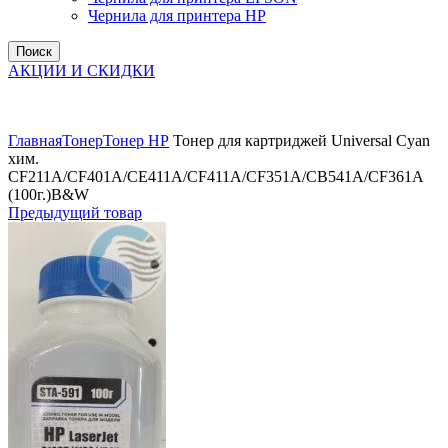
Чернила для принтера HP
Поиск
АКЦИИ И СКИДКИ
Увеличить
Главная
Тонер
Тонер НР
Тонер для картриджей Universal Cyan
хим.
CF211A/CF401A/CE411A/CF411A/CF351A/CB541A/CF361A
(100г.)B&W
Предыдущий товар