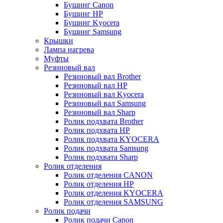
Бушинг Canon
Бушинг HP
Бушинг Kyocera
Бушинг Samsung
Крышки
Лампа нагрева
Муфты
Резиновый вал
Резиновый вал Brother
Резиновый вал HP
Резиновый вал Kyocera
Резиновый вал Samsung
Резиновый вал Sharp
Ролик подхвата Brother
Ролик подхвата HP
Ролик подхвата KYOCERA
Ролик подхвата Samsung
Ролик подхвата Sharp
Ролик отделения
Ролик отделения CANON
Ролик отделения HP
Ролик отделения KYOCERA
Ролик отделения SAMSUNG
Ролик подачи
Ролик подачи Canon