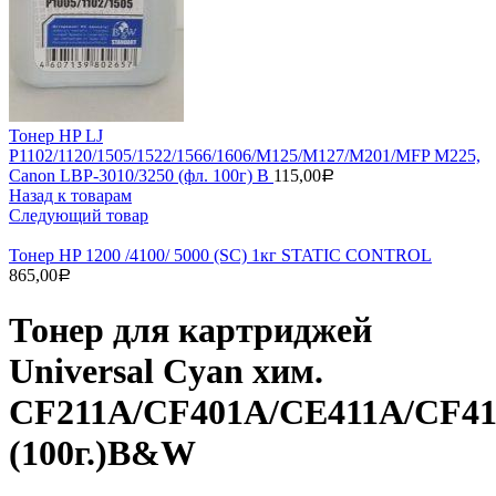
Тонер HP LJ
P1102/1120/1505/1522/1566/1606/M125/M127/M201/MFP M225,
Canon LBP-3010/3250 (фл. 100г) B
115,00
Р
Назад к товарам
Следующий товар
Тонер HP 1200 /4100/ 5000 (SC) 1кг STATIC CONTROL
865,00
Р
Тонер для картриджей
Universal Cyan хим.
CF211A/CF401A/CE411A/CF4
(100г.)B&W