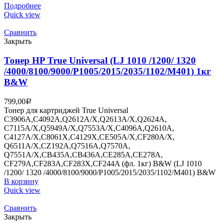
Подробнее
Quick view
Сравнить
Закрыть
Тонер HP True Universal (LJ 1010 /1200/ 1320
/4000/8100/9000/P1005/2015/2035/1102/M401) 1кг
B&W
799,00
Р
Тонер для картриджей True Universal
C3906A,C4092A,Q2612A/X,Q2613A/X,Q2624A,
C7115A/X,Q5949A/X,Q7553A/X,C4096A,Q2610A,
C4127A/X,C8061X,C4129X,CE505A/X,CF280A/X,
Q6511A/X,CZ192A,Q7516A,Q7570A,
Q7551A/X,CB435A,CB436A,CE285A,CE278A,
CF279A,CF283A,CF283X,CF244A (фл. 1кг) B&W (LJ 1010
/1200/ 1320 /4000/8100/9000/P1005/2015/2035/1102/M401) B&W
В корзину
Quick view
Сравнить
Закрыть