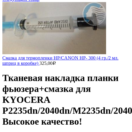
Смазка для термопленки HP/CANON HP- 300 (4 гр./2 мл.
шприц в коробке)
325,00
Р
Тканевая накладка планки
фьюзера+смазка для
KYOCERA
P2235dn/2040dn/M2235dn/204
Высокое качество!