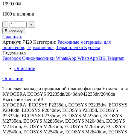
1999,00
Р
1000 в наличии
Количество
товара
В корзину
Тканевая
Сравнить
накладка
Артикул:
7420
Категории:
Расходные материалы для
планки
принтеров
,
Термопленка
,
Термопленка Kyocera
фьюзера+смазка
Поделиться
для
Facebook
Одноклассники
WhatsApp
WhatsApp
ВК
Telegram
KYOCERA
P2235dn/2040dn/M2235dn/2040dn
Описание
Высокое
качество!
Описание
Тканевая накладка прижимной планки фьюзера + смазка для
KYOCERA ECOSYS P2235dn/2040dn/M2235dn/2040dn
Высокое качество!!!
KYOCERA: ECOSYS P2235dn, ECOSYS P2235dw, ECOSYS
P2040dn, ECOSYS P2040dw, ECOSYS P2335d, ECOSYS
P2335dn, ECOSYS P2335dw, ECOSYS M2235dn, ECOSYS
M2735dn, ECOSYS M2835dw, ECOSYS M2040dn, ECOSYS
M2135dn, ECOSYS M2635dn, ECOSYS M2635dw, ECOSYS
M2540dn, ECOSYS M2540dw, ECOSYS M2640idw, ECOSYS