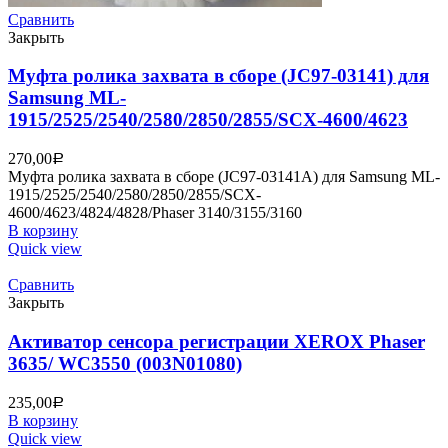
Сравнить
Закрыть
Муфта ролика захвата в сборе (JC97-03141) для
Samsung ML-
1915/2525/2540/2580/2850/2855/SCX-4600/4623
270,00
Р
Муфта ролика захвата в сборе (JC97-03141A) для Samsung ML-
1915/2525/2540/2580/2850/2855/SCX-
4600/4623/4824/4828/Phaser 3140/3155/3160
В корзину
Quick view
Сравнить
Закрыть
Активатор сенсора регистрации XEROX Phaser
3635/ WC3550 (003N01080)
235,00
Р
В корзину
Quick view