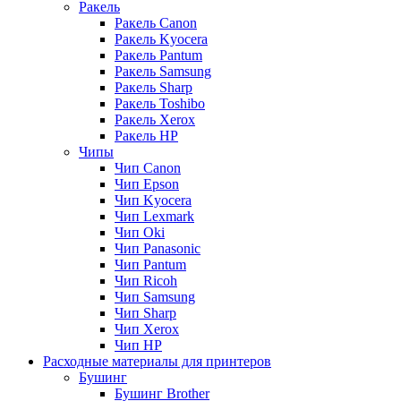
Ракель
Ракель Canon
Ракель Kyocera
Ракель Pantum
Ракель Samsung
Ракель Sharp
Ракель Toshibo
Ракель Xerox
Ракель НР
Чипы
Чип Canon
Чип Epson
Чип Kyocera
Чип Lexmark
Чип Oki
Чип Panasonic
Чип Pantum
Чип Ricoh
Чип Samsung
Чип Sharp
Чип Xerox
Чип НР
Расходные материалы для принтеров
Бушинг
Бушинг Brother