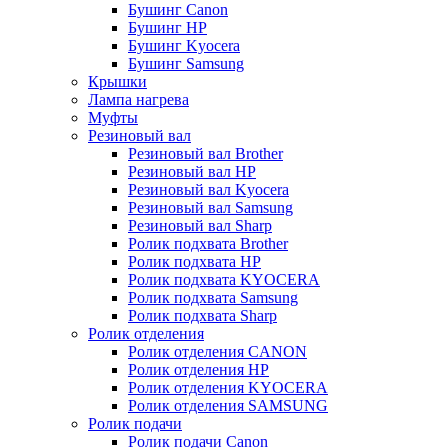
Бушинг Canon
Бушинг HP
Бушинг Kyocera
Бушинг Samsung
Крышки
Лампа нагрева
Муфты
Резиновый вал
Резиновый вал Brother
Резиновый вал HP
Резиновый вал Kyocera
Резиновый вал Samsung
Резиновый вал Sharp
Ролик подхвата Brother
Ролик подхвата HP
Ролик подхвата KYOCERA
Ролик подхвата Samsung
Ролик подхвата Sharp
Ролик отделения
Ролик отделения CANON
Ролик отделения HP
Ролик отделения KYOCERA
Ролик отделения SAMSUNG
Ролик подачи
Ролик подачи Canon