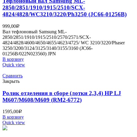
Тефлоновый вал Samsung ML-
2850/2851/1910/1915/2510/SCX-
4824/4828/WC3210/3220/Ph3250 (JC66-01256B)
999,00
Р
Вал тефлоновый Samsung ML-
2850/2851/1910/1915/2510/2570/2571/SCX-
4824/4828/4600/4650/4655/4623/4725/ WC 3210/3220/Phaser
3250/3200/3124/3125/3140/3155/3160 (JC66-
01256B/022N023560) JPN
В корзину
Quick view
Сравнить
Закрыть
Ролик отделения в сборе (лотки 2,3,4) HP LJ
M607/M608/M609 (RM2-6772)
1595,00
Р
В корзину
Quick view