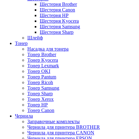
Шестерня Brother
Шестерня Canon
Шестерня HP
Шестерня Kyocera
Шестерня Samsung
Шестерня Sharp
Шлейф
Тонер
Насадка для тонера
Тонер Brother
Тонер Kyocera
Тонер Lexmark
Тонер OKI
Тонер Pantum
Тонер Ricoh
Тонер Samsung
Тонер Sharp
Тонер Xerox
Тонер НР
Тонер Саnon
Чернила
Заправочные комплекты
Чернила для принтера BROTHER
Чернила для принтера CANON
Чернила для принтера EPSON