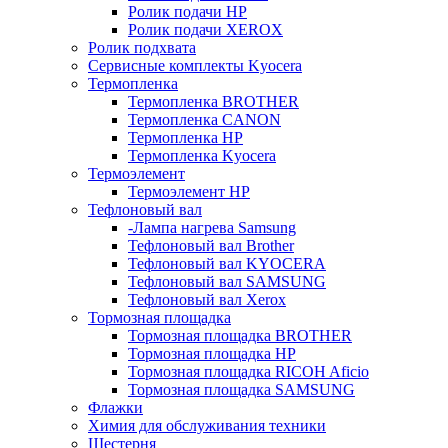
Ролик подачи HP
Ролик подачи XEROX
Ролик подхвата
Сервисные комплекты Kyocera
Термопленка
Термопленка BROTHER
Термопленка CANON
Термопленка HP
Термопленка Kyocera
Термоэлемент
Термоэлемент НР
Тефлоновый вал
-Лампа нагрева Samsung
Тефлоновый вал Brother
Тефлоновый вал KYOCERA
Тефлоновый вал SAMSUNG
Тефлоновый вал Xerox
Тормозная площадка
Тормозная площадка BROTHER
Тормозная площадка HP
Тормозная площадка RICOH Aficio
Тормозная площадка SAMSUNG
Флажки
Химия для обслуживания техники
Шестерня