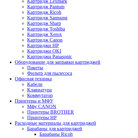
Картридж Lexmark
Картридж Pantum
Картридж Ricoh
Картридж Samsung
Картридж Sharp
Картридж Toshiba
Картридж Xerox
Картридж Сanon
Картриджи HP
Картриджи OKI
Картриджи Panasonic
Оборудование для заправки картриджей
Пакеты
Фильтр для пылесоса
Офисная техника
Кабели
Клавиатура
Коммутатор
Принтеры и МФУ
Мфу CANON
Принтеры BROTHER
Принтеры HP
Расходные материалы для картриджей
Барабаны для картриджей
Барабаны Ricoh