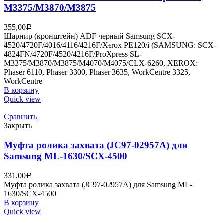
M3375/M3870/M3875
355,00
Р
Шарнир (кронштейн) ADF черный Samsung SCX-
4520/4720F/4016/4116/4216F/Xerox PE120/i (SAMSUNG: SCX-
4824FN/4720F/4520/4216F/ProXpress SL-
M3375/M3870/M3875/M4070/M4075/CLX-6260, XEROX:
Phaser 6110, Phaser 3300, Phaser 3635, WorkCentre 3325,
WorkCentre
В корзину
Quick view
Сравнить
Закрыть
Муфта ролика захвата (JC97-02957A) для
Samsung ML-1630/SCX-4500
331,00
Р
Муфта ролика захвата (JC97-02957A) для Samsung ML-
1630/SCX-4500
В корзину
Quick view