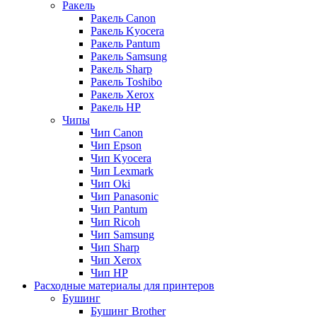
Ракель
Ракель Canon
Ракель Kyocera
Ракель Pantum
Ракель Samsung
Ракель Sharp
Ракель Toshibo
Ракель Xerox
Ракель НР
Чипы
Чип Canon
Чип Epson
Чип Kyocera
Чип Lexmark
Чип Oki
Чип Panasonic
Чип Pantum
Чип Ricoh
Чип Samsung
Чип Sharp
Чип Xerox
Чип НР
Расходные материалы для принтеров
Бушинг
Бушинг Brother