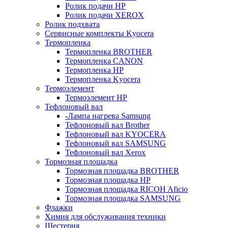
Ролик подачи HP
Ролик подачи XEROX
Ролик подхвата
Сервисные комплекты Kyocera
Термопленка
Термопленка BROTHER
Термопленка CANON
Термопленка HP
Термопленка Kyocera
Термоэлемент
Термоэлемент НР
Тефлоновый вал
-Лампа нагрева Samsung
Тефлоновый вал Brother
Тефлоновый вал KYOCERA
Тефлоновый вал SAMSUNG
Тефлоновый вал Xerox
Тормозная площадка
Тормозная площадка BROTHER
Тормозная площадка HP
Тормозная площадка RICOH Aficio
Тормозная площадка SAMSUNG
Флажки
Химия для обслуживания техники
Шестерня