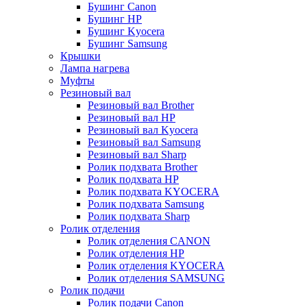
Бушинг Canon
Бушинг HP
Бушинг Kyocera
Бушинг Samsung
Крышки
Лампа нагрева
Муфты
Резиновый вал
Резиновый вал Brother
Резиновый вал HP
Резиновый вал Kyocera
Резиновый вал Samsung
Резиновый вал Sharp
Ролик подхвата Brother
Ролик подхвата HP
Ролик подхвата KYOCERA
Ролик подхвата Samsung
Ролик подхвата Sharp
Ролик отделения
Ролик отделения CANON
Ролик отделения HP
Ролик отделения KYOCERA
Ролик отделения SAMSUNG
Ролик подачи
Ролик подачи Canon