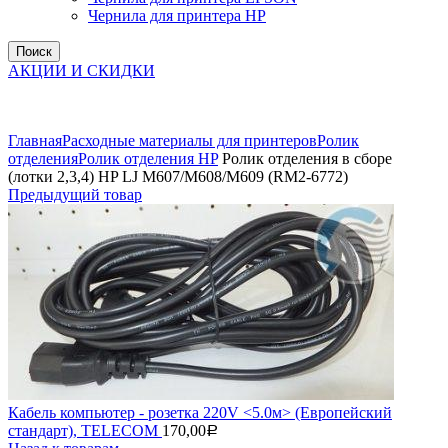
Чернила для принтера HP
Поиск
АКЦИИ И СКИДКИ
Увеличить
Главная
Расходные материалы для принтеров
Ролик
отделения
Ролик отделения HP
Ролик отделения в сборе
(лотки 2,3,4) HP LJ M607/M608/M609 (RM2-6772)
Предыдущий товар
Кабель компьютер - розетка 220V <5.0м> (Европейский
стандарт), TELECOM
170,00
Р