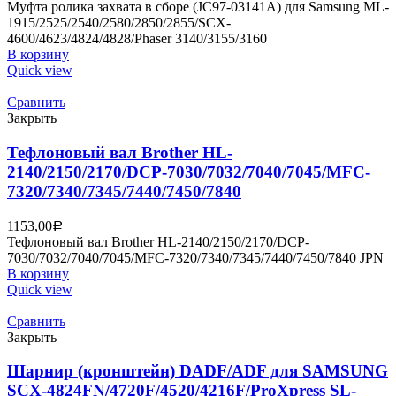
Муфта ролика захвата в сборе (JC97-03141A) для Samsung ML-
1915/2525/2540/2580/2850/2855/SCX-
4600/4623/4824/4828/Phaser 3140/3155/3160
В корзину
Quick view
Сравнить
Закрыть
Тефлоновый вал Brother HL-
2140/2150/2170/DCP-7030/7032/7040/7045/MFC-
7320/7340/7345/7440/7450/7840
1153,00
Р
Тефлоновый вал Brother HL-2140/2150/2170/DCP-
7030/7032/7040/7045/MFC-7320/7340/7345/7440/7450/7840 JPN
В корзину
Quick view
Сравнить
Закрыть
Шарнир (кронштейн) DADF/ADF для SAMSUNG
SCX-4824FN/4720F/4520/4216F/ProXpress SL-