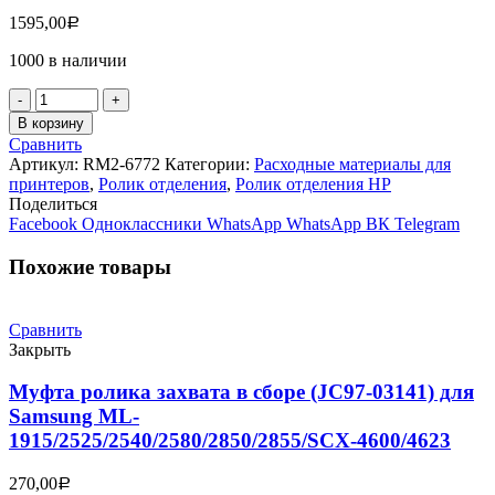
1595,00
Р
1000 в наличии
Количество
товара
В корзину
Ролик
Сравнить
отделения
Артикул:
RM2-6772
Категории:
Расходные материалы для
в
принтеров
,
Ролик отделения
,
Ролик отделения HP
сборе
Поделиться
(лотки
Facebook
Одноклассники
WhatsApp
WhatsApp
ВК
Telegram
2,3,4)
HP
Похожие товары
LJ
M607/M608/M609
(RM2-
Сравнить
6772)
Закрыть
Муфта ролика захвата в сборе (JC97-03141) для
Samsung ML-
1915/2525/2540/2580/2850/2855/SCX-4600/4623
270,00
Р