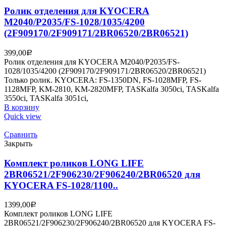
Ролик отделения для KYOCERA
M2040/P2035/FS-1028/1035/4200
(2F909170/2F909171/2BR06520/2BR06521)
399,00
Р
Ролик отделения для KYOCERA M2040/P2035/FS-
1028/1035/4200 (2F909170/2F909171/2BR06520/2BR06521)
Только ролик. KYOCERA: FS-1350DN, FS-1028MFP, FS-
1128MFP, KM-2810, KM-2820MFP, TASKalfa 3050ci, TASKalfa
3550ci, TASKalfa 3051ci,
В корзину
Quick view
Сравнить
Закрыть
Комплект роликов LONG LIFE
2BR06521/2F906230/2F906240/2BR06520 для
KYOCERA FS-1028/1100..
1399,00
Р
Комплект роликов LONG LIFE
2BR06521/2F906230/2F906240/2BR06520 для KYOCERA FS-