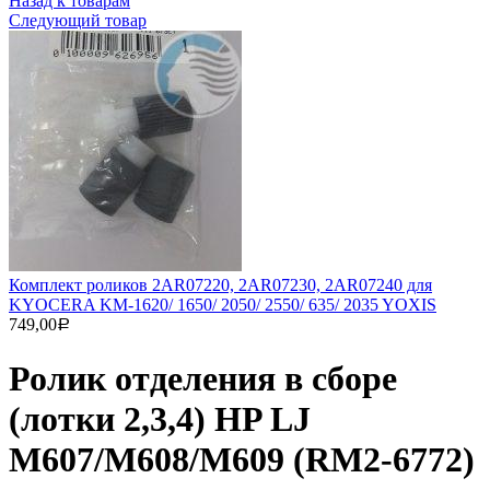
Назад к товарам
Следующий товар
Комплект роликов 2AR07220, 2AR07230, 2AR07240 для
KYOCERA KM-1620/ 1650/ 2050/ 2550/ 635/ 2035 YOXIS
749,00
Р
Ролик отделения в сборе
(лотки 2,3,4) HP LJ
M607/M608/M609 (RM2-6772)