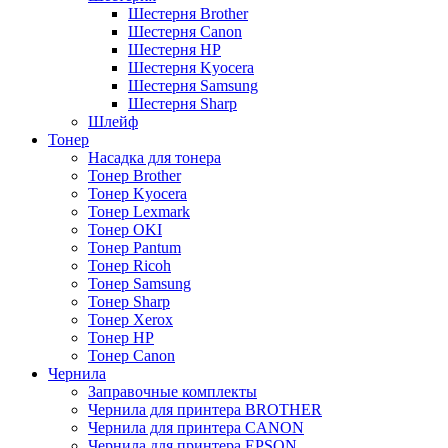
Шестерня Brother
Шестерня Canon
Шестерня HP
Шестерня Kyocera
Шестерня Samsung
Шестерня Sharp
Шлейф
Тонер
Насадка для тонера
Тонер Brother
Тонер Kyocera
Тонер Lexmark
Тонер OKI
Тонер Pantum
Тонер Ricoh
Тонер Samsung
Тонер Sharp
Тонер Xerox
Тонер НР
Тонер Саnon
Чернила
Заправочные комплекты
Чернила для принтера BROTHER
Чернила для принтера CANON
Чернила для принтера EPSON