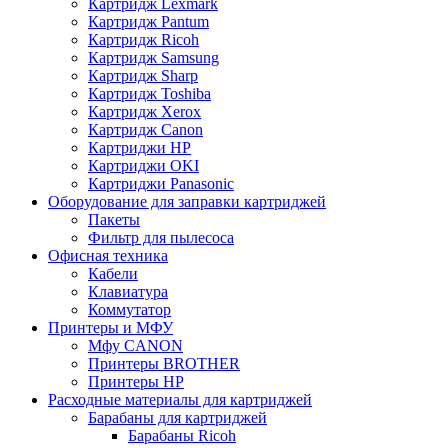
Картридж Lexmark
Картридж Pantum
Картридж Ricoh
Картридж Samsung
Картридж Sharp
Картридж Toshiba
Картридж Xerox
Картридж Сanon
Картриджи HP
Картриджи OKI
Картриджи Panasonic
Оборудование для заправки картриджей
Пакеты
Фильтр для пылесоса
Офисная техника
Кабели
Клавиатура
Коммутатор
Принтеры и МФУ
Мфу CANON
Принтеры BROTHER
Принтеры HP
Расходные материалы для картриджей
Барабаны для картриджей
Барабаны Ricoh