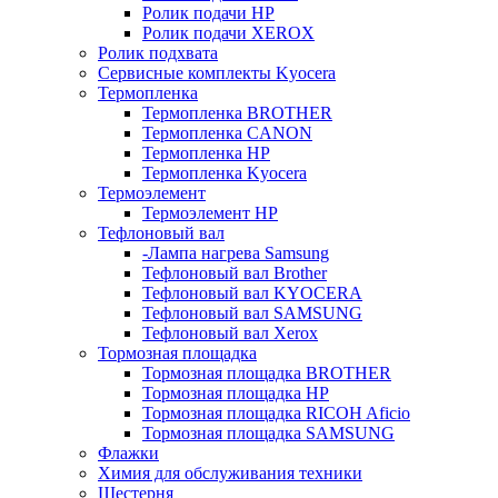
Ролик подачи HP
Ролик подачи XEROX
Ролик подхвата
Сервисные комплекты Kyocera
Термопленка
Термопленка BROTHER
Термопленка CANON
Термопленка HP
Термопленка Kyocera
Термоэлемент
Термоэлемент НР
Тефлоновый вал
-Лампа нагрева Samsung
Тефлоновый вал Brother
Тефлоновый вал KYOCERA
Тефлоновый вал SAMSUNG
Тефлоновый вал Xerox
Тормозная площадка
Тормозная площадка BROTHER
Тормозная площадка HP
Тормозная площадка RICOH Aficio
Тормозная площадка SAMSUNG
Флажки
Химия для обслуживания техники
Шестерня