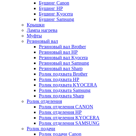
Бушинг Canon
Бушинг HP
Бушинг Kyocera
Бушинг Samsung
Крышки
Лампа нагрева
Муфты
Резиновый вал
Резиновый вал Brother
Резиновый вал HP
Резиновый вал Kyocera
Резиновый вал Samsung
Резиновый вал Sharp
Ролик подхвата Brother
Ролик подхвата HP
Ролик подхвата KYOCERA
Ролик подхвата Samsung
Ролик подхвата Sharp
Ролик отделения
Ролик отделения CANON
Ролик отделения HP
Ролик отделения KYOCERA
Ролик отделения SAMSUNG
Ролик подачи
Ролик подачи Canon