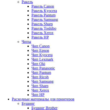
Ракель
Ракель Canon
Ракель Kyocera
Ракель Pantum
Ракель Samsung
Ракель Sharp
Ракель Toshibo
Ракель Xerox
Ракель НР
Чипы
Чип Canon
Чип Epson
Чип Kyocera
Чип Lexmark
Чип Oki
Чип Panasonic
Чип Pantum
Чип Ricoh
Чип Samsung
Чип Sharp
Чип Xerox
Чип НР
Расходные материалы для принтеров
Бушинг
Бушинг Brother