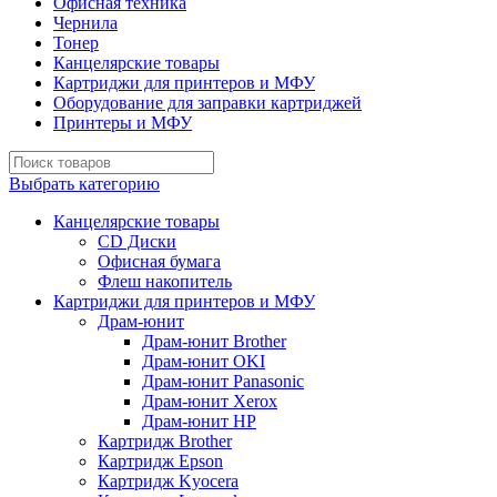
Офисная техника
Чернила
Тонер
Канцелярские товары
Картриджи для принтеров и МФУ
Оборудование для заправки картриджей
Принтеры и МФУ
Выбрать категорию
Канцелярские товары
CD Диски
Офисная бумага
Флеш накопитель
Картриджи для принтеров и МФУ
Драм-юнит
Драм-юнит Brother
Драм-юнит OKI
Драм-юнит Panasonic
Драм-юнит Xerox
Драм-юнит НР
Картридж Brother
Картридж Epson
Картридж Kyocera