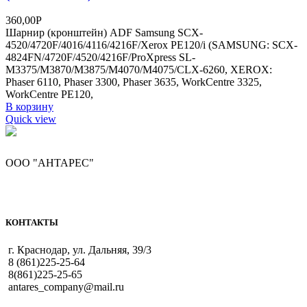
360,00
Р
Шарнир (кронштейн) ADF Samsung SCX-
4520/4720F/4016/4116/4216F/Xerox PE120/i (SAMSUNG: SCX-
4824FN/4720F/4520/4216F/ProXpress SL-
M3375/M3870/M3875/M4070/M4075/CLX-6260, XEROX:
Phaser 6110, Phaser 3300, Phaser 3635, WorkCentre 3325,
WorkCentre PE120,
В корзину
Quick view
ООО "АНТАРЕС"
КОНТАКТЫ
г. Краснодар, ул. Дальняя, 39/3
8 (861)225-25-64
8(861)225-25-65
antares_company@mail.ru