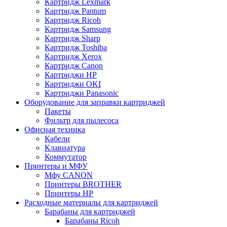
Картридж Lexmark
Картридж Pantum
Картридж Ricoh
Картридж Samsung
Картридж Sharp
Картридж Toshiba
Картридж Xerox
Картридж Сanon
Картриджи HP
Картриджи OKI
Картриджи Panasonic
Оборудование для заправки картриджей
Пакеты
Фильтр для пылесоса
Офисная техника
Кабели
Клавиатура
Коммутатор
Принтеры и МФУ
Мфу CANON
Принтеры BROTHER
Принтеры HP
Расходные материалы для картриджей
Барабаны для картриджей
Барабаны Ricoh