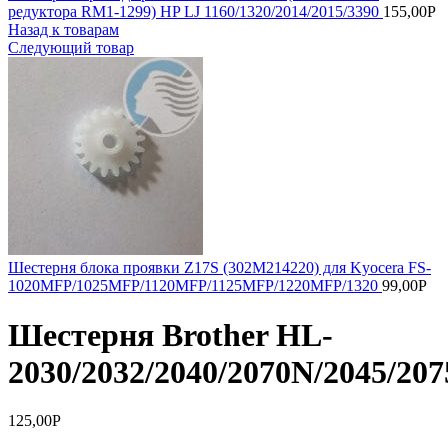
редуктора RM1-1299) HP LJ 1160/1320/2014/2015/3390
155,00
Р
Назад к товарам
Следующий товар
Шестерня блока проявки Z17S (302M214220) для Kyocera FS-
1020MFP/1025MFP/1120MFP/1125MFP/1220MFP/1320
99,00
Р
Шестерня Brother HL-
2030/2032/2040/2070N/2045/2
125,00
Р