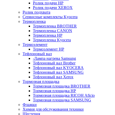
Ролик подачи HP
Ролик подачи XEROX
Ролик подхвата
Сервисные комплекты Kyocera
Термопленка
Термопленка BROTHER
Термопленка CANON
Термопленка HP
Термопленка Kyocera
Термоэлемент
Термоэлемент НР
Тефлоновый вал
-Лампа нагрева Samsung
Тефлоновый вал Brother
Тефлоновый вал KYOCERA
Тефлоновый вал SAMSUNG
Тефлоновый вал Xerox
Тормозная площадка
Тормозная площадка BROTHER
Тормозная площадка HP
Тормозная площадка RICOH Aficio
Тормозная площадка SAMSUNG
Флажки
Химия для обслуживания техники
Шестерня