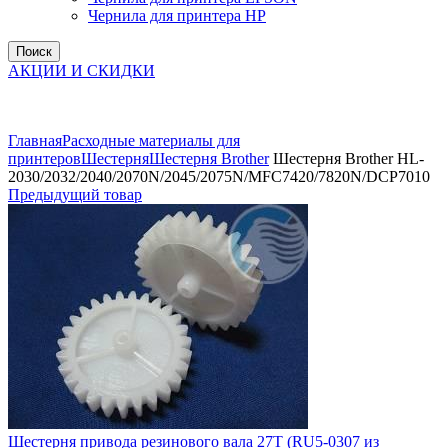
Чернила для принтера HP
Поиск
АКЦИИ И СКИДКИ
Увеличить
Главная
Расходные материалы для
принтеров
Шестерня
Шестерня Brother
Шестерня Brother HL-
2030/2032/2040/2070N/2045/2075N/MFC7420/7820N/DCP7010
Предыдущий товар
Шестерня привода резинового вала 27T (RU5-0307 из