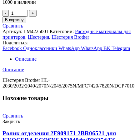
1000 в наличии
Количество
товара
В корзину
Шестерня
Сравнить
Brother
Артикул:
LM4225001
Категории:
Расходные материалы для
HL-
принтеров
,
Шестерня
,
Шестерня Brother
2030/2032/2040/2070N/2045/2075N/MFC7420/7820N/DCP701
Поделиться
Facebook
Одноклассники
WhatsApp
WhatsApp
ВК
Telegram
Описание
Описание
Шестерня Brother HL-
2030/2032/2040/2070N/2045/2075N/MFC7420/7820N/DCP7010
Похожие товары
Сравнить
Закрыть
Ролик отделения 2F909171 2BR06521 для