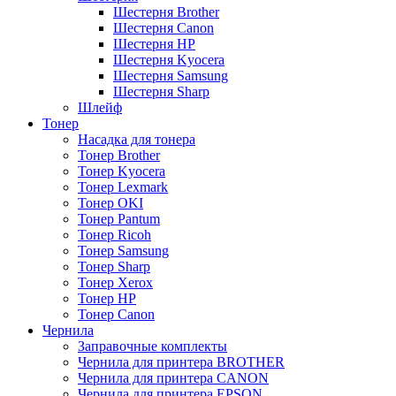
Шестерня Brother
Шестерня Canon
Шестерня HP
Шестерня Kyocera
Шестерня Samsung
Шестерня Sharp
Шлейф
Тонер
Насадка для тонера
Тонер Brother
Тонер Kyocera
Тонер Lexmark
Тонер OKI
Тонер Pantum
Тонер Ricoh
Тонер Samsung
Тонер Sharp
Тонер Xerox
Тонер НР
Тонер Саnon
Чернила
Заправочные комплекты
Чернила для принтера BROTHER
Чернила для принтера CANON
Чернила для принтера EPSON