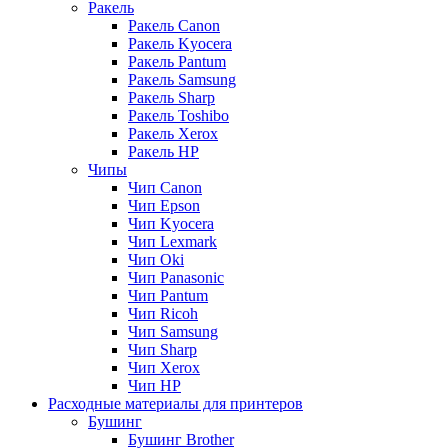
Ракель
Ракель Canon
Ракель Kyocera
Ракель Pantum
Ракель Samsung
Ракель Sharp
Ракель Toshibo
Ракель Xerox
Ракель НР
Чипы
Чип Canon
Чип Epson
Чип Kyocera
Чип Lexmark
Чип Oki
Чип Panasonic
Чип Pantum
Чип Ricoh
Чип Samsung
Чип Sharp
Чип Xerox
Чип НР
Расходные материалы для принтеров
Бушинг
Бушинг Brother