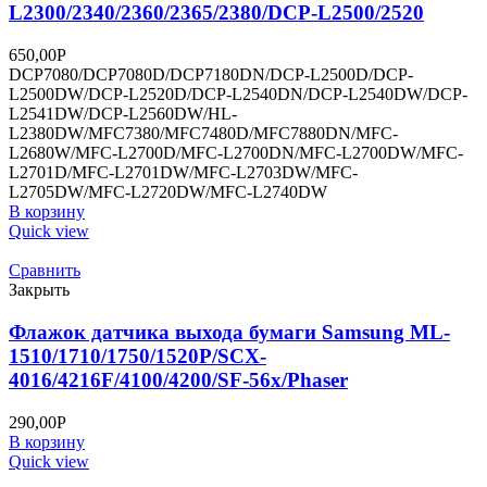
L2300/2340/2360/2365/2380/DCP-L2500/2520
650,00
Р
DCP7080/DCP7080D/DCP7180DN/DCP-L2500D/DCP-
L2500DW/DCP-L2520D/DCP-L2540DN/DCP-L2540DW/DCP-
L2541DW/DCP-L2560DW/HL-
L2380DW/MFC7380/MFC7480D/MFC7880DN/MFC-
L2680W/MFC-L2700D/MFC-L2700DN/MFC-L2700DW/MFC-
L2701D/MFC-L2701DW/MFC-L2703DW/MFC-
L2705DW/MFC-L2720DW/MFC-L2740DW
В корзину
Quick view
Сравнить
Закрыть
Флажок датчика выхода бумаги Samsung ML-
1510/1710/1750/1520P/SCX-
4016/4216F/4100/4200/SF-56х/Phaser
290,00
Р
В корзину
Quick view