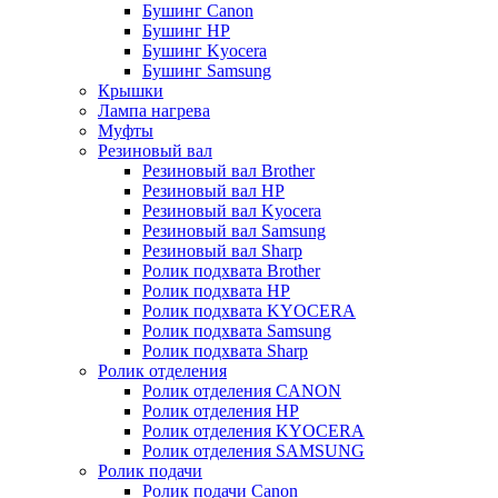
Бушинг Canon
Бушинг HP
Бушинг Kyocera
Бушинг Samsung
Крышки
Лампа нагрева
Муфты
Резиновый вал
Резиновый вал Brother
Резиновый вал HP
Резиновый вал Kyocera
Резиновый вал Samsung
Резиновый вал Sharp
Ролик подхвата Brother
Ролик подхвата HP
Ролик подхвата KYOCERA
Ролик подхвата Samsung
Ролик подхвата Sharp
Ролик отделения
Ролик отделения CANON
Ролик отделения HP
Ролик отделения KYOCERA
Ролик отделения SAMSUNG
Ролик подачи
Ролик подачи Canon