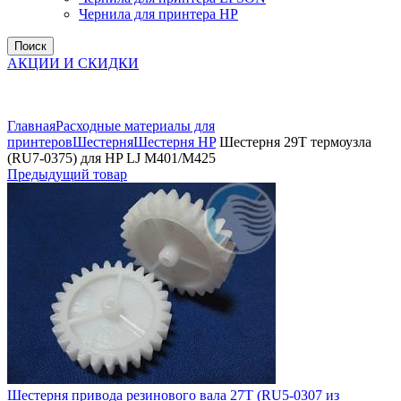
Чернила для принтера HP
Поиск
АКЦИИ И СКИДКИ
Увеличить
Главная
Расходные материалы для
принтеров
Шестерня
Шестерня HP
Шестерня 29T термоузла
(RU7-0375) для HP LJ M401/M425
Предыдущий товар
Шестерня привода резинового вала 27T (RU5-0307 из