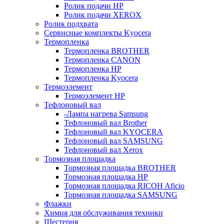
Ролик подачи HP
Ролик подачи XEROX
Ролик подхвата
Сервисные комплекты Kyocera
Термопленка
Термопленка BROTHER
Термопленка CANON
Термопленка HP
Термопленка Kyocera
Термоэлемент
Термоэлемент НР
Тефлоновый вал
-Лампа нагрева Samsung
Тефлоновый вал Brother
Тефлоновый вал KYOCERA
Тефлоновый вал SAMSUNG
Тефлоновый вал Xerox
Тормозная площадка
Тормозная площадка BROTHER
Тормозная площадка HP
Тормозная площадка RICOH Aficio
Тормозная площадка SAMSUNG
Флажки
Химия для обслуживания техники
Шестерня