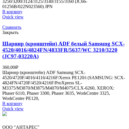
3250/3200/3124/3125/3140/3155/3160 (JC66-
01256B/022N023560) JPN
В корзину
Quick view
Сравнить
Закрыть
Шарнир (кронштейн) ADF белый Samsung SCX-
4520/4016/4824FN/4833FR/5637/WC 3210/3220
(JC97-03220A)
360,00
Р
Шарнир (кронштейн) ADF Samsung SCX-
4520/4720F/4016/4116/4216F/Xerox PE120/i (SAMSUNG: SCX-
4824FN/4720F/4520/4216F/ProXpress SL-
M3375/M3870/M3875/M4070/M4075/CLX-6260, XEROX:
Phaser 6110, Phaser 3300, Phaser 3635, WorkCentre 3325,
WorkCentre PE120,
В корзину
Quick view
ООО "АНТАРЕС"