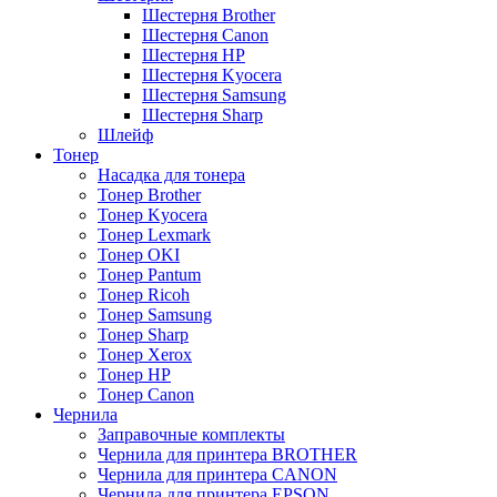
Шестерня Brother
Шестерня Canon
Шестерня HP
Шестерня Kyocera
Шестерня Samsung
Шестерня Sharp
Шлейф
Тонер
Насадка для тонера
Тонер Brother
Тонер Kyocera
Тонер Lexmark
Тонер OKI
Тонер Pantum
Тонер Ricoh
Тонер Samsung
Тонер Sharp
Тонер Xerox
Тонер НР
Тонер Саnon
Чернила
Заправочные комплекты
Чернила для принтера BROTHER
Чернила для принтера CANON
Чернила для принтера EPSON