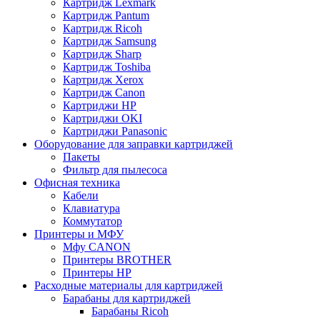
Картридж Lexmark
Картридж Pantum
Картридж Ricoh
Картридж Samsung
Картридж Sharp
Картридж Toshiba
Картридж Xerox
Картридж Сanon
Картриджи HP
Картриджи OKI
Картриджи Panasonic
Оборудование для заправки картриджей
Пакеты
Фильтр для пылесоса
Офисная техника
Кабели
Клавиатура
Коммутатор
Принтеры и МФУ
Мфу CANON
Принтеры BROTHER
Принтеры HP
Расходные материалы для картриджей
Барабаны для картриджей
Барабаны Ricoh