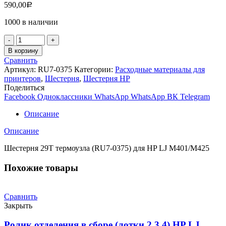
590,00
Р
1000 в наличии
Количество
товара
В корзину
Шестерня
Сравнить
29T
Артикул:
RU7-0375
Категории:
Расходные материалы для
термоузла
принтеров
,
Шестерня
,
Шестерня HP
(RU7-
Поделиться
0375)
Facebook
Одноклассники
WhatsApp
WhatsApp
ВК
Telegram
для
HP
Описание
LJ
M401/M425
Описание
Шестерня 29T термоузла (RU7-0375) для HP LJ M401/M425
Похожие товары
Сравнить
Закрыть
Ролик отделения в сборе (лотки 2,3,4) HP LJ