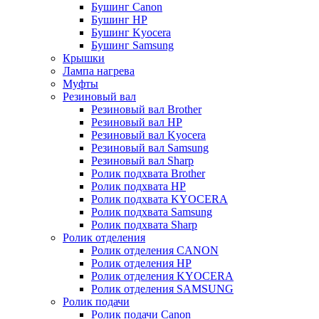
Бушинг Canon
Бушинг HP
Бушинг Kyocera
Бушинг Samsung
Крышки
Лампа нагрева
Муфты
Резиновый вал
Резиновый вал Brother
Резиновый вал HP
Резиновый вал Kyocera
Резиновый вал Samsung
Резиновый вал Sharp
Ролик подхвата Brother
Ролик подхвата HP
Ролик подхвата KYOCERA
Ролик подхвата Samsung
Ролик подхвата Sharp
Ролик отделения
Ролик отделения CANON
Ролик отделения HP
Ролик отделения KYOCERA
Ролик отделения SAMSUNG
Ролик подачи
Ролик подачи Canon