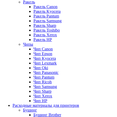
Ракель
Ракель Canon
Ракель Kyocera
Ракель Pantum
Ракель Samsung
Ракель Sharp
Ракель Toshibo
Ракель Xerox
Ракель НР
Чипы
Чип Canon
Чип Epson
Чип Kyocera
Чип Lexmark
Чип Oki
Чип Panasonic
Чип Pantum
Чип Ricoh
Чип Samsung
Чип Sharp
Чип Xerox
Чип НР
Расходные материалы для принтеров
Бушинг
Бушинг Brother