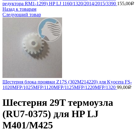
редуктора RM1-1299) HP LJ 1160/1320/2014/2015/3390
155,00
Р
Назад к товарам
Следующий товар
Шестерня блока проявки Z17S (302M214220) для Kyocera FS-
1020MFP/1025MFP/1120MFP/1125MFP/1220MFP/1320
99,00
Р
Шестерня 29T термоузла
(RU7-0375) для HP LJ
M401/M425