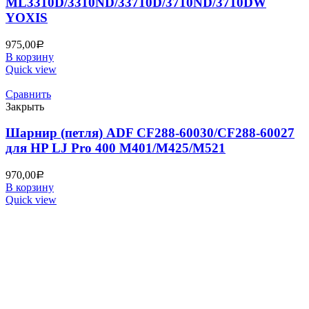
ML3310D/3310ND/33710D/3710ND/3710DW
YOXIS
975,00
Р
В корзину
Quick view
Сравнить
Закрыть
Шарнир (петля) ADF CF288-60030/CF288-60027
для HP LJ Pro 400 M401/M425/M521
970,00
Р
В корзину
Quick view