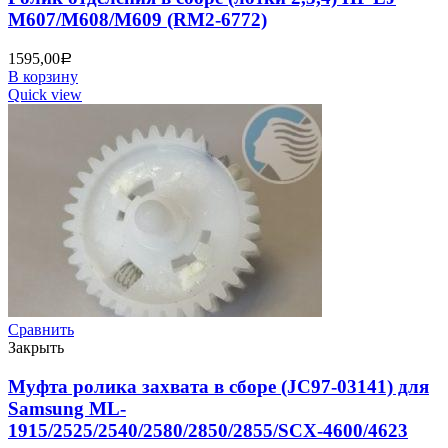
M607/M608/M609 (RM2-6772)
1595,00
Р
В корзину
Quick view
Сравнить
Закрыть
Муфта ролика захвата в сборе (JC97-03141) для
Samsung ML-
1915/2525/2540/2580/2850/2855/SCX-4600/4623