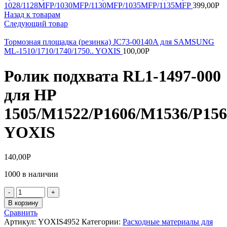
1028/1128MFP/1030MFP/1130MFP/1035MFP/1135MFP
399,00
Р
Назад к товарам
Следующий товар
Тормозная площадка (резинка) JC73-00140A для SAMSUNG
ML-1510/1710/1740/1750.. YOXIS
100,00
Р
Ролик подхвата RL1-1497-000
для HP
1505/M1522/P1606/M1536/P156
YOXIS
140,00
Р
1000 в наличии
Количество
товара
В корзину
Ролик
Сравнить
подхвата
Артикул:
YOXIS4952
Категории:
Расходные материалы для