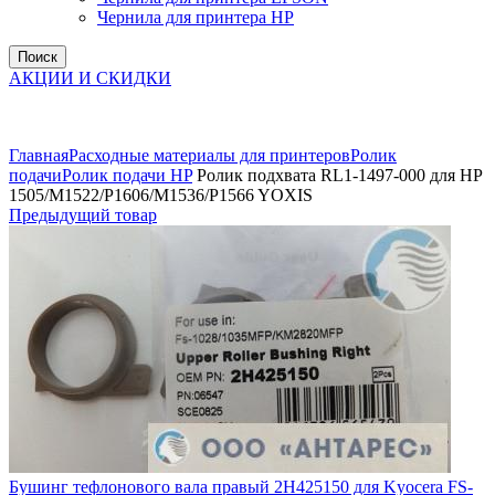
Чернила для принтера HP
Поиск
АКЦИИ И СКИДКИ
Увеличить
Главная
Расходные материалы для принтеров
Ролик
подачи
Ролик подачи HP
Ролик подхвата RL1-1497-000 для HP
1505/M1522/P1606/M1536/P1566 YOXIS
Предыдущий товар
Бушинг тефлонового вала правый 2H425150 для Kyocera FS-