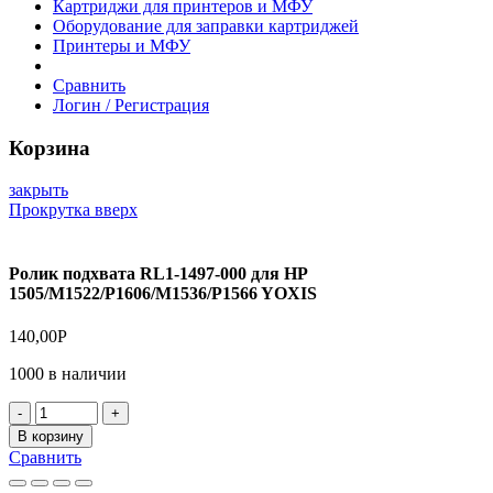
Картриджи для принтеров и МФУ
Оборудование для заправки картриджей
Принтеры и МФУ
Сравнить
Логин / Регистрация
Корзина
закрыть
Прокрутка вверх
Ролик подхвата RL1-1497-000 для HP
1505/M1522/P1606/M1536/P1566 YOXIS
140,00
Р
1000 в наличии
Количество
товара
В корзину
Ролик
Сравнить
подхвата
RL1-