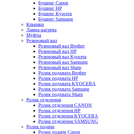
Бушинг Canon
Бушинг HP
Бушинг Kyocera
Бушинг Samsung
Крышки
Лампа нагрева
Муфты
Резиновый вал
Резиновый вал Brother
Резиновый вал HP
Резиновый вал Kyocera
Резиновый вал Samsung
Резиновый вал Sharp
Ролик подхвата Brother
Ролик подхвата HP
Ролик подхвата KYOCERA
Ролик подхвата Samsung
Ролик подхвата Sharp
Ролик отделения
Ролик отделения CANON
Ролик отделения HP
Ролик отделения KYOCERA
Ролик отделения SAMSUNG
Ролик подачи
Ролик подачи Canon