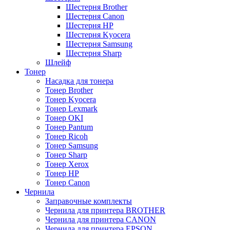
Шестерня Brother
Шестерня Canon
Шестерня HP
Шестерня Kyocera
Шестерня Samsung
Шестерня Sharp
Шлейф
Тонер
Насадка для тонера
Тонер Brother
Тонер Kyocera
Тонер Lexmark
Тонер OKI
Тонер Pantum
Тонер Ricoh
Тонер Samsung
Тонер Sharp
Тонер Xerox
Тонер НР
Тонер Саnon
Чернила
Заправочные комплекты
Чернила для принтера BROTHER
Чернила для принтера CANON
Чернила для принтера EPSON