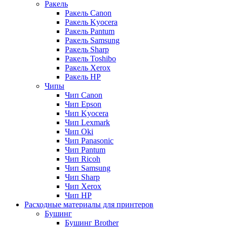
Ракель
Ракель Canon
Ракель Kyocera
Ракель Pantum
Ракель Samsung
Ракель Sharp
Ракель Toshibo
Ракель Xerox
Ракель НР
Чипы
Чип Canon
Чип Epson
Чип Kyocera
Чип Lexmark
Чип Oki
Чип Panasonic
Чип Pantum
Чип Ricoh
Чип Samsung
Чип Sharp
Чип Xerox
Чип НР
Расходные материалы для принтеров
Бушинг
Бушинг Brother