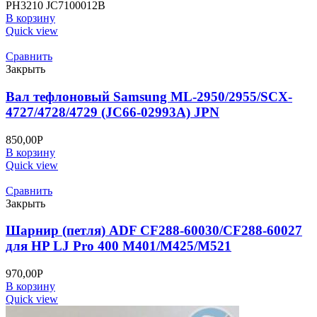
PH3210 JC7100012B
В корзину
Quick view
Сравнить
Закрыть
Вал тефлоновый Samsung ML-2950/2955/SCX-
4727/4728/4729 (JC66-02993A) JPN
850,00
Р
В корзину
Quick view
Сравнить
Закрыть
Шарнир (петля) ADF CF288-60030/CF288-60027
для HP LJ Pro 400 M401/M425/M521
970,00
Р
В корзину
Quick view