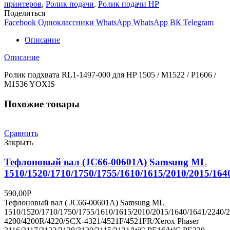
RL1-
принтеров
,
Ролик подачи
,
Ролик подачи HP
1497-
Поделиться
000
Facebook
Одноклассники
WhatsApp
WhatsApp
ВК
Telegram
для
HP
Описание
1505/M1522/P1606/M1536/P1566
YOXIS
Описание
Ролик подхвата RL1-1497-000 для HP 1505 / M1522 / P1606 /
M1536 YOXIS
Похожие товары
Сравнить
Закрыть
Тефлоновый вал (JC66-00601A) Samsung ML
1510/1520/1710/1750/1755/1610/1615/2010/2015/164
590,00
Р
Тефлоновый вал ( JC66-00601A) Samsung ML
1510/1520/1710/1750/1755/1610/1615/2010/2015/1640/1641/2240/
4200/4200R/4220/SCX-4321/4521F/4521FR/Xerox Phaser