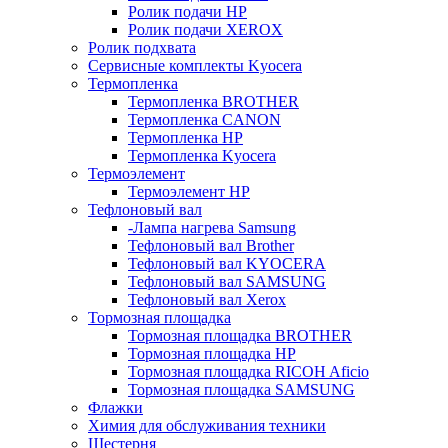
Ролик подачи HP
Ролик подачи XEROX
Ролик подхвата
Сервисные комплекты Kyocera
Термопленка
Термопленка BROTHER
Термопленка CANON
Термопленка HP
Термопленка Kyocera
Термоэлемент
Термоэлемент НР
Тефлоновый вал
-Лампа нагрева Samsung
Тефлоновый вал Brother
Тефлоновый вал KYOCERA
Тефлоновый вал SAMSUNG
Тефлоновый вал Xerox
Тормозная площадка
Тормозная площадка BROTHER
Тормозная площадка HP
Тормозная площадка RICOH Aficio
Тормозная площадка SAMSUNG
Флажки
Химия для обслуживания техники
Шестерня