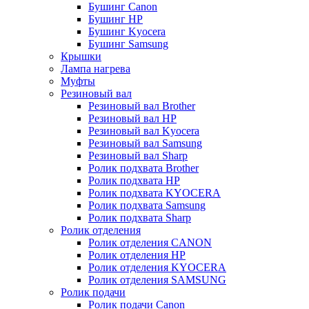
Бушинг Canon
Бушинг HP
Бушинг Kyocera
Бушинг Samsung
Крышки
Лампа нагрева
Муфты
Резиновый вал
Резиновый вал Brother
Резиновый вал HP
Резиновый вал Kyocera
Резиновый вал Samsung
Резиновый вал Sharp
Ролик подхвата Brother
Ролик подхвата HP
Ролик подхвата KYOCERA
Ролик подхвата Samsung
Ролик подхвата Sharp
Ролик отделения
Ролик отделения CANON
Ролик отделения HP
Ролик отделения KYOCERA
Ролик отделения SAMSUNG
Ролик подачи
Ролик подачи Canon