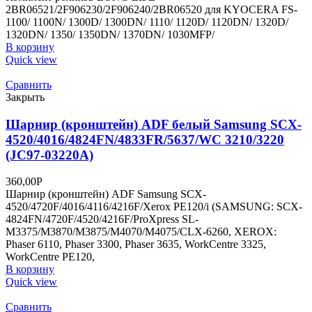
2BR06521/2F906230/2F906240/2BR06520 для KYOCERA FS-
1100/ 1100N/ 1300D/ 1300DN/ 1110/ 1120D/ 1120DN/ 1320D/
1320DN/ 1350/ 1350DN/ 1370DN/ 1030MFP/
В корзину
Quick view
Сравнить
Закрыть
Шарнир (кронштейн) ADF белый Samsung SCX-
4520/4016/4824FN/4833FR/5637/WC 3210/3220
(JC97-03220A)
360,00
Р
Шарнир (кронштейн) ADF Samsung SCX-
4520/4720F/4016/4116/4216F/Xerox PE120/i (SAMSUNG: SCX-
4824FN/4720F/4520/4216F/ProXpress SL-
M3375/M3870/M3875/M4070/M4075/CLX-6260, XEROX:
Phaser 6110, Phaser 3300, Phaser 3635, WorkCentre 3325,
WorkCentre PE120,
В корзину
Quick view
Сравнить