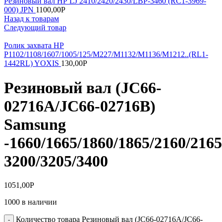
Резиновый вал НР LJ 2410/2420/2430/LBP-3460 (RC1-3969-
000) JPN
1100,00
Р
Назад к товарам
Следующий товар
Ролик захвата HP
P1102/1108/1607/1005/125/M227/M1132/M1136/M1212..(RL1-
1442RL) YOXIS
130,00
Р
Резиновый вал (JC66-
02716A/JC66-02716B)
Samsung
-1660/1665/1860/1865/2160/216
3200/3205/3400
1051,00
Р
1000 в наличии
Количество товара Резиновый вал (JC66-02716A/JC66-