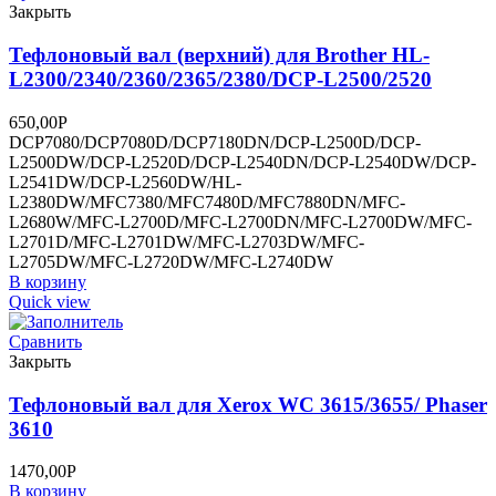
Закрыть
Тефлоновый вал (верхний) для Brother HL-
L2300/2340/2360/2365/2380/DCP-L2500/2520
650,00
Р
DCP7080/DCP7080D/DCP7180DN/DCP-L2500D/DCP-
L2500DW/DCP-L2520D/DCP-L2540DN/DCP-L2540DW/DCP-
L2541DW/DCP-L2560DW/HL-
L2380DW/MFC7380/MFC7480D/MFC7880DN/MFC-
L2680W/MFC-L2700D/MFC-L2700DN/MFC-L2700DW/MFC-
L2701D/MFC-L2701DW/MFC-L2703DW/MFC-
L2705DW/MFC-L2720DW/MFC-L2740DW
В корзину
Quick view
Сравнить
Закрыть
Тефлоновый вал для Xerox WC 3615/3655/ Phaser
3610
1470,00
Р
В корзину