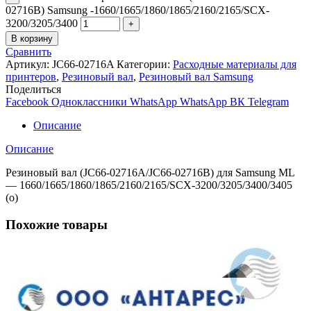
02716B) Samsung -1660/1665/1860/1865/2160/2165/SCX-
3200/3205/3400
В корзину
Сравнить
Артикул:
JC66-02716A
Категории:
Расходные материалы для
принтеров
,
Резиновый вал
,
Резиновый вал Samsung
Поделиться
Facebook
Одноклассники
WhatsApp
WhatsApp
ВК
Telegram
Описание
Описание
Резиновый вал (JC66-02716A/JC66-02716B) для Samsung ML
— 1660/1665/1860/1865/2160/2165/SCX-3200/3205/3400/3405
(o)
Похожие товары