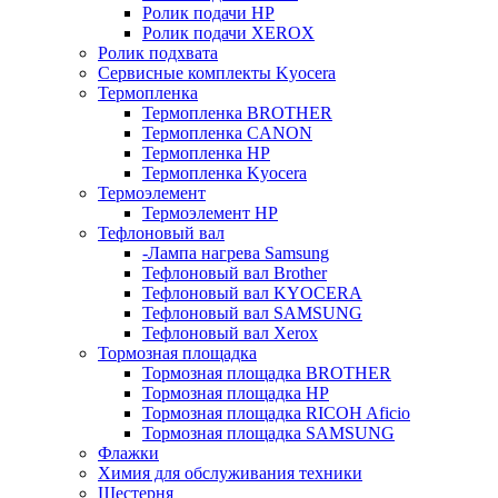
Ролик подачи HP
Ролик подачи XEROX
Ролик подхвата
Сервисные комплекты Kyocera
Термопленка
Термопленка BROTHER
Термопленка CANON
Термопленка HP
Термопленка Kyocera
Термоэлемент
Термоэлемент НР
Тефлоновый вал
-Лампа нагрева Samsung
Тефлоновый вал Brother
Тефлоновый вал KYOCERA
Тефлоновый вал SAMSUNG
Тефлоновый вал Xerox
Тормозная площадка
Тормозная площадка BROTHER
Тормозная площадка HP
Тормозная площадка RICOH Aficio
Тормозная площадка SAMSUNG
Флажки
Химия для обслуживания техники
Шестерня