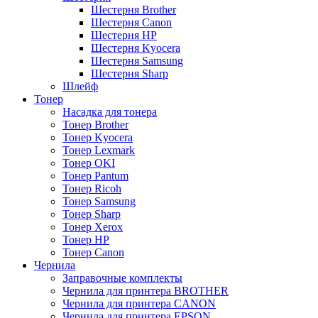
Шестерня Brother
Шестерня Canon
Шестерня HP
Шестерня Kyocera
Шестерня Samsung
Шестерня Sharp
Шлейф
Тонер
Насадка для тонера
Тонер Brother
Тонер Kyocera
Тонер Lexmark
Тонер OKI
Тонер Pantum
Тонер Ricoh
Тонер Samsung
Тонер Sharp
Тонер Xerox
Тонер НР
Тонер Саnon
Чернила
Заправочные комплекты
Чернила для принтера BROTHER
Чернила для принтера CANON
Чернила для принтера EPSON