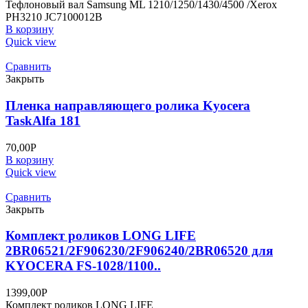
Тефлоновый вал Samsung ML 1210/1250/1430/4500 /Xerox
PH3210 JC7100012B
В корзину
Quick view
Сравнить
Закрыть
Пленка направляющего ролика Kyocera
TaskAlfa 181
70,00
Р
В корзину
Quick view
Сравнить
Закрыть
Комплект роликов LONG LIFE
2BR06521/2F906230/2F906240/2BR06520 для
KYOCERA FS-1028/1100..
1399,00
Р
Комплект роликов LONG LIFE