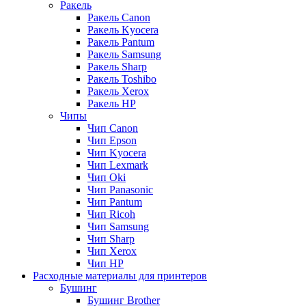
Ракель
Ракель Canon
Ракель Kyocera
Ракель Pantum
Ракель Samsung
Ракель Sharp
Ракель Toshibo
Ракель Xerox
Ракель НР
Чипы
Чип Canon
Чип Epson
Чип Kyocera
Чип Lexmark
Чип Oki
Чип Panasonic
Чип Pantum
Чип Ricoh
Чип Samsung
Чип Sharp
Чип Xerox
Чип НР
Расходные материалы для принтеров
Бушинг
Бушинг Brother