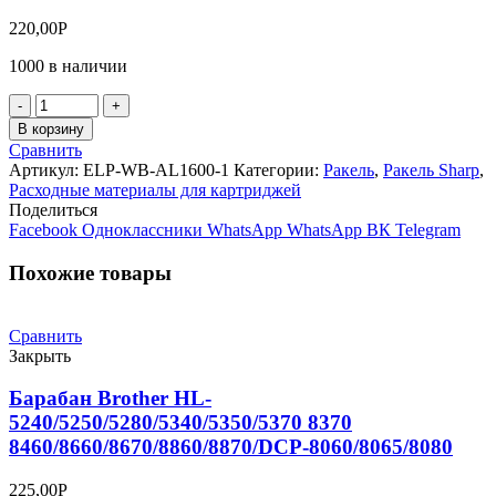
220,00
Р
1000 в наличии
Количество
товара
В корзину
Ракель
Сравнить
(WB)
Артикул:
ELP-WB-AL1600-1
Категории:
Ракель
,
Ракель Sharp
,
SHARP
Расходные материалы для картриджей
AR
Поделиться
141/160/161/162/163/164/200/201/205/206/207/5015/5120/5316
Facebook
Одноклассники
WhatsApp
WhatsApp
ВК
Telegram
Похожие товары
Сравнить
Закрыть
Барабан Brother HL-
5240/5250/5280/5340/5350/5370 8370
8460/8660/8670/8860/8870/DCP-8060/8065/8080
225,00
Р