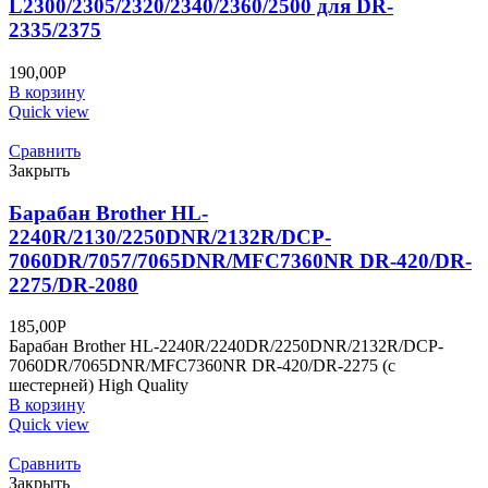
L2300/2305/2320/2340/2360/2500 для DR-
2335/2375
190,00
Р
В корзину
Quick view
Сравнить
Закрыть
Барабан Brother HL-
2240R/2130/2250DNR/2132R/DCP-
7060DR/7057/7065DNR/MFC7360NR DR-420/DR-
2275/DR-2080
185,00
Р
Барабан Brother HL-2240R/2240DR/2250DNR/2132R/DCP-
7060DR/7065DNR/MFC7360NR DR-420/DR-2275 (с
шестерней) High Quality
В корзину
Quick view
Сравнить
Закрыть