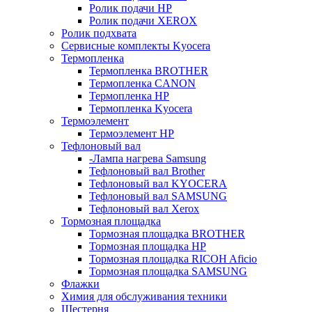
Ролик подачи HP
Ролик подачи XEROX
Ролик подхвата
Сервисные комплекты Kyocera
Термопленка
Термопленка BROTHER
Термопленка CANON
Термопленка HP
Термопленка Kyocera
Термоэлемент
Термоэлемент НР
Тефлоновый вал
-Лампа нагрева Samsung
Тефлоновый вал Brother
Тефлоновый вал KYOCERA
Тефлоновый вал SAMSUNG
Тефлоновый вал Xerox
Тормозная площадка
Тормозная площадка BROTHER
Тормозная площадка HP
Тормозная площадка RICOH Aficio
Тормозная площадка SAMSUNG
Флажки
Химия для обслуживания техники
Шестерня