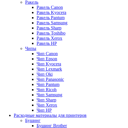
Ракель
Ракель Canon
Ракель Kyocera
Ракель Pantum
Ракель Samsung
Ракель Sharp
Ракель Toshibo
Ракель Xerox
Ракель НР
Чипы
Чип Canon
Чип Epson
Чип Kyocera
Чип Lexmark
Чип Oki
Чип Panasonic
Чип Pantum
Чип Ricoh
Чип Samsung
Чип Sharp
Чип Xerox
Чип НР
Расходные материалы для принтеров
Бушинг
Бушинг Brother