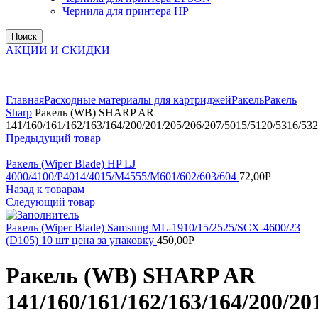
Чернила для принтера HP
Поиск
АКЦИИ И СКИДКИ
Увеличить
Главная
Расходные материалы для картриджей
Ракель
Ракель
Sharp
Ракель (WB) SHARP AR
141/160/161/162/163/164/200/201/205/206/207/5015/5120/5316/53
Предыдущий товар
Ракель (Wiper Blade) HP LJ
4000/4100/P4014/4015/M4555/M601/602/603/604
72,00
Р
Назад к товарам
Следующий товар
Ракель (Wiper Blade) Samsung ML-1910/15/2525/SCX-4600/23
(D105) 10 шт цена за упаковку
450,00
Р
Ракель (WB) SHARP AR
141/160/161/162/163/164/200/20