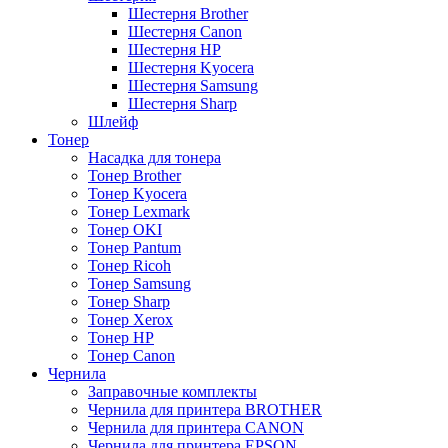
Шестерня Brother
Шестерня Canon
Шестерня HP
Шестерня Kyocera
Шестерня Samsung
Шестерня Sharp
Шлейф
Тонер
Насадка для тонера
Тонер Brother
Тонер Kyocera
Тонер Lexmark
Тонер OKI
Тонер Pantum
Тонер Ricoh
Тонер Samsung
Тонер Sharp
Тонер Xerox
Тонер НР
Тонер Саnon
Чернила
Заправочные комплекты
Чернила для принтера BROTHER
Чернила для принтера CANON
Чернила для принтера EPSON