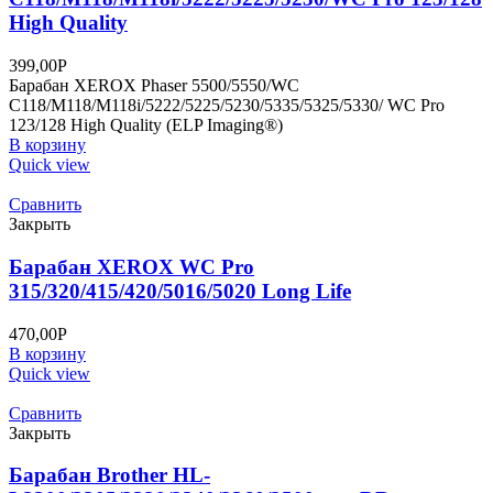
High Quality
399,00
Р
Барабан XEROX Phaser 5500/5550/WC
C118/M118/M118i/5222/5225/5230/5335/5325/5330/ WC Pro
123/128 High Quality (ELP Imaging®)
В корзину
Quick view
Сравнить
Закрыть
Барабан XEROX WC Pro
315/320/415/420/5016/5020 Long Life
470,00
Р
В корзину
Quick view
Сравнить
Закрыть
Барабан Brother HL-