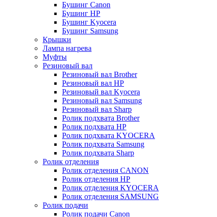
Бушинг Canon
Бушинг HP
Бушинг Kyocera
Бушинг Samsung
Крышки
Лампа нагрева
Муфты
Резиновый вал
Резиновый вал Brother
Резиновый вал HP
Резиновый вал Kyocera
Резиновый вал Samsung
Резиновый вал Sharp
Ролик подхвата Brother
Ролик подхвата HP
Ролик подхвата KYOCERA
Ролик подхвата Samsung
Ролик подхвата Sharp
Ролик отделения
Ролик отделения CANON
Ролик отделения HP
Ролик отделения KYOCERA
Ролик отделения SAMSUNG
Ролик подачи
Ролик подачи Canon