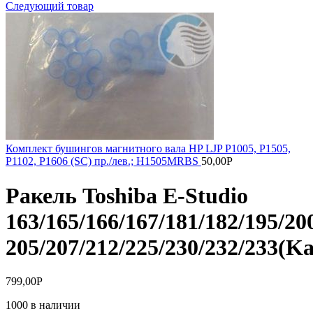
Следующий товар
Комплект бушингов магнитного вала HP LJP P1005, P1505,
P1102, P1606 (SC) пр./лев.; H1505MRBS
50,00
Р
Ракель Toshiba E-Studio
163/165/166/167/181/182/195/20
205/207/212/225/230/232/233(K
799,00
Р
1000 в наличии