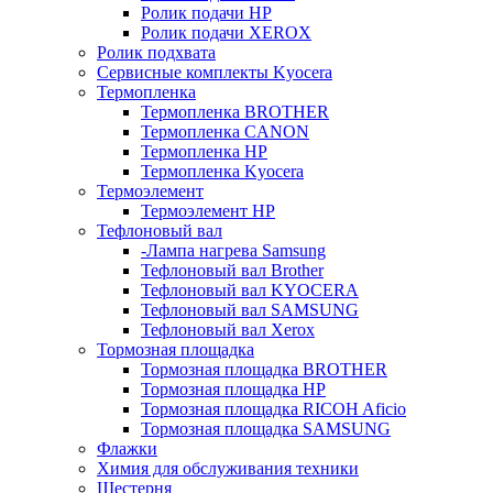
Ролик подачи HP
Ролик подачи XEROX
Ролик подхвата
Сервисные комплекты Kyocera
Термопленка
Термопленка BROTHER
Термопленка CANON
Термопленка HP
Термопленка Kyocera
Термоэлемент
Термоэлемент НР
Тефлоновый вал
-Лампа нагрева Samsung
Тефлоновый вал Brother
Тефлоновый вал KYOCERA
Тефлоновый вал SAMSUNG
Тефлоновый вал Xerox
Тормозная площадка
Тормозная площадка BROTHER
Тормозная площадка HP
Тормозная площадка RICOH Aficio
Тормозная площадка SAMSUNG
Флажки
Химия для обслуживания техники
Шестерня