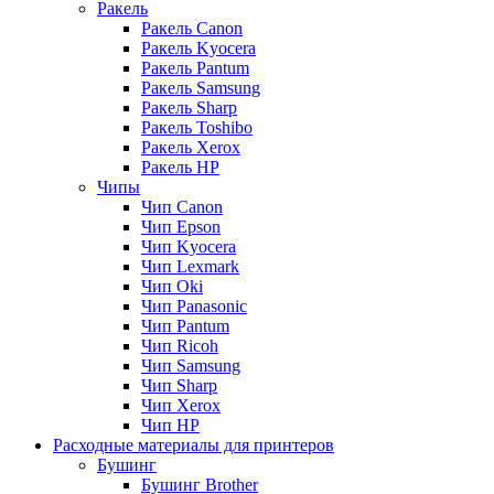
Ракель
Ракель Canon
Ракель Kyocera
Ракель Pantum
Ракель Samsung
Ракель Sharp
Ракель Toshibo
Ракель Xerox
Ракель НР
Чипы
Чип Canon
Чип Epson
Чип Kyocera
Чип Lexmark
Чип Oki
Чип Panasonic
Чип Pantum
Чип Ricoh
Чип Samsung
Чип Sharp
Чип Xerox
Чип НР
Расходные материалы для принтеров
Бушинг
Бушинг Brother