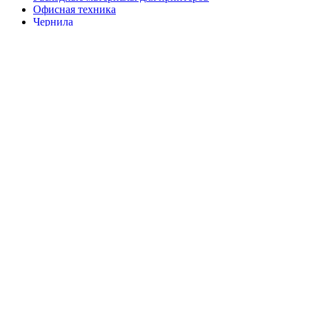
Офисная техника
Чернила
Тонер
Канцелярские товары
Картриджи для принтеров и МФУ
Оборудование для заправки картриджей
Принтеры и МФУ
Сравнить
Логин / Регистрация
Корзина
закрыть
Прокрутка вверх