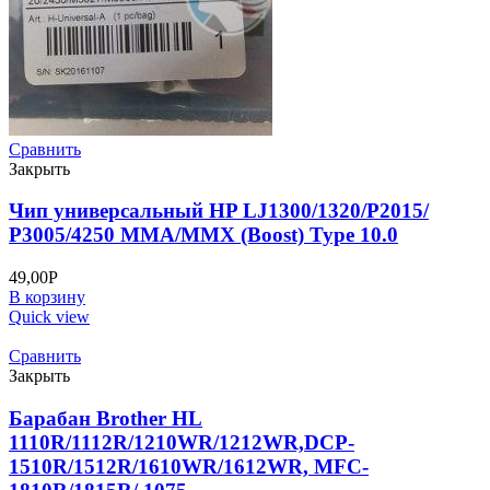
Сравнить
Закрыть
Чип универсальный HP LJ1300/1320/P2015/
P3005/4250 MMA/MMX (Boost) Type 10.0
49,00
Р
В корзину
Quick view
Сравнить
Закрыть
Барабан Brother HL
1110R/1112R/1210WR/1212WR,DCP-
1510R/1512R/1610WR/1612WR, MFC-