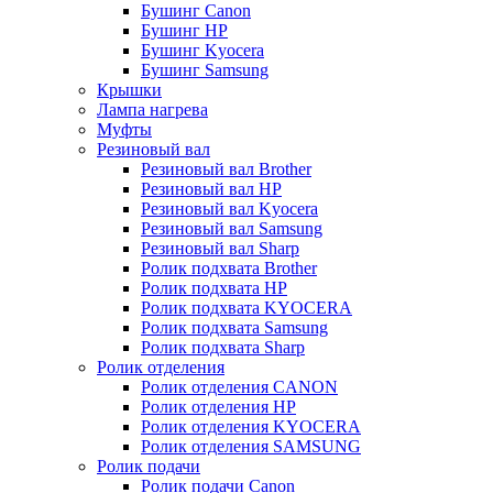
Бушинг Canon
Бушинг HP
Бушинг Kyocera
Бушинг Samsung
Крышки
Лампа нагрева
Муфты
Резиновый вал
Резиновый вал Brother
Резиновый вал HP
Резиновый вал Kyocera
Резиновый вал Samsung
Резиновый вал Sharp
Ролик подхвата Brother
Ролик подхвата HP
Ролик подхвата KYOCERA
Ролик подхвата Samsung
Ролик подхвата Sharp
Ролик отделения
Ролик отделения CANON
Ролик отделения HP
Ролик отделения KYOCERA
Ролик отделения SAMSUNG
Ролик подачи
Ролик подачи Canon