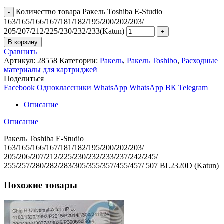
Количество товара Ракель Toshiba E-Studio
163/165/166/167/181/182/195/200/202/203/
205/207/212/225/230/232/233(Katun)
В корзину
Сравнить
Артикул:
28558
Категории:
Ракель
,
Ракель Toshibo
,
Расходные
материалы для картриджей
Поделиться
Facebook
Одноклассники
WhatsApp
WhatsApp
ВК
Telegram
Описание
Описание
Ракель Toshiba E-Studio
163/165/166/167/181/182/195/200/202/203/
205/206/207/212/225/230/232/233/237/242/245/
255/257/280/282/283/305/355/357/455/457/ 507 BL2320D (Katun)
Похожие товары