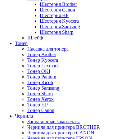
Шестерня Brother
Шестерня Canon
Шестерня HP
Шестерня Kyocera
Шестерня Samsung
Шестерня Sharp
Шлейф
Тонер
Насадка для тонера
Тонер Brother
Тонер Kyocera
Тонер Lexmark
Тонер OKI
Тонер Pantum
Тонер Ricoh
Тонер Samsung
Тонер Sharp
Тонер Xerox
Тонер НР
Тонер Саnon
Чернила
Заправочные комплекты
Чернила для принтера BROTHER
Чернила для принтера CANON
Чернила для принтера EPSON