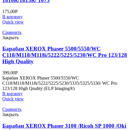
1810R/1815R/ 1075
175,00
Р
В корзину
Quick view
Сравнить
Закрыть
Барабан XEROX Phaser 5500/5550/WC
C118/M118/M118i/5222/5225/5230/WC Pro 123/128
High Quality
399,00
Р
Барабан XEROX Phaser 5500/5550/WC
C118/M118/M118i/5222/5225/5230/5335/5325/5330/ WC Pro
123/128 High Quality (ELP Imaging®)
В корзину
Quick view
Сравнить
Закрыть
Барабан XEROX Phaser 3100 /Ricoh SP 1000 /Oki