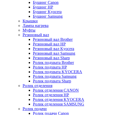
Бушинг Canon
Бушинг HP
Бушинг Kyocera
Бушинг Samsung
Крышки
Лампа нагрева
Муфты
Резиновый вал
Резиновый вал Brother
Резиновый вал HP
Резиновый вал Kyocera
Резиновый вал Samsung
Резиновый вал Sharp
Ролик подхвата Brother
Ролик подхвата HP
Ролик подхвата KYOCERA
Ролик подхвата Samsung
Ролик подхвата Sharp
Ролик отделения
Ролик отделения CANON
Ролик отделения HP
Ролик отделения KYOCERA
Ролик отделения SAMSUNG
Ролик подачи
Ролик подачи Canon