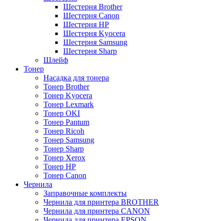
Шестерня Brother
Шестерня Canon
Шестерня HP
Шестерня Kyocera
Шестерня Samsung
Шестерня Sharp
Шлейф
Тонер
Насадка для тонера
Тонер Brother
Тонер Kyocera
Тонер Lexmark
Тонер OKI
Тонер Pantum
Тонер Ricoh
Тонер Samsung
Тонер Sharp
Тонер Xerox
Тонер НР
Тонер Саnon
Чернила
Заправочные комплекты
Чернила для принтера BROTHER
Чернила для принтера CANON
Чернила для принтера EPSON