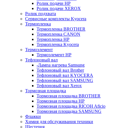
Ролик подачи HP
Ролик подачи XEROX
Ролик подхвата
Сервисные комплекты Kyocera
Термопленка
Термопленка BROTHER
Термопленка CANON
Термопленка HP
Термопленка Kyocera
Термоэлемент
Термоэлемент НР
Тефлоновый вал
-Лампа нагрева Samsung
Тефлоновый вал Brother
Тефлоновый вал KYOCERA
Тефлоновый вал SAMSUNG
Тефлоновый вал Xerox
Тормозная площадка
Тормозная площадка BROTHER
Тормозная площадка HP
Тормозная площадка RICOH Aficio
Тормозная площадка SAMSUNG
Флажки
Химия для обслуживания техники
Шестерня