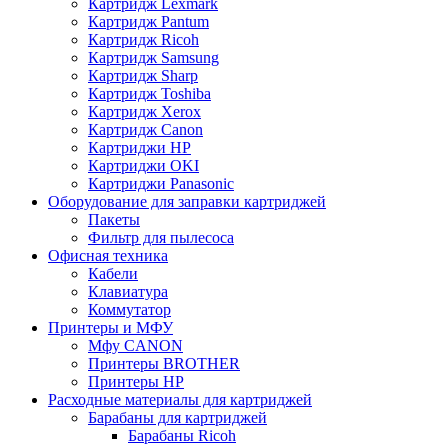
Картридж Lexmark
Картридж Pantum
Картридж Ricoh
Картридж Samsung
Картридж Sharp
Картридж Toshiba
Картридж Xerox
Картридж Сanon
Картриджи HP
Картриджи OKI
Картриджи Panasonic
Оборудование для заправки картриджей
Пакеты
Фильтр для пылесоса
Офисная техника
Кабели
Клавиатура
Коммутатор
Принтеры и МФУ
Мфу CANON
Принтеры BROTHER
Принтеры HP
Расходные материалы для картриджей
Барабаны для картриджей
Барабаны Ricoh