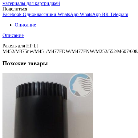
HP
материалы для картриджей
LJ
Поделиться
M452/M375nw/M451/M477FDW/M477FNW/M252/552/M607/6
Facebook
Одноклассники
WhatsApp
WhatsApp
ВК
Telegram
Описание
Описание
Ракель для HP LJ
M452/M375nw/M451/M477FDW/M477FNW/M252/552/M607/608
Похожие товары