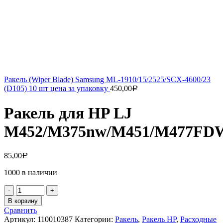
Ракель (Wiper Blade) Samsung ML-1910/15/2525/SCX-4600/23
(D105) 10 шт цена за упаковку
450,00
Р
Ракель для HP LJ
M452/M375nw/M451/M477FDW
85,00
Р
1000 в наличии
Количество
товара
В корзину
Ракель
Сравнить
для
Артикул:
110010387
Категории:
Ракель
,
Ракель НР
,
Расходные