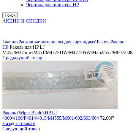
Чернила для принтера HP
Поиск
АКЦИИ И СКИДКИ
Увеличить
Главная
Расходные материалы для картриджей
Ракель
Ракель
НР
Ракель для HP LJ
M452/M375nw/M451/M477FDW/M477FNW/M252/552/M607/608
Предыдущий товар
Ракель (Wiper Blade) HP LJ
4000/4100/P4014/4015/M4555/M601/602/603/604
72,00
Р
Назад к товарам
Следующий товар