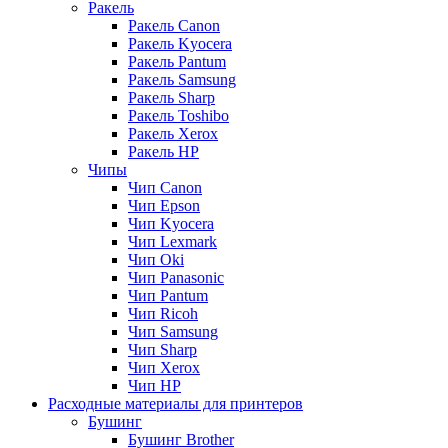
Ракель
Ракель Canon
Ракель Kyocera
Ракель Pantum
Ракель Samsung
Ракель Sharp
Ракель Toshibo
Ракель Xerox
Ракель НР
Чипы
Чип Canon
Чип Epson
Чип Kyocera
Чип Lexmark
Чип Oki
Чип Panasonic
Чип Pantum
Чип Ricoh
Чип Samsung
Чип Sharp
Чип Xerox
Чип НР
Расходные материалы для принтеров
Бушинг
Бушинг Brother