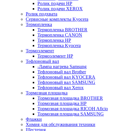
Ролик подачи HP
Ролик подачи XEROX
Ролик подхвата
Сервисные комплекты Kyocera
Термопленка
Термопленка BROTHER
Термопленка CANON
Термопленка HP
Термопленка Kyocera
Термоэлемент
Термоэлемент НР
Тефлоновый вал
-Лампа нагрева Samsung
Тефлоновый вал Brother
Тефлоновый вал KYOCERA
Тефлоновый вал SAMSUNG
Тефлоновый вал Xerox
Тормозная площадка
Тормозная площадка BROTHER
Тормозная площадка HP
Тормозная площадка RICOH Aficio
Тормозная площадка SAMSUNG
Флажки
Химия для обслуживания техники
Шестерня