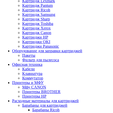
Картридж Lexmark
Картридж Pantum
Картридж Ricoh
Картридж Samsung
Картридж Sharp
Картридж Toshiba
Картридж Xerox
Картридж Сanon
Картриджи HP
Картриджи OKI
Картриджи Panasonic
Оборудование для заправки картриджей
Пакеты
Фильтр для пылесоса
Офисная техника
Кабели
Клавиатура
Коммутатор
Принтеры и МФУ
Мфу CANON
Принтеры BROTHER
Принтеры HP
Расходные материалы для картриджей
Барабаны для картриджей
Барабаны Ricoh