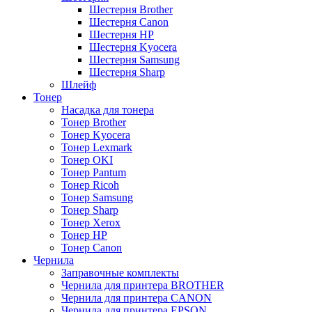
Шестерня Brother
Шестерня Canon
Шестерня HP
Шестерня Kyocera
Шестерня Samsung
Шестерня Sharp
Шлейф
Тонер
Насадка для тонера
Тонер Brother
Тонер Kyocera
Тонер Lexmark
Тонер OKI
Тонер Pantum
Тонер Ricoh
Тонер Samsung
Тонер Sharp
Тонер Xerox
Тонер НР
Тонер Саnon
Чернила
Заправочные комплекты
Чернила для принтера BROTHER
Чернила для принтера CANON
Чернила для принтера EPSON