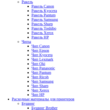
Ракель
Ракель Canon
Ракель Kyocera
Ракель Pantum
Ракель Samsung
Ракель Sharp
Ракель Toshibo
Ракель Xerox
Ракель НР
Чипы
Чип Canon
Чип Epson
Чип Kyocera
Чип Lexmark
Чип Oki
Чип Panasonic
Чип Pantum
Чип Ricoh
Чип Samsung
Чип Sharp
Чип Xerox
Чип НР
Расходные материалы для принтеров
Бушинг
Бушинг Brother