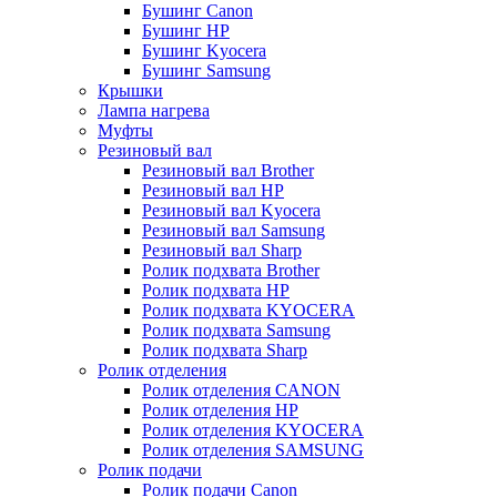
Бушинг Canon
Бушинг HP
Бушинг Kyocera
Бушинг Samsung
Крышки
Лампа нагрева
Муфты
Резиновый вал
Резиновый вал Brother
Резиновый вал HP
Резиновый вал Kyocera
Резиновый вал Samsung
Резиновый вал Sharp
Ролик подхвата Brother
Ролик подхвата HP
Ролик подхвата KYOCERA
Ролик подхвата Samsung
Ролик подхвата Sharp
Ролик отделения
Ролик отделения CANON
Ролик отделения HP
Ролик отделения KYOCERA
Ролик отделения SAMSUNG
Ролик подачи
Ролик подачи Canon