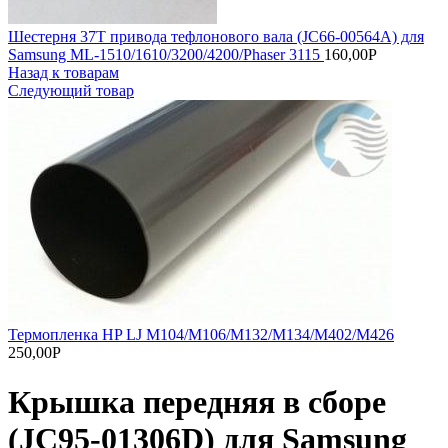
Шестерня 37T привода тефлонового вала (JC66-00564A) для
Samsung ML-1510/1610/3200/4200/Phaser 3115
160,00
Р
Назад к товарам
Следующий товар
Термопленка HP LJ M104/M106/M132/M134/M402/M426
250,00
Р
Крышка передняя в сборе
(JC95-01306D) для Samsung