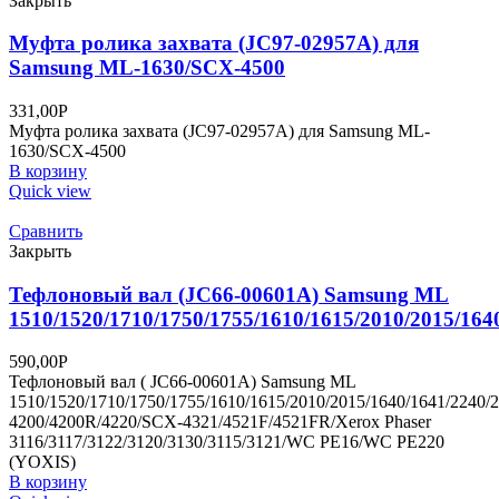
Закрыть
Муфта ролика захвата (JC97-02957A) для
Samsung ML-1630/SCX-4500
331,00
Р
Муфта ролика захвата (JC97-02957A) для Samsung ML-
1630/SCX-4500
В корзину
Quick view
Сравнить
Закрыть
Тефлоновый вал (JC66-00601A) Samsung ML
1510/1520/1710/1750/1755/1610/1615/2010/2015/164
590,00
Р
Тефлоновый вал ( JC66-00601A) Samsung ML
1510/1520/1710/1750/1755/1610/1615/2010/2015/1640/1641/2240/
4200/4200R/4220/SCX-4321/4521F/4521FR/Xerox Phaser
3116/3117/3122/3120/3130/3115/3121/WC PE16/WC PE220
(YOXIS)
В корзину