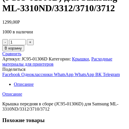
ML-3310ND/3312/3710/3712
1299,00
Р
1000 в наличии
Количество
товара
В корзину
Крышка
Сравнить
передняя
Артикул:
JC95-01306D
Категории:
Крышки
,
Расходные
в
материалы для принтеров
сборе
Поделиться
(JC95-
Facebook
Одноклассники
WhatsApp
WhatsApp
ВК
Telegram
01306D)
для
Описание
Samsung
ML-
Описание
3310ND/3312/3710/3712
Крышка передняя в сборе (JC95-01306D) для Samsung ML-
3310ND/3312/3710/3712
Похожие товары