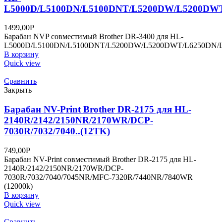
L5000D/L5100DN/L5100DNT/L5200DW/L5200DWT
1499,00
Р
Барабан NVP совместимый Brother DR-3400 для HL-
L5000D/L5100DN/L5100DNT/L5200DW/L5200DWT/L6250DN/
В корзину
Quick view
Сравнить
Закрыть
Барабан NV-Print Brother DR-2175 для HL-
2140R/2142/2150NR/2170WR/DCP-
7030R/7032/7040..(12TK)
749,00
Р
Барабан NV-Print совместимый Brother DR-2175 для HL-
2140R/2142/2150NR/2170WR/DCP-
7030R/7032/7040/7045NR/MFC-7320R/7440NR/7840WR
(12000k)
В корзину
Quick view
Сравнить