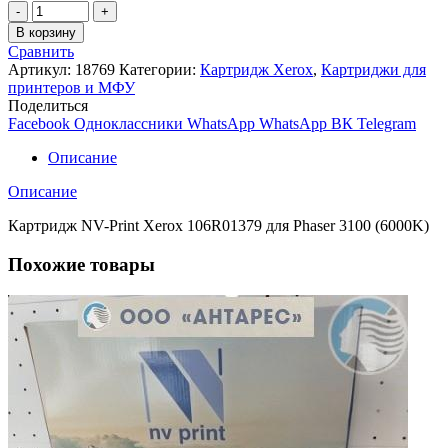
Количество
товара
В корзину
Картридж
Сравнить
NV-
Артикул:
18769
Категории:
Картридж Xerox
,
Картриджи для
Print
принтеров и МФУ
Xerox
Поделиться
106R01379
Facebook
Одноклассники
WhatsApp
WhatsApp
ВК
Telegram
для
Phaser
Описание
3100
(6000K)
Описание
Картридж NV-Print Xerox 106R01379 для Phaser 3100 (6000K)
Похожие товары