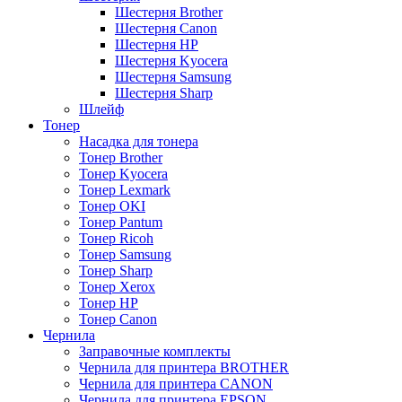
Шестерня Brother
Шестерня Canon
Шестерня HP
Шестерня Kyocera
Шестерня Samsung
Шестерня Sharp
Шлейф
Тонер
Насадка для тонера
Тонер Brother
Тонер Kyocera
Тонер Lexmark
Тонер OKI
Тонер Pantum
Тонер Ricoh
Тонер Samsung
Тонер Sharp
Тонер Xerox
Тонер НР
Тонер Саnon
Чернила
Заправочные комплекты
Чернила для принтера BROTHER
Чернила для принтера CANON
Чернила для принтера EPSON