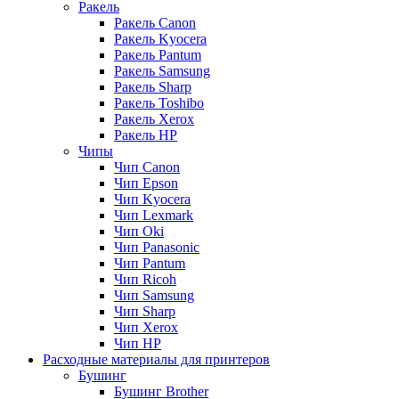
Ракель
Ракель Canon
Ракель Kyocera
Ракель Pantum
Ракель Samsung
Ракель Sharp
Ракель Toshibo
Ракель Xerox
Ракель НР
Чипы
Чип Canon
Чип Epson
Чип Kyocera
Чип Lexmark
Чип Oki
Чип Panasonic
Чип Pantum
Чип Ricoh
Чип Samsung
Чип Sharp
Чип Xerox
Чип НР
Расходные материалы для принтеров
Бушинг
Бушинг Brother