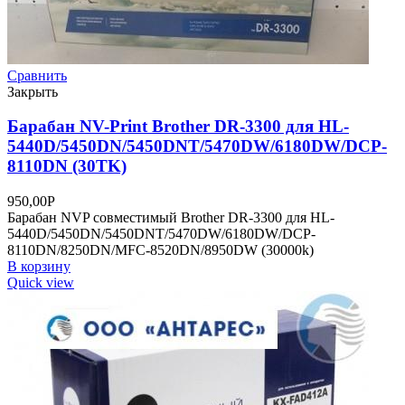
Сравнить
Закрыть
Барабан NV-Print Brother DR-3300 для HL-
5440D/5450DN/5450DNT/5470DW/6180DW/DCP-
8110DN (30TK)
950,00
Р
Барабан NVP совместимый Brother DR-3300 для HL-
5440D/5450DN/5450DNT/5470DW/6180DW/DCP-
8110DN/8250DN/MFC-8520DN/8950DW (30000k)
В корзину
Quick view