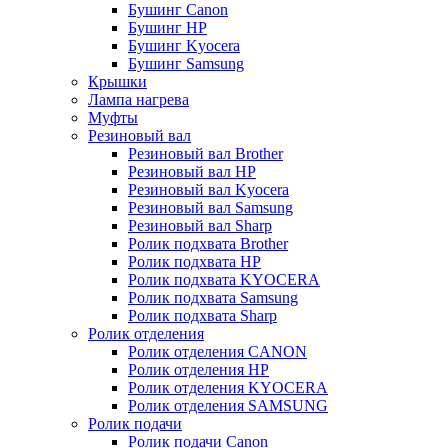
Бушинг Canon
Бушинг HP
Бушинг Kyocera
Бушинг Samsung
Крышки
Лампа нагрева
Муфты
Резиновый вал
Резиновый вал Brother
Резиновый вал HP
Резиновый вал Kyocera
Резиновый вал Samsung
Резиновый вал Sharp
Ролик подхвата Brother
Ролик подхвата HP
Ролик подхвата KYOCERA
Ролик подхвата Samsung
Ролик подхвата Sharp
Ролик отделения
Ролик отделения CANON
Ролик отделения HP
Ролик отделения KYOCERA
Ролик отделения SAMSUNG
Ролик подачи
Ролик подачи Canon