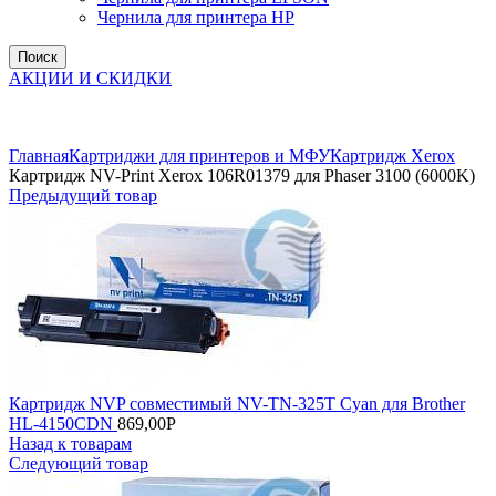
Чернила для принтера HP
Поиск
АКЦИИ И СКИДКИ
Увеличить
Главная
Картриджи для принтеров и МФУ
Картридж Xerox
Картридж NV-Print Xerox 106R01379 для Phaser 3100 (6000K)
Предыдущий товар
Картридж NVP совместимый NV-TN-325T Cyan для Brother
HL-4150CDN
869,00
Р
Назад к товарам
Следующий товар