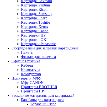
Картридж Lexmark
Картридж Pantum
Картридж Ricoh
Картридж Samsung
Картридж Sharp
Картридж Toshiba
Картридж Xerox
Картридж Сanon
Картриджи HP
Картриджи OKI
Картриджи Panasonic
Оборудование для заправки картриджей
Пакеты
Фильтр для пылесоса
Офисная техника
Кабели
Клавиатура
Коммутатор
Принтеры и МФУ
Мфу CANON
Принтеры BROTHER
Принтеры HP
Расходные материалы для картриджей
Барабаны для картриджей
Барабаны Ricoh