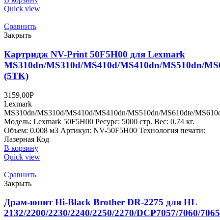
Quick view
Сравнить
Закрыть
Картридж NV-Print 50F5H00 для Lexmark
MS310dn/MS310d/MS410d/MS410dn/MS510dn/MS6
(5TK)
3159,00
Р
Lexmark
MS310dn/MS310d/MS410d/MS410dn/MS510dn/MS610dte/MS610
Модель: Lexmark 50F5H00 Ресурс: 5000 стр. Вес: 0.74 кг.
Объем: 0.008 м3 Артикул: NV-50F5H00 Технология печати:
Лазерная Код
В корзину
Quick view
Сравнить
Закрыть
Драм-юнит Нi-Black Brother DR-2275 для HL
2132/2200/2230/2240/2250/2270/DCP7057/7060/7065