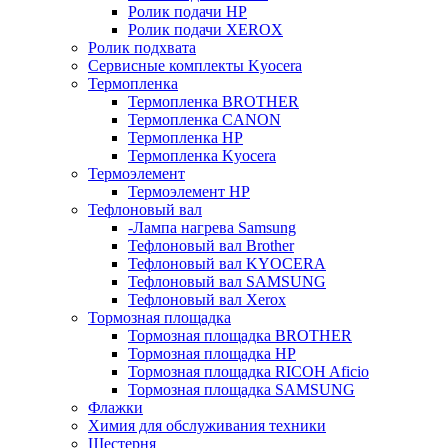
Ролик подачи HP
Ролик подачи XEROX
Ролик подхвата
Сервисные комплекты Kyocera
Термопленка
Термопленка BROTHER
Термопленка CANON
Термопленка HP
Термопленка Kyocera
Термоэлемент
Термоэлемент НР
Тефлоновый вал
-Лампа нагрева Samsung
Тефлоновый вал Brother
Тефлоновый вал KYOCERA
Тефлоновый вал SAMSUNG
Тефлоновый вал Xerox
Тормозная площадка
Тормозная площадка BROTHER
Тормозная площадка HP
Тормозная площадка RICOH Aficio
Тормозная площадка SAMSUNG
Флажки
Химия для обслуживания техники
Шестерня