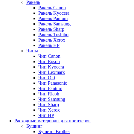
Ракель
Ракель Canon
Ракель Kyocera
Ракель Pantum
Ракель Samsung
Ракель Sharp
Ракель Toshibo
Ракель Xerox
Ракель НР
Чипы
Чип Canon
Чип Epson
Чип Kyocera
Чип Lexmark
Чип Oki
Чип Panasonic
Чип Pantum
Чип Ricoh
Чип Samsung
Чип Sharp
Чип Xerox
Чип НР
Расходные материалы для принтеров
Бушинг
Бушинг Brother