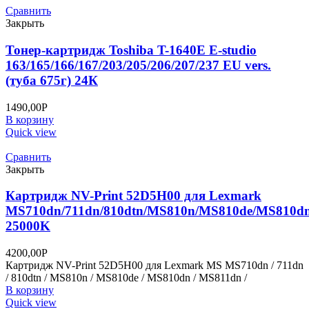
Сравнить
Закрыть
Тонер-картридж Toshiba T-1640E E-studio
163/165/166/167/203/205/206/207/237 EU vers.
(туба 675г) 24К
1490,00
Р
В корзину
Quick view
Сравнить
Закрыть
Картридж NV-Print 52D5H00 для Lexmark
MS710dn/711dn/810dtn/MS810n/MS810de/MS810d
25000K
4200,00
Р
Картридж NV-Print 52D5H00 для Lexmark MS MS710dn / 711dn
/ 810dtn / MS810n / MS810de / MS810dn / MS811dn /
В корзину
Quick view