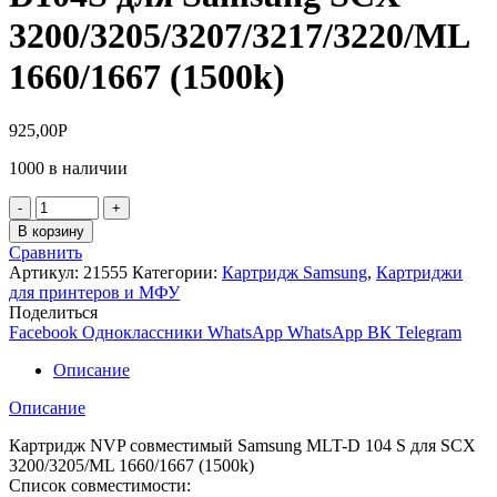
3200/3205/3207/3217/3220/ML
1660/1667 (1500k)
925,00
Р
1000 в наличии
Количество
товара
В корзину
Картридж
Сравнить
NV-
Артикул:
21555
Категории:
Картридж Samsung
,
Картриджи
Print
для принтеров и МФУ
MLT-
Поделиться
D104S
Facebook
Одноклассники
WhatsApp
WhatsApp
ВК
Telegram
для
Samsung
Описание
SCX
3200/3205/3207/3217/3220/ML
Описание
1660/1667
(1500k)
Картридж NVP совместимый Samsung MLT-D 104 S для SCX
3200/3205/ML 1660/1667 (1500k)
Список совместимости: