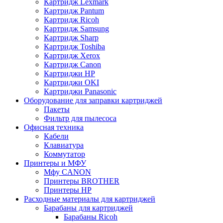
Картридж Lexmark
Картридж Pantum
Картридж Ricoh
Картридж Samsung
Картридж Sharp
Картридж Toshiba
Картридж Xerox
Картридж Сanon
Картриджи HP
Картриджи OKI
Картриджи Panasonic
Оборудование для заправки картриджей
Пакеты
Фильтр для пылесоса
Офисная техника
Кабели
Клавиатура
Коммутатор
Принтеры и МФУ
Мфу CANON
Принтеры BROTHER
Принтеры HP
Расходные материалы для картриджей
Барабаны для картриджей
Барабаны Ricoh