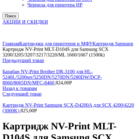
Чернила для принтера HP
Поиск
АКЦИИ И СКИДКИ
Увеличить
Главная
Картриджи для принтеров и МФУ
Картридж Samsung
Картридж NV-Print MLT-D104S для Samsung SCX
3200/3205/3207/3217/3220/ML 1660/1667 (1500k)
Предыдущий товар
Барабан NV-Print Brother DR-3100 для HL-
5240L/5200ser/5250DN/5270DN/5280DW/DCP-
8060/8065DN/MFC-8460
824,00
Р
Назад к товарам
Следующий товар
Картридж NV-Print Samsung SCX-D4200A для SCX 4200/4220
(3000K)
825,00
Р
Картридж NV-Print MLT-
D104S для Samsung SCX