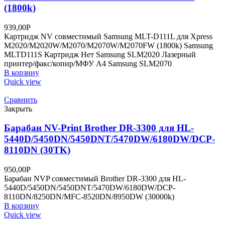
(1800k)
939,00
Р
Картридж NV совместимый Samsung MLT-D111L для Xpress
M2020/M2020W/M2070/M2070W/M2070FW (1800k) Samsung
MLTD111S Картридж Нет Samsung SLM2020 Лазерный
принтер/факс/копир/МФУ A4 Samsung SLM2070
В корзину
Quick view
Сравнить
Закрыть
Барабан NV-Print Brother DR-3300 для HL-
5440D/5450DN/5450DNT/5470DW/6180DW/DCP-
8110DN (30TK)
950,00
Р
Барабан NVP совместимый Brother DR-3300 для HL-
5440D/5450DN/5450DNT/5470DW/6180DW/DCP-
8110DN/8250DN/MFC-8520DN/8950DW (30000k)
В корзину
Quick view