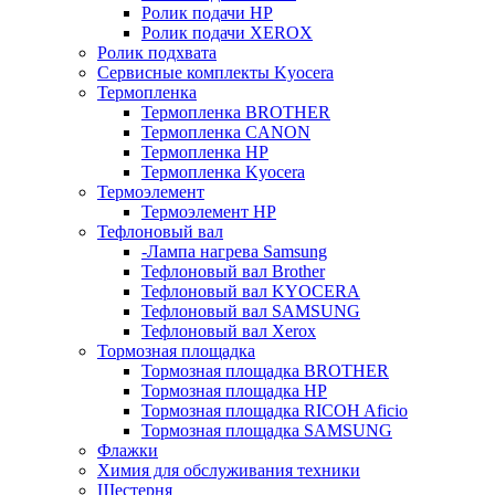
Ролик подачи HP
Ролик подачи XEROX
Ролик подхвата
Сервисные комплекты Kyocera
Термопленка
Термопленка BROTHER
Термопленка CANON
Термопленка HP
Термопленка Kyocera
Термоэлемент
Термоэлемент НР
Тефлоновый вал
-Лампа нагрева Samsung
Тефлоновый вал Brother
Тефлоновый вал KYOCERA
Тефлоновый вал SAMSUNG
Тефлоновый вал Xerox
Тормозная площадка
Тормозная площадка BROTHER
Тормозная площадка HP
Тормозная площадка RICOH Aficio
Тормозная площадка SAMSUNG
Флажки
Химия для обслуживания техники
Шестерня