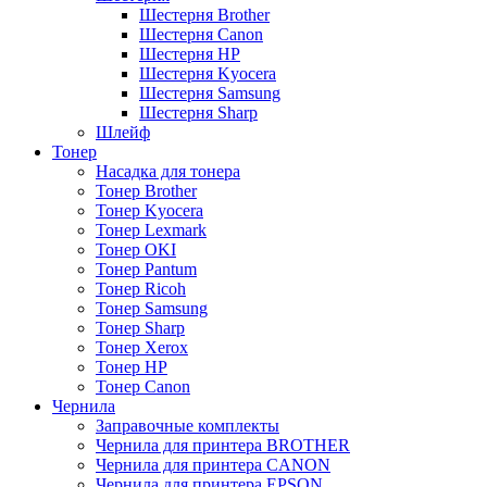
Шестерня Brother
Шестерня Canon
Шестерня HP
Шестерня Kyocera
Шестерня Samsung
Шестерня Sharp
Шлейф
Тонер
Насадка для тонера
Тонер Brother
Тонер Kyocera
Тонер Lexmark
Тонер OKI
Тонер Pantum
Тонер Ricoh
Тонер Samsung
Тонер Sharp
Тонер Xerox
Тонер НР
Тонер Саnon
Чернила
Заправочные комплекты
Чернила для принтера BROTHER
Чернила для принтера CANON
Чернила для принтера EPSON