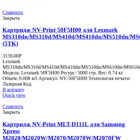
Сравнить
Закрыть
Картридж NV-Print 50F5H00 для Lexmark
MS310dn/MS310d/MS410d/MS410dn/MS510dn/MS6
(5TK)
3159,00
Р
Lexmark
MS310dn/MS310d/MS410d/MS410dn/MS510dn/MS610dte/MS610
Модель: Lexmark 50F5H00 Ресурс: 5000 стр. Вес: 0.74 кг.
Объем: 0.008 м3 Артикул: NV-50F5H00 Технология печати:
Лазерная Код
В корзину
Quick view
Сравнить
Закрыть
Картридж NV-Print MLT-D111L для Samsung
Xpress
M2020/M2020W/M2070/M2070W/M2070FW