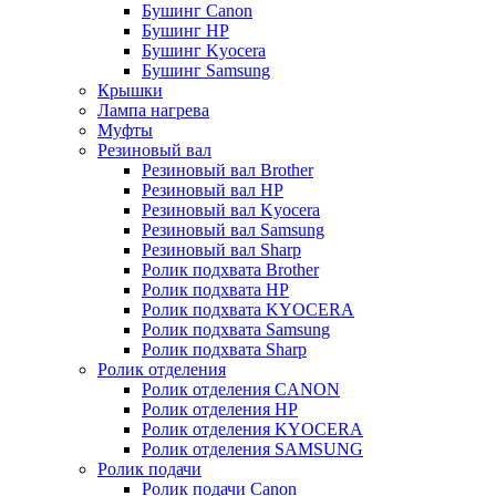
Бушинг Canon
Бушинг HP
Бушинг Kyocera
Бушинг Samsung
Крышки
Лампа нагрева
Муфты
Резиновый вал
Резиновый вал Brother
Резиновый вал HP
Резиновый вал Kyocera
Резиновый вал Samsung
Резиновый вал Sharp
Ролик подхвата Brother
Ролик подхвата HP
Ролик подхвата KYOCERA
Ролик подхвата Samsung
Ролик подхвата Sharp
Ролик отделения
Ролик отделения CANON
Ролик отделения HP
Ролик отделения KYOCERA
Ролик отделения SAMSUNG
Ролик подачи
Ролик подачи Canon