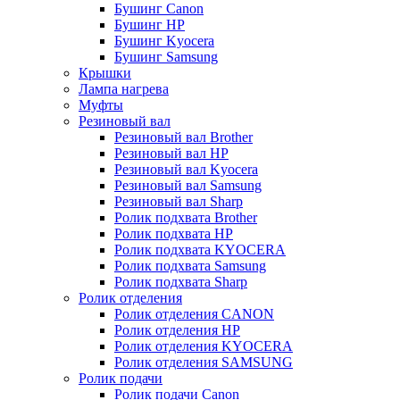
Бушинг Canon
Бушинг HP
Бушинг Kyocera
Бушинг Samsung
Крышки
Лампа нагрева
Муфты
Резиновый вал
Резиновый вал Brother
Резиновый вал HP
Резиновый вал Kyocera
Резиновый вал Samsung
Резиновый вал Sharp
Ролик подхвата Brother
Ролик подхвата HP
Ролик подхвата KYOCERA
Ролик подхвата Samsung
Ролик подхвата Sharp
Ролик отделения
Ролик отделения CANON
Ролик отделения HP
Ролик отделения KYOCERA
Ролик отделения SAMSUNG
Ролик подачи
Ролик подачи Canon