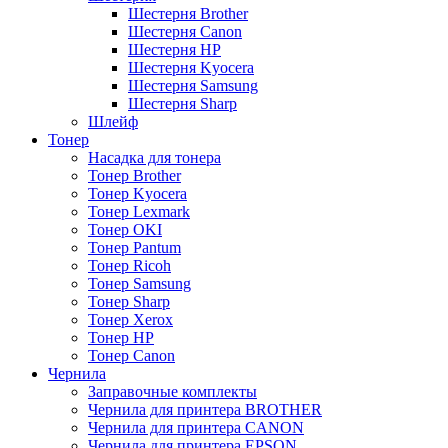
Шестерня Brother
Шестерня Canon
Шестерня HP
Шестерня Kyocera
Шестерня Samsung
Шестерня Sharp
Шлейф
Тонер
Насадка для тонера
Тонер Brother
Тонер Kyocera
Тонер Lexmark
Тонер OKI
Тонер Pantum
Тонер Ricoh
Тонер Samsung
Тонер Sharp
Тонер Xerox
Тонер НР
Тонер Саnon
Чернила
Заправочные комплекты
Чернила для принтера BROTHER
Чернила для принтера CANON
Чернила для принтера EPSON