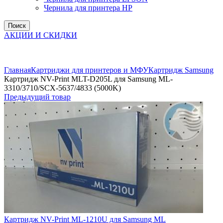
Чернила для принтера HP
Поиск
АКЦИИ И СКИДКИ
Увеличить
Главная
Картриджи для принтеров и МФУ
Картридж Samsung
Картридж NV-Print MLT-D205L для Samsung ML-
3310/3710/SCX-5637/4833 (5000K)
Предыдущий товар
Картридж NV-Print ML-1210U для Samsung ML