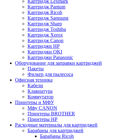
Картридж Lexmark
Картридж Pantum
Картридж Ricoh
Картридж Samsung
Картридж Sharp
Картридж Toshiba
Картридж Xerox
Картридж Сanon
Картриджи HP
Картриджи OKI
Картриджи Panasonic
Оборудование для заправки картриджей
Пакеты
Фильтр для пылесоса
Офисная техника
Кабели
Клавиатура
Коммутатор
Принтеры и МФУ
Мфу CANON
Принтеры BROTHER
Принтеры HP
Расходные материалы для картриджей
Барабаны для картриджей
Барабаны Ricoh