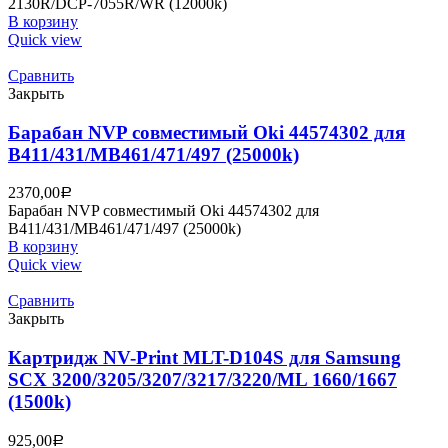
2130R/DCP-7055R/WR (12000k)
В корзину
Quick view
Сравнить
Закрыть
Барабан NVP совместимый Oki 44574302 для
B411/431/MB461/471/497 (25000k)
2370,00
Р
Барабан NVP совместимый Oki 44574302 для
B411/431/MB461/471/497 (25000k)
В корзину
Quick view
Сравнить
Закрыть
Картридж NV-Print MLT-D104S для Samsung
SCX 3200/3205/3207/3217/3220/ML 1660/1667
(1500k)
925,00
Р