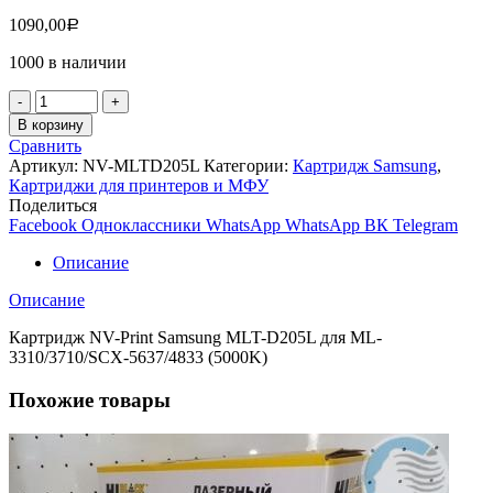
1090,00
Р
1000 в наличии
Количество
товара
В корзину
Картридж
Сравнить
NV-
Артикул:
NV-MLTD205L
Категории:
Картридж Samsung
,
Print
Картриджи для принтеров и МФУ
MLT-
Поделиться
D205L
Facebook
Одноклассники
WhatsApp
WhatsApp
ВК
Telegram
для
Samsung
Описание
ML-
3310/3710/SCX-
Описание
5637/4833
(5000K)
Картридж NV-Print Samsung MLT-D205L для ML-
3310/3710/SCX-5637/4833 (5000K)
Похожие товары