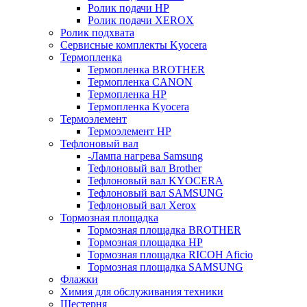
Ролик подачи HP
Ролик подачи XEROX
Ролик подхвата
Сервисные комплекты Kyocera
Термопленка
Термопленка BROTHER
Термопленка CANON
Термопленка HP
Термопленка Kyocera
Термоэлемент
Термоэлемент НР
Тефлоновый вал
-Лампа нагрева Samsung
Тефлоновый вал Brother
Тефлоновый вал KYOCERA
Тефлоновый вал SAMSUNG
Тефлоновый вал Xerox
Тормозная площадка
Тормозная площадка BROTHER
Тормозная площадка HP
Тормозная площадка RICOH Aficio
Тормозная площадка SAMSUNG
Флажки
Химия для обслуживания техники
Шестерня