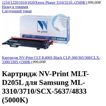
1210/1220/1010/1020Xerox Phaser 3110/3210..(2500K)
999,00
Р
Назад к товарам
Следующий товар
Картридж NV-Print CLT-K406S Black CLP-360/365/368/CLX-
3300/3305 (1500K)
999,00
Р
Картридж NV-Print MLT-
D205L для Samsung ML-
3310/3710/SCX-5637/4833
(5000K)