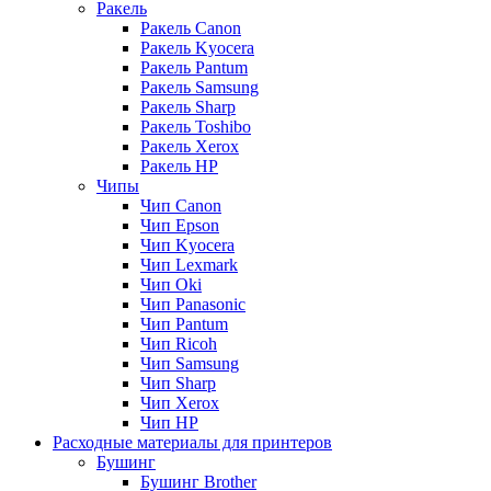
Ракель
Ракель Canon
Ракель Kyocera
Ракель Pantum
Ракель Samsung
Ракель Sharp
Ракель Toshibo
Ракель Xerox
Ракель НР
Чипы
Чип Canon
Чип Epson
Чип Kyocera
Чип Lexmark
Чип Oki
Чип Panasonic
Чип Pantum
Чип Ricoh
Чип Samsung
Чип Sharp
Чип Xerox
Чип НР
Расходные материалы для принтеров
Бушинг
Бушинг Brother