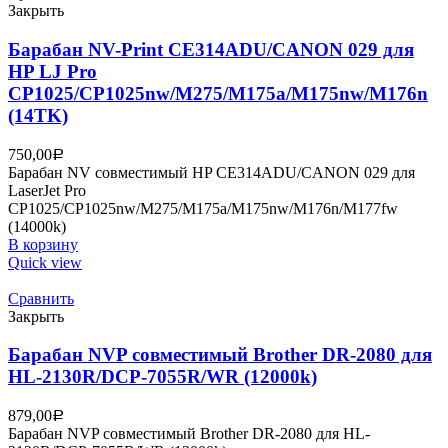
Закрыть
Барабан NV-Print CE314ADU/CANON 029 для
HP LJ Pro
CP1025/CP1025nw/M275/M175a/M175nw/M176n
(14TK)
750,00
Р
Барабан NV совместимый HP CE314ADU/CANON 029 для
LaserJet Pro
CP1025/CP1025nw/M275/M175a/M175nw/M176n/M177fw
(14000k)
В корзину
Quick view
Сравнить
Закрыть
Барабан NVP совместимый Brother DR-2080 для
HL-2130R/DCP-7055R/WR (12000k)
879,00
Р
Барабан NVP совместимый Brother DR-2080 для HL-