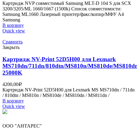
Картридж NVP совместимый Samsung MLT-D 104 S для SCX
3200/3205/ML 1660/1667 (1500k) Список совместимости:
Samsung ML1660 Лазерный принтер/факс/копир/МФУ A4
Samsung
В корзину
Quick view
Сравнить
Закрыть
Картридж NV-Print 52D5H00 для Lexmark
MS710dn/711dn/810dtn/MS810n/MS810de/MS810d
25000K
4200,00
Р
Картридж NV-Print 52D5H00 для Lexmark MS MS710dn / 711dn
/ 810dtn / MS810n / MS810de / MS810dn / MS811dn /
В корзину
Quick view
ООО "АНТАРЕС"