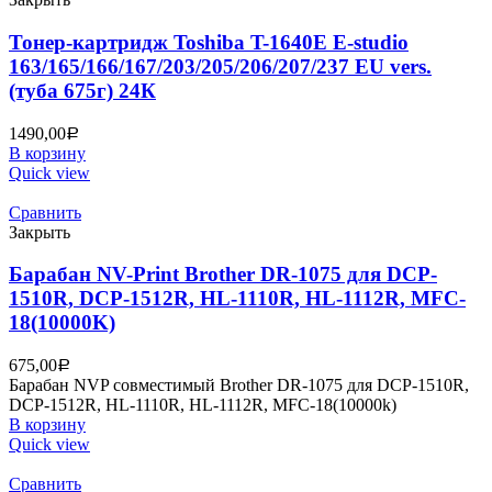
Тонер-картридж Toshiba T-1640E E-studio
163/165/166/167/203/205/206/207/237 EU vers.
(туба 675г) 24К
1490,00
Р
В корзину
Quick view
Сравнить
Закрыть
Барабан NV-Print Brother DR-1075 для DCP-
1510R, DCP-1512R, HL-1110R, HL-1112R, MFC-
18(10000K)
675,00
Р
Барабан NVP совместимый Brother DR-1075 для DCP-1510R,
DCP-1512R, HL-1110R, HL-1112R, MFC-18(10000k)
В корзину
Quick view
Сравнить