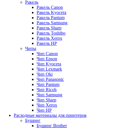
Ракель
Ракель Canon
Ракель Kyocera
Ракель Pantum
Ракель Samsung
Ракель Sharp
Ракель Toshibo
Ракель Xerox
Ракель НР
Чипы
Чип Canon
Чип Epson
Чип Kyocera
Чип Lexmark
Чип Oki
Чип Panasonic
Чип Pantum
Чип Ricoh
Чип Samsung
Чип Sharp
Чип Xerox
Чип НР
Расходные материалы для принтеров
Бушинг
Бушинг Brother