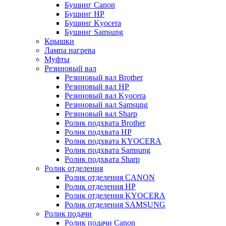
Бушинг Canon
Бушинг HP
Бушинг Kyocera
Бушинг Samsung
Крышки
Лампа нагрева
Муфты
Резиновый вал
Резиновый вал Brother
Резиновый вал HP
Резиновый вал Kyocera
Резиновый вал Samsung
Резиновый вал Sharp
Ролик подхвата Brother
Ролик подхвата HP
Ролик подхвата KYOCERA
Ролик подхвата Samsung
Ролик подхвата Sharp
Ролик отделения
Ролик отделения CANON
Ролик отделения HP
Ролик отделения KYOCERA
Ролик отделения SAMSUNG
Ролик подачи
Ролик подачи Canon