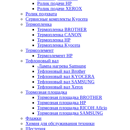
Ролик подачи HP
Ролик подачи XEROX
Ролик подхвата
Сервисные комплекты Kyocera
Термопленка
Термопленка BROTHER
Термопленка CANON
Термопленка HP
Термопленка Kyocera
Термоэлемент
Термоэлемент НР
Тефлоновый вал
-Лампа нагрева Samsung
Тефлоновый вал Brother
Тефлоновый вал KYOCERA
Тефлоновый вал SAMSUNG
Тефлоновый вал Xerox
Тормозная площадка
Тормозная площадка BROTHER
Тормозная площадка HP
Тормозная площадка RICOH Aficio
Тормозная площадка SAMSUNG
Флажки
Химия для обслуживания техники
Шестерня