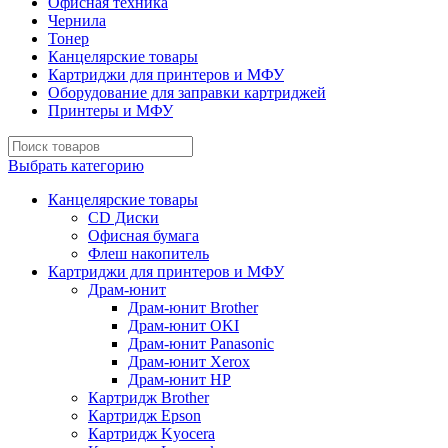
Офисная техника
Чернила
Тонер
Канцелярские товары
Картриджи для принтеров и МФУ
Оборудование для заправки картриджей
Принтеры и МФУ
Выбрать категорию
Канцелярские товары
CD Диски
Офисная бумага
Флеш накопитель
Картриджи для принтеров и МФУ
Драм-юнит
Драм-юнит Brother
Драм-юнит OKI
Драм-юнит Panasonic
Драм-юнит Xerox
Драм-юнит НР
Картридж Brother
Картридж Epson
Картридж Kyocera