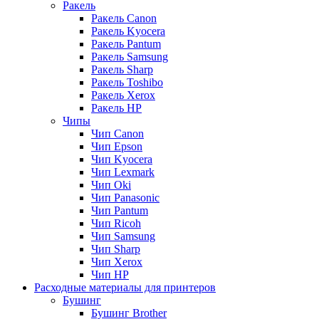
Ракель
Ракель Canon
Ракель Kyocera
Ракель Pantum
Ракель Samsung
Ракель Sharp
Ракель Toshibo
Ракель Xerox
Ракель НР
Чипы
Чип Canon
Чип Epson
Чип Kyocera
Чип Lexmark
Чип Oki
Чип Panasonic
Чип Pantum
Чип Ricoh
Чип Samsung
Чип Sharp
Чип Xerox
Чип НР
Расходные материалы для принтеров
Бушинг
Бушинг Brother