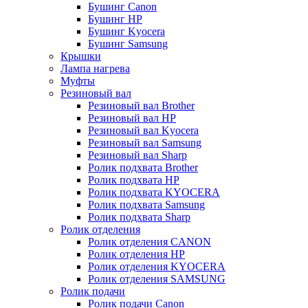
Бушинг Canon
Бушинг HP
Бушинг Kyocera
Бушинг Samsung
Крышки
Лампа нагрева
Муфты
Резиновый вал
Резиновый вал Brother
Резиновый вал HP
Резиновый вал Kyocera
Резиновый вал Samsung
Резиновый вал Sharp
Ролик подхвата Brother
Ролик подхвата HP
Ролик подхвата KYOCERA
Ролик подхвата Samsung
Ролик подхвата Sharp
Ролик отделения
Ролик отделения CANON
Ролик отделения HP
Ролик отделения KYOCERA
Ролик отделения SAMSUNG
Ролик подачи
Ролик подачи Canon