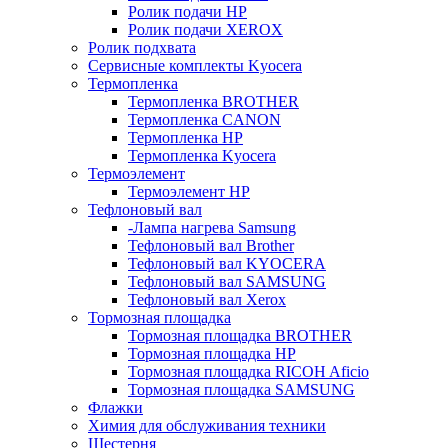
Ролик подачи HP
Ролик подачи XEROX
Ролик подхвата
Сервисные комплекты Kyocera
Термопленка
Термопленка BROTHER
Термопленка CANON
Термопленка HP
Термопленка Kyocera
Термоэлемент
Термоэлемент НР
Тефлоновый вал
-Лампа нагрева Samsung
Тефлоновый вал Brother
Тефлоновый вал KYOCERA
Тефлоновый вал SAMSUNG
Тефлоновый вал Xerox
Тормозная площадка
Тормозная площадка BROTHER
Тормозная площадка HP
Тормозная площадка RICOH Aficio
Тормозная площадка SAMSUNG
Флажки
Химия для обслуживания техники
Шестерня