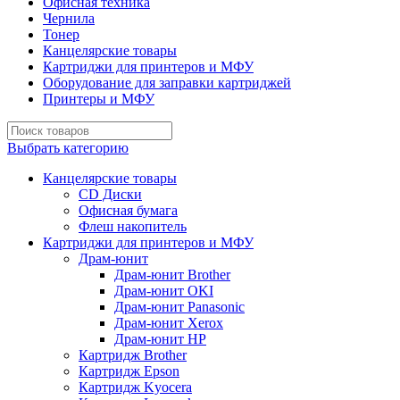
Офисная техника
Чернила
Тонер
Канцелярские товары
Картриджи для принтеров и МФУ
Оборудование для заправки картриджей
Принтеры и МФУ
Выбрать категорию
Канцелярские товары
CD Диски
Офисная бумага
Флеш накопитель
Картриджи для принтеров и МФУ
Драм-юнит
Драм-юнит Brother
Драм-юнит OKI
Драм-юнит Panasonic
Драм-юнит Xerox
Драм-юнит НР
Картридж Brother
Картридж Epson
Картридж Kyocera