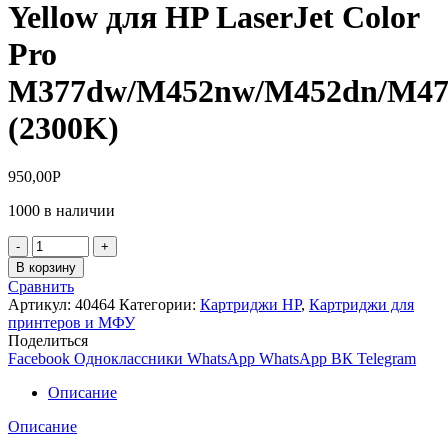
Yellow для HP LaserJet Color
Pro
M377dw/M452nw/M452dn/M47
(2300K)
950,00
Р
1000 в наличии
Количество
товара
В корзину
Картридж
Сравнить
NV-
Артикул:
40464
Категории:
Картриджи HP
,
Картриджи для
Print
принтеров и МФУ
CF412A
Поделиться
Yellow
Facebook
Одноклассники
WhatsApp
WhatsApp
ВК
Telegram
для
HP
Описание
LaserJet
Color
Описание
Pro