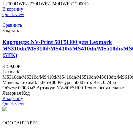
L2700DWR/2720DWR/2740DWR (12000k)
В корзину
Quick view
Сравнить
Закрыть
Картридж NV-Print 50F5H00 для Lexmark
MS310dn/MS310d/MS410d/MS410dn/MS510dn/MS6
(5TK)
3159,00
Р
Lexmark
MS310dn/MS310d/MS410d/MS410dn/MS510dn/MS610dte/MS610
Модель: Lexmark 50F5H00 Ресурс: 5000 стр. Вес: 0.74 кг.
Объем: 0.008 м3 Артикул: NV-50F5H00 Технология печати:
Лазерная Код
В корзину
Quick view
ООО "АНТАРЕС"