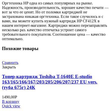
M377dw/M452nw/M452dn/M477fdn
Оргтехника HP одна из самых популярных на рынке.
(2300K)
Надежность, производительность, хорошее качество печати —
вот за что ее ценят. Но от поломки картриджей не
застрахована никакая оргтехника. Если такое случилось и с
вами, вы можете купить нужный картридж HP CF412X в
нашем интернет-магазине. Картриджи можно перезаправлять
несколько раз. качество отпечатка устроит самого
требовательного покупателя. Соотношение цена — качество
оптимально.
Похожие товары
Сравнить
Закрыть
Тонер-картридж Toshiba T-1640E E-studio
163/165/166/167/203/205/206/207/237 EU vers.
(туба 675г) 24К
1490,00
Р
В корзину
Quick view