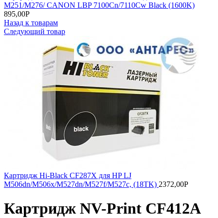
M251/M276/ CANON LBP 7100Cn/7110Cw Black (1600K)
895,00
Р
Назад к товарам
Следующий товар
Картридж Hi-Black CF287X для HP LJ
M506dn/M506x/M527dn/M527f/M527c, (18TK)
2372,00
Р
Картридж NV-Print CF412A