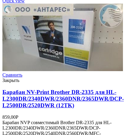
Quick view
Сравнить
Закрыть
Барабан NV-Print Brother DR-2335 для HL-
L2300DR/2340DWR/2360DNR/2365DWR/DCP-
L2500DR/2520DWR (12TK)
859,00
Р
Барабан NVP совместимый Brother DR-2335 для HL-
L2300DR/2340DWR/2360DNR/2365DWR/DCP-
L2500DR/2520DWR/2540DNR/2560DWR/MFC-