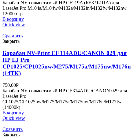
Барабан NV совместимый HP CF219A (БЕЗ ЧИПА) для
LaserJet Pro M104a/M104w/M132a/M132fn/M132fw/M132nw
12000 стр.
В корзину
Quick view
Сравнить
Закрыть
Барабан NV-Print CE314ADU/CANON 029 для
HP LJ Pro
CP1025/CP1025nw/M275/M175a/M175nw/M176n
(14TK)
750,00
Р
Барабан NV совместимый HP CE314ADU/CANON 029 для
LaserJet Pro
CP1025/CP1025nw/M275/M175a/M175nw/M176n/M177fw
(14000k)
В корзину
Quick view
Сравнить
Закрыть