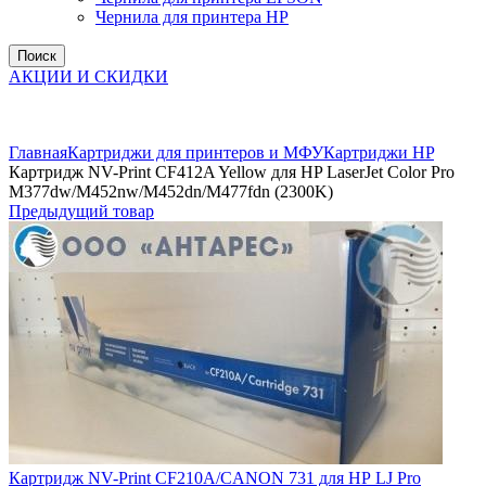
Чернила для принтера HP
Поиск
АКЦИИ И СКИДКИ
Увеличить
Главная
Картриджи для принтеров и МФУ
Картриджи HP
Картридж NV-Print CF412A Yellow для HP LaserJet Color Pro
M377dw/M452nw/M452dn/M477fdn (2300K)
Предыдущий товар
Картридж NV-Print CF210A/CANON 731 для НР LJ Pro