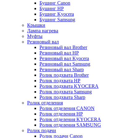
Бушинг Canon
Бушинг HP
Бушинг Kyocera
Бушинг Samsung
Крышки
Лампа нагрева
Муфты
Резиновый вал
Резиновый вал Brother
Резиновый вал HP
Резиновый вал Kyocera
Резиновый вал Samsung
Резиновый вал Sharp
Ролик подхвата Brother
Ролик подхвата HP
Ролик подхвата KYOCERA
Ролик подхвата Samsung
Ролик подхвата Sharp
Ролик отделения
Ролик отделения CANON
Ролик отделения HP
Ролик отделения KYOCERA
Ролик отделения SAMSUNG
Ролик подачи
Ролик подачи Canon