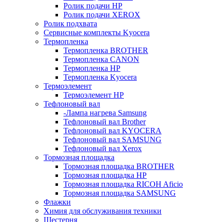
Ролик подачи HP
Ролик подачи XEROX
Ролик подхвата
Сервисные комплекты Kyocera
Термопленка
Термопленка BROTHER
Термопленка CANON
Термопленка HP
Термопленка Kyocera
Термоэлемент
Термоэлемент НР
Тефлоновый вал
-Лампа нагрева Samsung
Тефлоновый вал Brother
Тефлоновый вал KYOCERA
Тефлоновый вал SAMSUNG
Тефлоновый вал Xerox
Тормозная площадка
Тормозная площадка BROTHER
Тормозная площадка HP
Тормозная площадка RICOH Aficio
Тормозная площадка SAMSUNG
Флажки
Химия для обслуживания техники
Шестерня