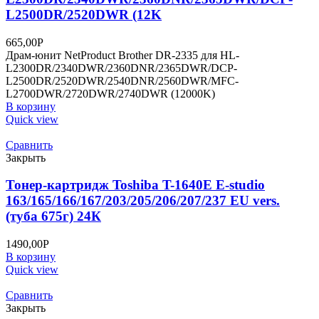
L2500DR/2520DWR (12K
665,00
Р
Драм-юнит NetProduct Brother DR-2335 для HL-
L2300DR/2340DWR/2360DNR/2365DWR/DCP-
L2500DR/2520DWR/2540DNR/2560DWR/MFC-
L2700DWR/2720DWR/2740DWR (12000K)
В корзину
Quick view
Сравнить
Закрыть
Тонер-картридж Toshiba T-1640E E-studio
163/165/166/167/203/205/206/207/237 EU vers.
(туба 675г) 24К
1490,00
Р
В корзину
Quick view
Сравнить
Закрыть