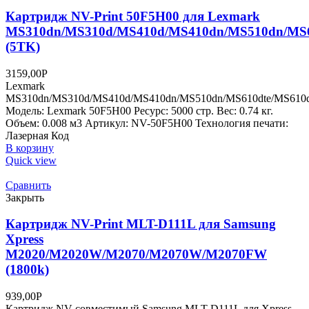
Картридж NV-Print 50F5H00 для Lexmark
MS310dn/MS310d/MS410d/MS410dn/MS510dn/MS6
(5TK)
3159,00
Р
Lexmark
MS310dn/MS310d/MS410d/MS410dn/MS510dn/MS610dte/MS610
Модель: Lexmark 50F5H00 Ресурс: 5000 стр. Вес: 0.74 кг.
Объем: 0.008 м3 Артикул: NV-50F5H00 Технология печати:
Лазерная Код
В корзину
Quick view
Сравнить
Закрыть
Картридж NV-Print MLT-D111L для Samsung
Xpress
M2020/M2020W/M2070/M2070W/M2070FW
(1800k)
939,00
Р
Картридж NV совместимый Samsung MLT-D111L для Xpress