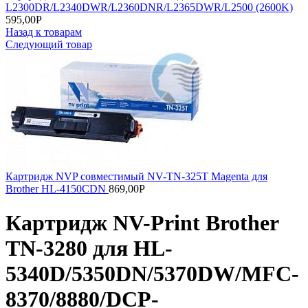
L2300DR/L2340DWR/L2360DNR/L2365DWR/L2500 (2600K)
595,00
Р
Назад к товарам
Следующий товар
Картридж NVP совместимый NV-TN-325T Magenta для
Brother HL-4150CDN
869,00
Р
Картридж NV-Print Brother
TN-3280 для HL-
5340D/5350DN/5370DW/MFC-
8370/8880/DCP-