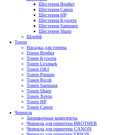
Шестерня Brother
Шестерня Canon
Шестерня HP
Шестерня Kyocera
Шестерня Samsung
Шестерня Sharp
Шлейф
Тонер
Насадка для тонера
Тонер Brother
Тонер Kyocera
Тонер Lexmark
Тонер OKI
Тонер Pantum
Тонер Ricoh
Тонер Samsung
Тонер Sharp
Тонер Xerox
Тонер НР
Тонер Саnon
Чернила
Заправочные комплекты
Чернила для принтера BROTHER
Чернила для принтера CANON
Чернила для принтера EPSON