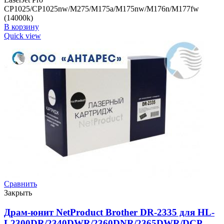
CP1025/CP1025nw/M275/M175a/M175nw/M176n/M177fw
(14000k)
В корзину
Quick view
Сравнить
Закрыть
Драм-юнит NetProduct Brother DR-2335 для HL-
L2300DR/2340DWR/2360DNR/2365DWR/DCP-