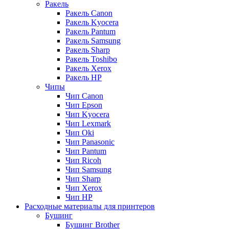
Ракель
Ракель Canon
Ракель Kyocera
Ракель Pantum
Ракель Samsung
Ракель Sharp
Ракель Toshibo
Ракель Xerox
Ракель НР
Чипы
Чип Canon
Чип Epson
Чип Kyocera
Чип Lexmark
Чип Oki
Чип Panasonic
Чип Pantum
Чип Ricoh
Чип Samsung
Чип Sharp
Чип Xerox
Чип НР
Расходные материалы для принтеров
Бушинг
Бушинг Brother