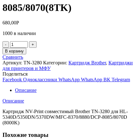
8085/8070(8TK)
680,00
Р
1000 в наличии
Количество
товара
В корзину
Картридж
Сравнить
NV-
Артикул:
TN-3280
Категории:
Картридж Brother
,
Картриджи
Print
для принтеров и МФУ
Brother
Поделиться
TN-
Facebook
Одноклассники
WhatsApp
WhatsApp
ВК
Telegram
3280
для
Описание
HL-
5340D/5350DN/5370DW/MFC-
Описание
8370/8880/DCP-
8085/8070(8TK)
Картридж NV-Print совместимый Brother TN-3280 для HL-
5340D/5350DN/5370DW/MFC-8370/8880/DCP-8085/8070D
(8000K)
Похожие товары