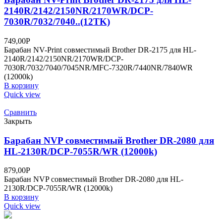
2140R/2142/2150NR/2170WR/DCP-
7030R/7032/7040..(12TK)
749,00
Р
Барабан NV-Print совместимый Brother DR-2175 для HL-
2140R/2142/2150NR/2170WR/DCP-
7030R/7032/7040/7045NR/MFC-7320R/7440NR/7840WR
(12000k)
В корзину
Quick view
Сравнить
Закрыть
Барабан NVP совместимый Brother DR-2080 для
HL-2130R/DCP-7055R/WR (12000k)
879,00
Р
Барабан NVP совместимый Brother DR-2080 для HL-
2130R/DCP-7055R/WR (12000k)
В корзину
Quick view