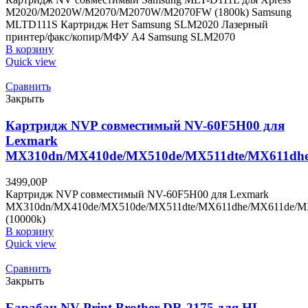
M2020/M2020W/M2070/M2070W/M2070FW (1800k) Samsung
MLTD111S Картридж Нет Samsung SLM2020 Лазерный
принтер/факс/копир/МФУ A4 Samsung SLM2070
В корзину
Quick view
Сравнить
Закрыть
Картридж NVP совместимый NV-60F5H00 для
Lexmark
MX310dn/MX410de/MX510de/MX511dte/MX611dhe
3499,00
Р
Картридж NVP совместимый NV-60F5H00 для Lexmark
MX310dn/MX410de/MX510de/MX511dte/MX611dhe/MX611de/
(10000k)
В корзину
Quick view
Сравнить
Закрыть
Барабан NV-Print Brother DR-2175 для HL-