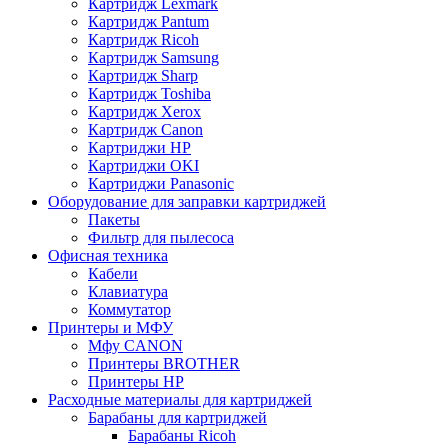
Картридж Lexmark
Картридж Pantum
Картридж Ricoh
Картридж Samsung
Картридж Sharp
Картридж Toshiba
Картридж Xerox
Картридж Сanon
Картриджи HP
Картриджи OKI
Картриджи Panasonic
Оборудование для заправки картриджей
Пакеты
Фильтр для пылесоса
Офисная техника
Кабели
Клавиатура
Коммутатор
Принтеры и МФУ
Мфу CANON
Принтеры BROTHER
Принтеры HP
Расходные материалы для картриджей
Барабаны для картриджей
Барабаны Ricoh