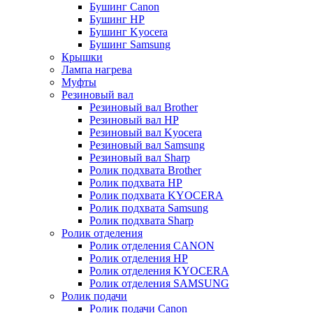
Бушинг Canon
Бушинг HP
Бушинг Kyocera
Бушинг Samsung
Крышки
Лампа нагрева
Муфты
Резиновый вал
Резиновый вал Brother
Резиновый вал HP
Резиновый вал Kyocera
Резиновый вал Samsung
Резиновый вал Sharp
Ролик подхвата Brother
Ролик подхвата HP
Ролик подхвата KYOCERA
Ролик подхвата Samsung
Ролик подхвата Sharp
Ролик отделения
Ролик отделения CANON
Ролик отделения HP
Ролик отделения KYOCERA
Ролик отделения SAMSUNG
Ролик подачи
Ролик подачи Canon