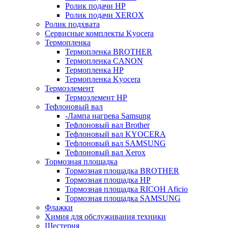
Ролик подачи HP
Ролик подачи XEROX
Ролик подхвата
Сервисные комплекты Kyocera
Термопленка
Термопленка BROTHER
Термопленка CANON
Термопленка HP
Термопленка Kyocera
Термоэлемент
Термоэлемент НР
Тефлоновый вал
-Лампа нагрева Samsung
Тефлоновый вал Brother
Тефлоновый вал KYOCERA
Тефлоновый вал SAMSUNG
Тефлоновый вал Xerox
Тормозная площадка
Тормозная площадка BROTHER
Тормозная площадка HP
Тормозная площадка RICOH Aficio
Тормозная площадка SAMSUNG
Флажки
Химия для обслуживания техники
Шестерня