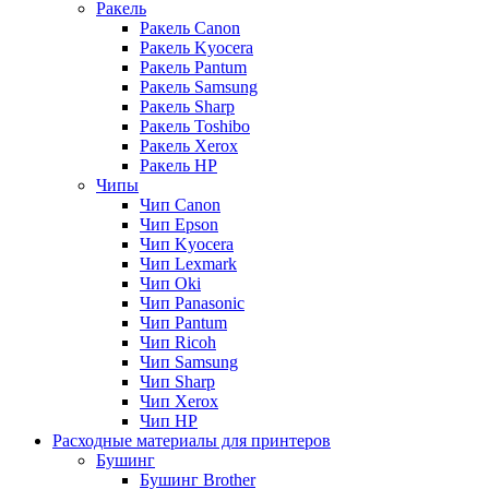
Ракель
Ракель Canon
Ракель Kyocera
Ракель Pantum
Ракель Samsung
Ракель Sharp
Ракель Toshibo
Ракель Xerox
Ракель НР
Чипы
Чип Canon
Чип Epson
Чип Kyocera
Чип Lexmark
Чип Oki
Чип Panasonic
Чип Pantum
Чип Ricoh
Чип Samsung
Чип Sharp
Чип Xerox
Чип НР
Расходные материалы для принтеров
Бушинг
Бушинг Brother