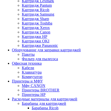
Картридж Lexmark
Картридж Pantum
Картридж Ricoh
Картридж Samsung
Картридж Sharp
Картридж Toshiba
Картридж Xerox
Картридж Сanon
Картриджи HP
Картриджи OKI
Картриджи Panasonic
Оборудование для заправки картриджей
Пакеты
Фильтр для пылесоса
Офисная техника
Кабели
Клавиатура
Коммутатор
Принтеры и МФУ
Мфу CANON
Принтеры BROTHER
Принтеры HP
Расходные материалы для картриджей
Барабаны для картриджей
Барабаны Ricoh