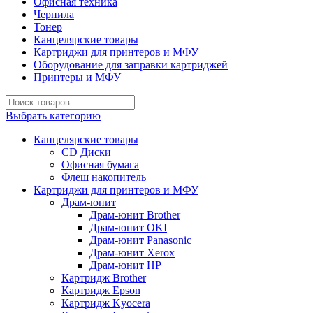
Офисная техника
Чернила
Тонер
Канцелярские товары
Картриджи для принтеров и МФУ
Оборудование для заправки картриджей
Принтеры и МФУ
Выбрать категорию
Канцелярские товары
CD Диски
Офисная бумага
Флеш накопитель
Картриджи для принтеров и МФУ
Драм-юнит
Драм-юнит Brother
Драм-юнит OKI
Драм-юнит Panasonic
Драм-юнит Xerox
Драм-юнит НР
Картридж Brother
Картридж Epson
Картридж Kyocera