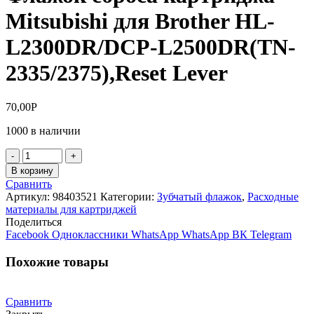
Mitsubishi для Brother HL-
L2300DR/DCP-L2500DR(TN-
2335/2375),Reset Lever
70,00
Р
1000 в наличии
Количество
товара
В корзину
Флажок
Сравнить
сброса
Артикул:
98403521
Категории:
Зубчатый флажок
,
Расходные
картриджа
материалы для картриджей
Mitsubishi
Поделиться
для
Facebook
Одноклассники
WhatsApp
WhatsApp
ВК
Telegram
Brother
HL-
Похожие товары
L2300DR/DCP-
L2500DR(TN-
2335/2375),Reset
Сравнить
Lever