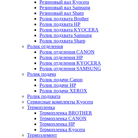
Резиновый вал Kyocera
Резиновый вал Samsung
Резиновый вал Sharp
Ролик подхвата Brother
Ролик подхвата HP
Ролик подхвата KYOCERA
Ролик подхвата Samsung
Ролик подхвата Sharp
Ролик отделения
Ролик отделения CANON
Ролик отделения HP
Ролик отделения KYOCERA
Ролик отделения SAMSUNG
Ролик подачи
Ролик подачи Canon
Ролик подачи HP
Ролик подачи XEROX
Ролик подхвата
Сервисные комплекты Kyocera
Термопленка
Термопленка BROTHER
Термопленка CANON
Термопленка HP
Термопленка Kyocera
Термоэлемент