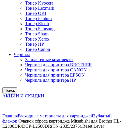
Тонер Kyocera
Тонер Lexmark
Тонер OKI
Тонер Pantum
Тонер Ricoh
Тонер Samsung
Тонер Sharp
Тонер Xerox
Тонер НР
Тонер Саnon
Чернила
Заправочные комплекты
Чернила для принтера BROTHER
Чернила для принтера CANON
Чернила для принтера EPSON
Чернила для принтера HP
Поиск
АКЦИИ И СКИДКИ
Увеличить
Главная
Расходные материалы для картриджей
Зубчатый
флажок
Флажок сброса картриджа Mitsubishi для Brother HL-
L2300DR/DCP-L2500DR(TN-2335/2375),Reset Lever