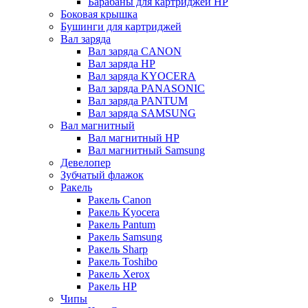
Барабаны для картриджей НР
Боковая крышка
Бушинги для картриджей
Вал заряда
Вал заряда CANON
Вал заряда HP
Вал заряда KYOCERA
Вал заряда PANASONIC
Вал заряда PANTUM
Вал заряда SAMSUNG
Вал магнитный
Вал магнитный HP
Вал магнитный Samsung
Девелопер
Зубчатый флажок
Ракель
Ракель Canon
Ракель Kyocera
Ракель Pantum
Ракель Samsung
Ракель Sharp
Ракель Toshibo
Ракель Xerox
Ракель НР
Чипы