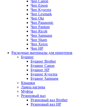
Чип Canon
Чип Epson
Чип Kyocera
Чип Lexmark
Чип Oki
Чип Panasonic
Чип Pantum
Чип Ricoh
Чип Samsung
Чип Sharp
Чип Xerox
Чип НР
Расходные материалы для принтеров
Бушинг
Бушинг Brother
Бушинг Canon
Бушинг HP
Бушинг Kyocera
Бушинг Samsung
Крышки
Лампа нагрева
Муфты
Резиновый вал
Резиновый вал Brother
Резиновый вал HP