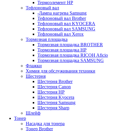
Термоэлемент НР
Тефлоновый вал
-Лампа нагрева Samsung
Тефлоновый вал Brother
Тефлоновый вал KYOCERA
Тефлоновый вал SAMSUNG
Тефлоновый вал Xerox
Тормозная площадка
Тормозная площадка BROTHER
Тормозная площадка HP
Тормозная площадка RICOH Aficio
Тормозная площадка SAMSUNG
Флажки
Химия для обслуживания техники
Шестерня
Шестерня Brother
Шестерня Canon
Шестерня HP
Шестерня Kyocera
Шестерня Samsung
Шестерня Sharp
Шлейф
Тонер
Насадка для тонера
Тонер Brother