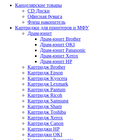
Канцелярские товары
CD Диски
Офисная бумага
Флеш накопитель
Картриджи для принтеров и МФУ
Драм-юнит
Драм-юнит Brother
Драм-юнит OKI
Драм-юнит Panasonic
Драм-юнит Xerox
Драм-юнит НР
Картридж Brother
Картридж Epson
Картридж Kyocera
Картридж Lexmark
Картридж Pantum
Картридж Ricoh
Картридж Samsung
Картридж Sharp
Картридж Toshiba
Картридж Xerox
Картридж Сanon
Картриджи HP
Картриджи OKI