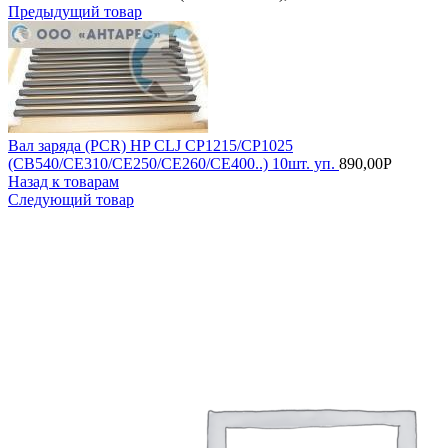
Предыдущий товар
Вал заряда (PCR) HP CLJ CP1215/CP1025
(CB540/CE310/CE250/CE260/CE400..) 10шт. уп.
890,00
Р
Назад к товарам
Следующий товар