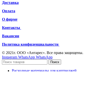
Доставка
Оплата
О фирме
Контакты
Вакансии
Политика конфиденциальности
© 2021г. ООО «Антарес». Все права защищены.
Instagram
WhatsApp
WhatsApp
Поиск
Расходные материалы для картриджей
Расходные материалы для принтеров
Офисная техника
Чернила
Тонер
Канцелярские товары
Картриджи для принтеров и МФУ
Оборудование для заправки картриджей
Принтеры и МФУ