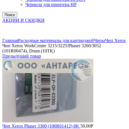
Чернила для принтера HP
Поиск
АКЦИИ И СКИДКИ
Увеличить
Главная
Расходные материалы для картриджей
Чипы
Чип Xerox
Чип Xerox WorkCentre 3215/3225/Phaser 3260/3052
(101R00474), Drum (10TK)
Предыдущий товар
Чип Xerox Phaser 3300 (106R01412) 8K
50,00
Р