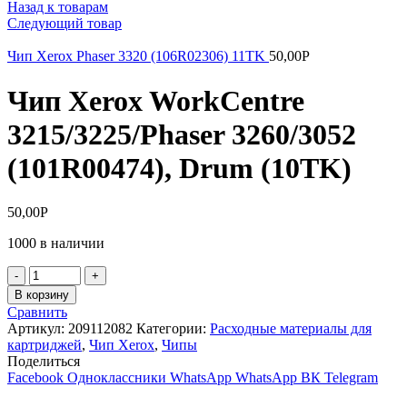
Назад к товарам
Следующий товар
Чип Xerox Phaser 3320 (106R02306) 11TK
50,00
Р
Чип Xerox WorkCentre
3215/3225/Phaser 3260/3052
(101R00474), Drum (10TK)
50,00
Р
1000 в наличии
Количество
товара
В корзину
Чип
Сравнить
Xerox
Артикул:
209112082
Категории:
Расходные материалы для
WorkCentre
картриджей
,
Чип Xerox
,
Чипы
3215/3225/Phaser
Поделиться
3260/3052
Facebook
Одноклассники
WhatsApp
WhatsApp
ВК
Telegram
(101R00474),
Drum