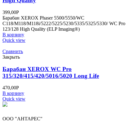
High Quality
399,00
Р
Барабан XEROX Phaser 5500/5550/WC
C118/M118/M118i/5222/5225/5230/5335/5325/5330/ WC Pro
123/128 High Quality (ELP Imaging®)
В корзину
Quick view
Сравнить
Закрыть
Барабан XEROX WC Pro
315/320/415/420/5016/5020 Long Life
470,00
Р
В корзину
Quick view
ООО "АНТАРЕС"