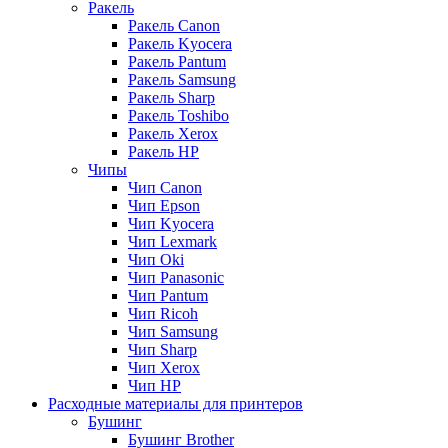
Ракель
Ракель Canon
Ракель Kyocera
Ракель Pantum
Ракель Samsung
Ракель Sharp
Ракель Toshibo
Ракель Xerox
Ракель НР
Чипы
Чип Canon
Чип Epson
Чип Kyocera
Чип Lexmark
Чип Oki
Чип Panasonic
Чип Pantum
Чип Ricoh
Чип Samsung
Чип Sharp
Чип Xerox
Чип НР
Расходные материалы для принтеров
Бушинг
Бушинг Brother