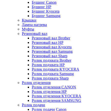
Бушинг Canon
Бушинг HP
Бушинг Kyocera
Бушинг Samsung
Крышки
Лампа нагрева
Муфты
Резиновый вал
Резиновый вал Brother
Резиновый вал HP
Резиновый вал Kyocera
Резиновый вал Samsung
Резиновый вал Sharp
Ролик подхвата Brother
Ролик подхвата HP
Ролик подхвата KYOCERA
Ролик подхвата Samsung
Ролик подхвата Sharp
Ролик отделения
Ролик отделения CANON
Ролик отделения HP
Ролик отделения KYOCERA
Ролик отделения SAMSUNG
Ролик подачи
Ролик подачи Canon