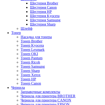
Шестерня Brother
Шестерня Canon
Шестерня HP
Шестерня Kyocera
Шестерня Samsung
Шестерня Sharp
Шлейф
Тонер
Насадка для тонера
Тонер Brother
Тонер Kyocera
Тонер Lexmark
Тонер OKI
Тонер Pantum
Тонер Ricoh
Тонер Samsung
Тонер Sharp
Тонер Xerox
Тонер НР
Тонер Саnon
Чернила
Заправочные комплекты
Чернила для принтера BROTHER
Чернила для принтера CANON
Чернила для принтера EPSON