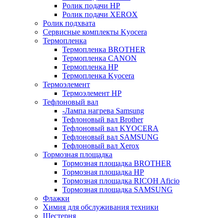
Ролик подачи HP
Ролик подачи XEROX
Ролик подхвата
Сервисные комплекты Kyocera
Термопленка
Термопленка BROTHER
Термопленка CANON
Термопленка HP
Термопленка Kyocera
Термоэлемент
Термоэлемент НР
Тефлоновый вал
-Лампа нагрева Samsung
Тефлоновый вал Brother
Тефлоновый вал KYOCERA
Тефлоновый вал SAMSUNG
Тефлоновый вал Xerox
Тормозная площадка
Тормозная площадка BROTHER
Тормозная площадка HP
Тормозная площадка RICOH Aficio
Тормозная площадка SAMSUNG
Флажки
Химия для обслуживания техники
Шестерня