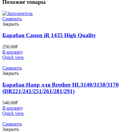
Похожие товары
(10TK)
Сравнить
Закрыть
Барабан Canon iR 1435 High Quality
250,00
Р
В корзину
Quick view
Сравнить
Закрыть
Барабан Hanp для Brother HL3140/3150/3170
(DR221/241/251/261/281/291)
540,00
Р
В корзину
Quick view
Сравнить
Закрыть