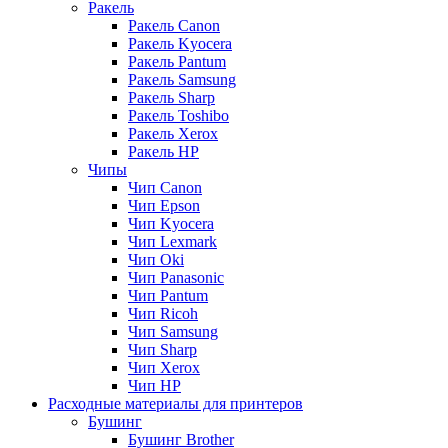
Ракель
Ракель Canon
Ракель Kyocera
Ракель Pantum
Ракель Samsung
Ракель Sharp
Ракель Toshibo
Ракель Xerox
Ракель НР
Чипы
Чип Canon
Чип Epson
Чип Kyocera
Чип Lexmark
Чип Oki
Чип Panasonic
Чип Pantum
Чип Ricoh
Чип Samsung
Чип Sharp
Чип Xerox
Чип НР
Расходные материалы для принтеров
Бушинг
Бушинг Brother