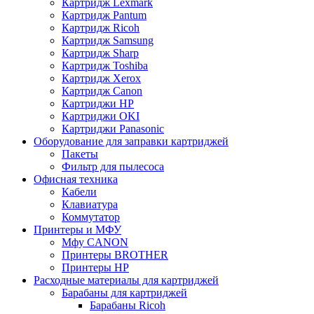
Картридж Lexmark
Картридж Pantum
Картридж Ricoh
Картридж Samsung
Картридж Sharp
Картридж Toshiba
Картридж Xerox
Картридж Сanon
Картриджи HP
Картриджи OKI
Картриджи Panasonic
Оборудование для заправки картриджей
Пакеты
Фильтр для пылесоса
Офисная техника
Кабели
Клавиатура
Коммутатор
Принтеры и МФУ
Мфу CANON
Принтеры BROTHER
Принтеры HP
Расходные материалы для картриджей
Барабаны для картриджей
Барабаны Ricoh