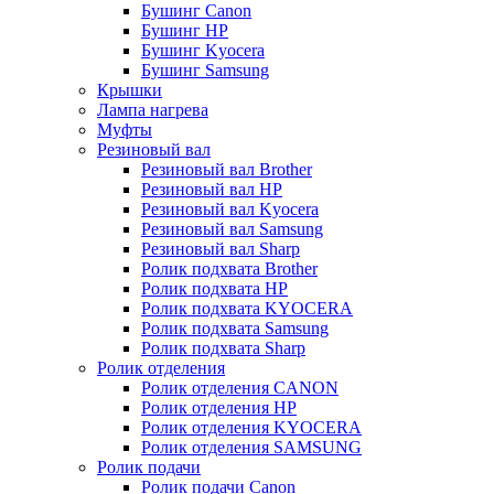
Бушинг Canon
Бушинг HP
Бушинг Kyocera
Бушинг Samsung
Крышки
Лампа нагрева
Муфты
Резиновый вал
Резиновый вал Brother
Резиновый вал HP
Резиновый вал Kyocera
Резиновый вал Samsung
Резиновый вал Sharp
Ролик подхвата Brother
Ролик подхвата HP
Ролик подхвата KYOCERA
Ролик подхвата Samsung
Ролик подхвата Sharp
Ролик отделения
Ролик отделения CANON
Ролик отделения HP
Ролик отделения KYOCERA
Ролик отделения SAMSUNG
Ролик подачи
Ролик подачи Canon