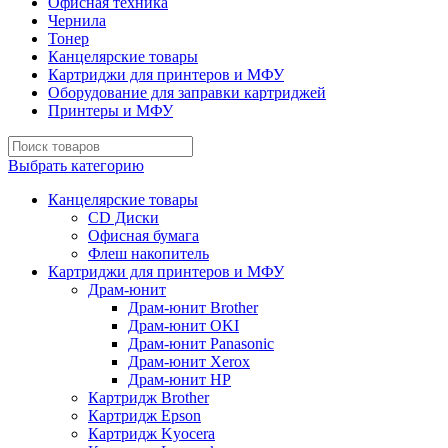
Офисная техника
Чернила
Тонер
Канцелярские товары
Картриджи для принтеров и МФУ
Оборудование для заправки картриджей
Принтеры и МФУ
Выбрать категорию
Канцелярские товары
CD Диски
Офисная бумага
Флеш накопитель
Картриджи для принтеров и МФУ
Драм-юнит
Драм-юнит Brother
Драм-юнит OKI
Драм-юнит Panasonic
Драм-юнит Xerox
Драм-юнит НР
Картридж Brother
Картридж Epson
Картридж Kyocera