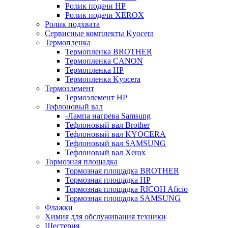
Ролик подачи HP
Ролик подачи XEROX
Ролик подхвата
Сервисные комплекты Kyocera
Термопленка
Термопленка BROTHER
Термопленка CANON
Термопленка HP
Термопленка Kyocera
Термоэлемент
Термоэлемент НР
Тефлоновый вал
-Лампа нагрева Samsung
Тефлоновый вал Brother
Тефлоновый вал KYOCERA
Тефлоновый вал SAMSUNG
Тефлоновый вал Xerox
Тормозная площадка
Тормозная площадка BROTHER
Тормозная площадка HP
Тормозная площадка RICOH Aficio
Тормозная площадка SAMSUNG
Флажки
Химия для обслуживания техники
Шестерня