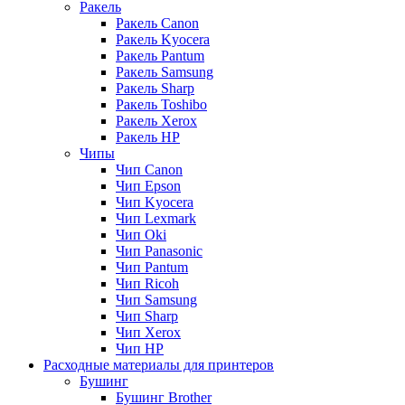
Ракель
Ракель Canon
Ракель Kyocera
Ракель Pantum
Ракель Samsung
Ракель Sharp
Ракель Toshibo
Ракель Xerox
Ракель НР
Чипы
Чип Canon
Чип Epson
Чип Kyocera
Чип Lexmark
Чип Oki
Чип Panasonic
Чип Pantum
Чип Ricoh
Чип Samsung
Чип Sharp
Чип Xerox
Чип НР
Расходные материалы для принтеров
Бушинг
Бушинг Brother