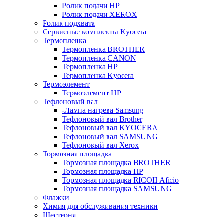
Ролик подачи HP
Ролик подачи XEROX
Ролик подхвата
Сервисные комплекты Kyocera
Термопленка
Термопленка BROTHER
Термопленка CANON
Термопленка HP
Термопленка Kyocera
Термоэлемент
Термоэлемент НР
Тефлоновый вал
-Лампа нагрева Samsung
Тефлоновый вал Brother
Тефлоновый вал KYOCERA
Тефлоновый вал SAMSUNG
Тефлоновый вал Xerox
Тормозная площадка
Тормозная площадка BROTHER
Тормозная площадка HP
Тормозная площадка RICOH Aficio
Тормозная площадка SAMSUNG
Флажки
Химия для обслуживания техники
Шестерня