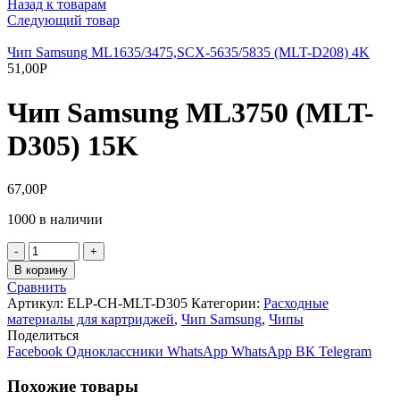
Назад к товарам
Следующий товар
Чип Samsung ML1635/3475,SCX-5635/5835 (MLT-D208) 4K
51,00
Р
Чип Samsung ML3750 (MLT-
D305) 15K
67,00
Р
1000 в наличии
Количество
товара
В корзину
Чип
Сравнить
Samsung
Артикул:
ELP-CH-MLT-D305
Категории:
Расходные
ML3750
материалы для картриджей
,
Чип Samsung
,
Чипы
(MLT-
Поделиться
D305)
Facebook
Одноклассники
WhatsApp
WhatsApp
ВК
Telegram
15K
Похожие товары