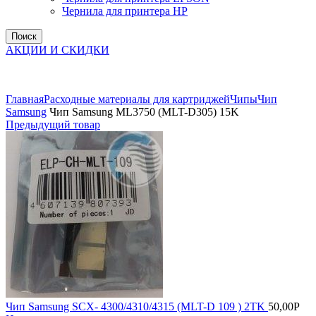
Чернила для принтера HP
Поиск
АКЦИИ И СКИДКИ
Увеличить
Главная
Расходные материалы для картриджей
Чипы
Чип
Samsung
Чип Samsung ML3750 (MLT-D305) 15K
Предыдущий товар
Чип Samsung SCX- 4300/4310/4315 (MLT-D 109 ) 2TK
50,00
Р