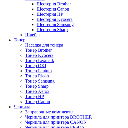
Шестерня Brother
Шестерня Canon
Шестерня HP
Шестерня Kyocera
Шестерня Samsung
Шестерня Sharp
Шлейф
Тонер
Насадка для тонера
Тонер Brother
Тонер Kyocera
Тонер Lexmark
Тонер OKI
Тонер Pantum
Тонер Ricoh
Тонер Samsung
Тонер Sharp
Тонер Xerox
Тонер НР
Тонер Саnon
Чернила
Заправочные комплекты
Чернила для принтера BROTHER
Чернила для принтера CANON
Чернила для принтера EPSON