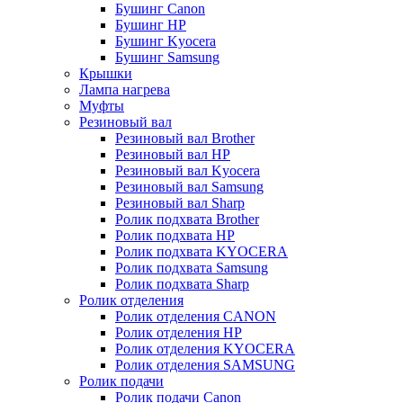
Бушинг Canon
Бушинг HP
Бушинг Kyocera
Бушинг Samsung
Крышки
Лампа нагрева
Муфты
Резиновый вал
Резиновый вал Brother
Резиновый вал HP
Резиновый вал Kyocera
Резиновый вал Samsung
Резиновый вал Sharp
Ролик подхвата Brother
Ролик подхвата HP
Ролик подхвата KYOCERA
Ролик подхвата Samsung
Ролик подхвата Sharp
Ролик отделения
Ролик отделения CANON
Ролик отделения HP
Ролик отделения KYOCERA
Ролик отделения SAMSUNG
Ролик подачи
Ролик подачи Canon