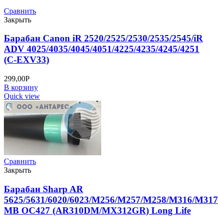
Сравнить
Закрыть
Барабан Canon iR 2520/2525/2530/2535/2545/iR
ADV 4025/4035/4045/4051/4225/4235/4245/4251
(C-EXV33)
299,00
Р
В корзину
Quick view
Сравнить
Закрыть
Барабан Sharp AR
5625/5631/6020/6023/M256/M257/M258/M316/M317
MB OC427 (AR310DM/MX312GR) Long Life