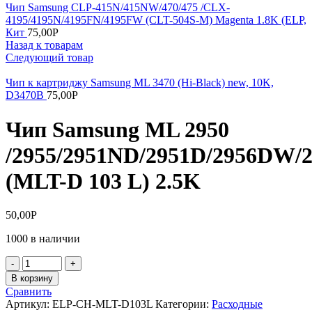
Чип Samsung CLP-415N/415NW/470/475 /CLX-
4195/4195N/4195FN/4195FW (СLT-504S-M) Magenta 1.8K (ELP,
Кит
75,00
Р
Назад к товарам
Следующий товар
Чип к картриджу Samsung ML 3470 (Hi-Black) new, 10K,
D3470B
75,00
Р
Чип Samsung ML 2950
/2955/2951ND/2951D/2956DW/
(MLT-D 103 L) 2.5K
50,00
Р
1000 в наличии
Количество
товара
В корзину
Чип
Сравнить
Samsung
Артикул:
ELP-CH-MLT-D103L
Категории:
Расходные
ML