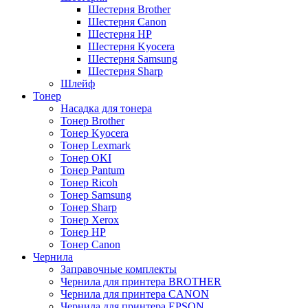
Шестерня Brother
Шестерня Canon
Шестерня HP
Шестерня Kyocera
Шестерня Samsung
Шестерня Sharp
Шлейф
Тонер
Насадка для тонера
Тонер Brother
Тонер Kyocera
Тонер Lexmark
Тонер OKI
Тонер Pantum
Тонер Ricoh
Тонер Samsung
Тонер Sharp
Тонер Xerox
Тонер НР
Тонер Саnon
Чернила
Заправочные комплекты
Чернила для принтера BROTHER
Чернила для принтера CANON
Чернила для принтера EPSON