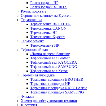
Ролик подачи HP
Ролик подачи XEROX
Ролик подхвата
Сервисные комплекты Kyocera
Термопленка
Термопленка BROTHER
Термопленка CANON
Термопленка HP
Термопленка Kyocera
Термоэлемент
Термоэлемент НР
Тефлоновый вал
-Лампа нагрева Samsung
Тефлоновый вал Brother
Тефлоновый вал KYOCERA
Тефлоновый вал SAMSUNG
Тефлоновый вал Xerox
Тормозная площадка
Тормозная площадка BROTHER
Тормозная площадка HP
Тормозная площадка RICOH Aficio
Тормозная площадка SAMSUNG
Флажки
Химия для обслуживания техники
Шестерня