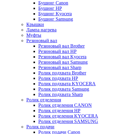
Бушинг Canon
Бушинг HP
Бушинг Kyocera
Бушинг Samsung
Крышки
Лампа нагрева
Муфты
Резиновый вал
Резиновый вал Brother
Резиновый вал HP
Резиновый вал Kyocera
Резиновый вал Samsung
Резиновый вал Sharp
Ролик подхвата Brother
Ролик подхвата HP
Ролик подхвата KYOCERA
Ролик подхвата Samsung
Ролик подхвата Sharp
Ролик отделения
Ролик отделения CANON
Ролик отделения HP
Ролик отделения KYOCERA
Ролик отделения SAMSUNG
Ролик подачи
Ролик подачи Canon