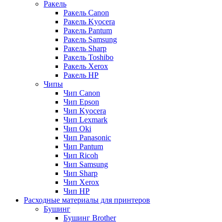
Ракель
Ракель Canon
Ракель Kyocera
Ракель Pantum
Ракель Samsung
Ракель Sharp
Ракель Toshibo
Ракель Xerox
Ракель НР
Чипы
Чип Canon
Чип Epson
Чип Kyocera
Чип Lexmark
Чип Oki
Чип Panasonic
Чип Pantum
Чип Ricoh
Чип Samsung
Чип Sharp
Чип Xerox
Чип НР
Расходные материалы для принтеров
Бушинг
Бушинг Brother