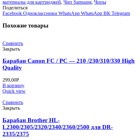
материалы для картриджей
,
Чип Samsung
,
Чипы
2950
Поделиться
/2955/2951ND/2951D/2956DW/2956ND/4729HD/4728HN
Facebook
Одноклассники
WhatsApp
WhatsApp
ВК
Telegram
(MLT-
D
Похожие товары
103
L)
2.5K
Сравнить
Закрыть
Барабан Canon FC / PC — 210 /230/310/330 High
Quality
299,00
Р
В корзину
Quick view
Сравнить
Закрыть
Барабан Brother HL-
L2300/2305/2320/2340/2360/2500 для DR-
2335/2375