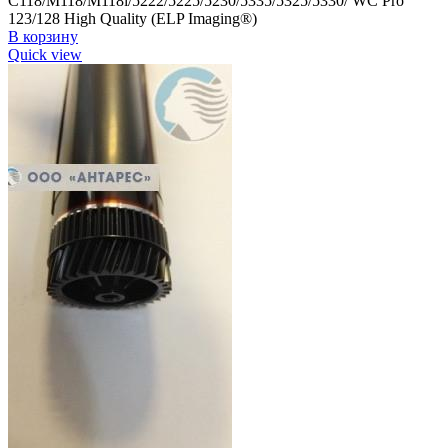
C118/M118/M118i/5222/5225/5230/5335/5325/5330/ WC Pro
123/128 High Quality (ELP Imaging®)
В корзину
Quick view