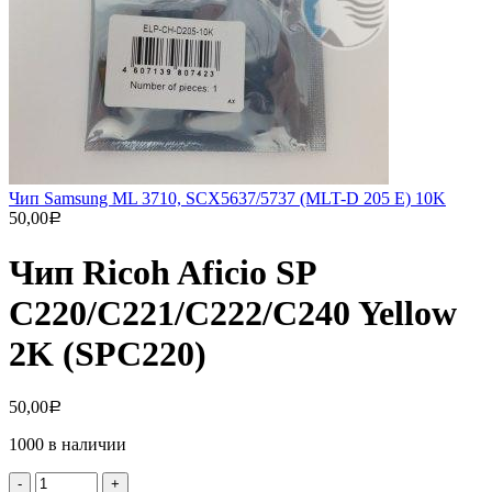
Чип Samsung ML 3710, SCX5637/5737 (MLT-D 205 E) 10K
50,00
Р
Чип Ricoh Aficio SP
C220/C221/C222/C240 Yellow
2K (SPС220)
50,00
Р
1000 в наличии
Количество