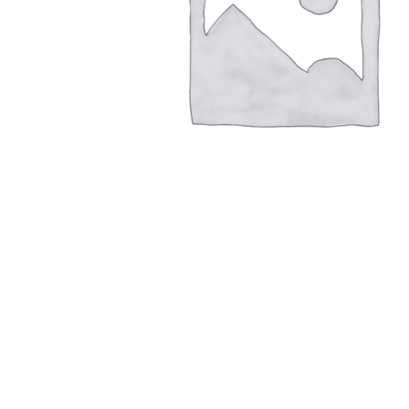
Сравнить
Закрыть
Барабан Canon iR 1435 High Quality
250,00
Р