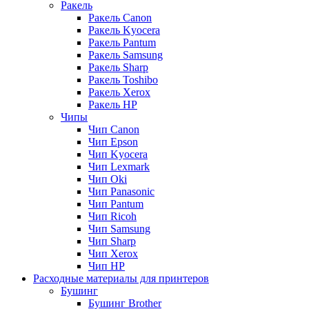
Ракель
Ракель Canon
Ракель Kyocera
Ракель Pantum
Ракель Samsung
Ракель Sharp
Ракель Toshibo
Ракель Xerox
Ракель НР
Чипы
Чип Canon
Чип Epson
Чип Kyocera
Чип Lexmark
Чип Oki
Чип Panasonic
Чип Pantum
Чип Ricoh
Чип Samsung
Чип Sharp
Чип Xerox
Чип НР
Расходные материалы для принтеров
Бушинг
Бушинг Brother