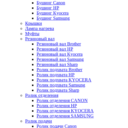
Бушинг Canon
Бушинг HP
Бушинг Kyocera
Бушинг Samsung
Крышки
Лампа нагрева
Муфты
Резиновый вал
Резиновый вал Brother
Резиновый вал HP
Резиновый вал Kyocera
Резиновый вал Samsung
Резиновый вал Sharp
Ролик подхвата Brother
Ролик подхвата HP
Ролик подхвата KYOCERA
Ролик подхвата Samsung
Ролик подхвата Sharp
Ролик отделения
Ролик отделения CANON
Ролик отделения HP
Ролик отделения KYOCERA
Ролик отделения SAMSUNG
Ролик подачи
Ролик подачи Canon