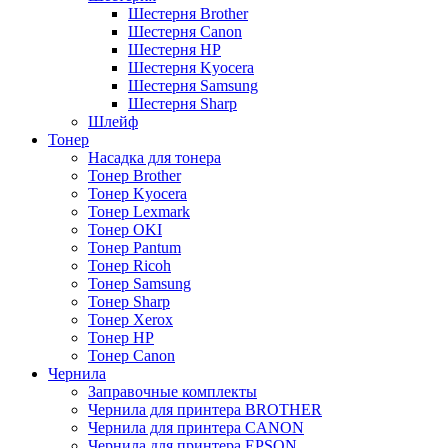
Шестерня Brother
Шестерня Canon
Шестерня HP
Шестерня Kyocera
Шестерня Samsung
Шестерня Sharp
Шлейф
Тонер
Насадка для тонера
Тонер Brother
Тонер Kyocera
Тонер Lexmark
Тонер OKI
Тонер Pantum
Тонер Ricoh
Тонер Samsung
Тонер Sharp
Тонер Xerox
Тонер НР
Тонер Саnon
Чернила
Заправочные комплекты
Чернила для принтера BROTHER
Чернила для принтера CANON
Чернила для принтера EPSON