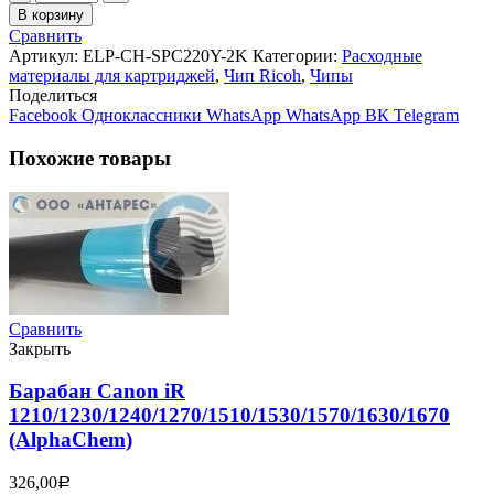
товара
В корзину
Чип
Сравнить
Ricoh
Артикул:
ELP-CH-SPC220Y-2K
Категории:
Расходные
Aficio
материалы для картриджей
,
Чип Ricoh
,
Чипы
SP
Поделиться
C220/C221/C222/C240
Facebook
Одноклассники
WhatsApp
WhatsApp
ВК
Telegram
Yellow
2K
Похожие товары
(SPС220)
Сравнить
Закрыть
Барабан Canon iR
1210/1230/1240/1270/1510/1530/1570/1630/1670
(AlphaChem)
326,00
Р