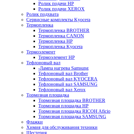
Ролик подачи HP
Ролик подачи XEROX
Ролик подхвата
Сервисные комплекты Kyocera
Термопленка
Термопленка BROTHER
Термопленка CANON
Термопленка HP
Термопленка Kyocera
Термоэлемент
Термоэлемент НР
Тефлоновый вал
-Лампа нагрева Samsung
Тефлоновый вал Brother
Тефлоновый вал KYOCERA
Тефлоновый вал SAMSUNG
Тефлоновый вал Xerox
Тормозная площадка
Тормозная площадка BROTHER
Тормозная площадка HP
Тормозная площадка RICOH Aficio
Тормозная площадка SAMSUNG
Флажки
Химия для обслуживания техники
Шестерня