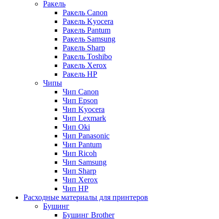
Ракель
Ракель Canon
Ракель Kyocera
Ракель Pantum
Ракель Samsung
Ракель Sharp
Ракель Toshibo
Ракель Xerox
Ракель НР
Чипы
Чип Canon
Чип Epson
Чип Kyocera
Чип Lexmark
Чип Oki
Чип Panasonic
Чип Pantum
Чип Ricoh
Чип Samsung
Чип Sharp
Чип Xerox
Чип НР
Расходные материалы для принтеров
Бушинг
Бушинг Brother