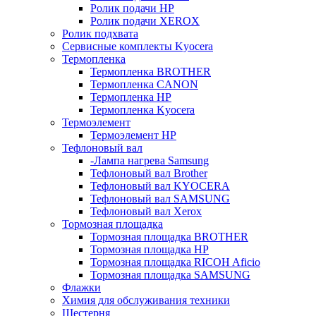
Ролик подачи HP
Ролик подачи XEROX
Ролик подхвата
Сервисные комплекты Kyocera
Термопленка
Термопленка BROTHER
Термопленка CANON
Термопленка HP
Термопленка Kyocera
Термоэлемент
Термоэлемент НР
Тефлоновый вал
-Лампа нагрева Samsung
Тефлоновый вал Brother
Тефлоновый вал KYOCERA
Тефлоновый вал SAMSUNG
Тефлоновый вал Xerox
Тормозная площадка
Тормозная площадка BROTHER
Тормозная площадка HP
Тормозная площадка RICOH Aficio
Тормозная площадка SAMSUNG
Флажки
Химия для обслуживания техники
Шестерня