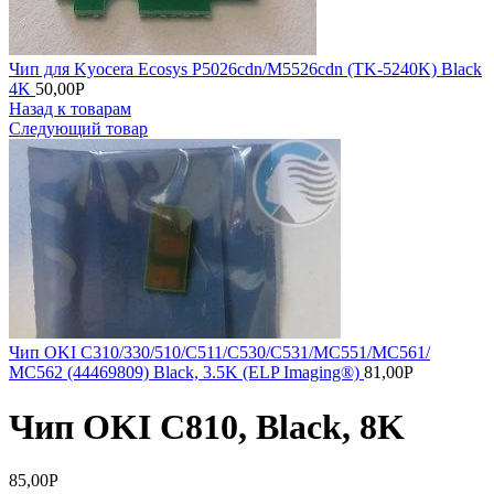
Чип для Kyocera Ecosys P5026cdn/M5526cdn (TK-5240K) Black
4K
50,00
Р
Назад к товарам
Следующий товар
Чип OKI C310/330/510/C511/C530/C531/MC551/MC561/
MC562 (44469809) Black, 3.5K (ELP Imaging®)
81,00
Р
Чип OKI C810, Black, 8K
85,00
Р