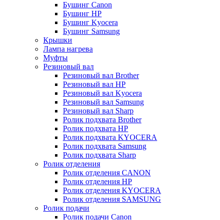
Бушинг Canon
Бушинг HP
Бушинг Kyocera
Бушинг Samsung
Крышки
Лампа нагрева
Муфты
Резиновый вал
Резиновый вал Brother
Резиновый вал HP
Резиновый вал Kyocera
Резиновый вал Samsung
Резиновый вал Sharp
Ролик подхвата Brother
Ролик подхвата HP
Ролик подхвата KYOCERA
Ролик подхвата Samsung
Ролик подхвата Sharp
Ролик отделения
Ролик отделения CANON
Ролик отделения HP
Ролик отделения KYOCERA
Ролик отделения SAMSUNG
Ролик подачи
Ролик подачи Canon