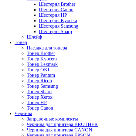
Шестерня Brother
Шестерня Canon
Шестерня HP
Шестерня Kyocera
Шестерня Samsung
Шестерня Sharp
Шлейф
Тонер
Насадка для тонера
Тонер Brother
Тонер Kyocera
Тонер Lexmark
Тонер OKI
Тонер Pantum
Тонер Ricoh
Тонер Samsung
Тонер Sharp
Тонер Xerox
Тонер НР
Тонер Саnon
Чернила
Заправочные комплекты
Чернила для принтера BROTHER
Чернила для принтера CANON
Чернила для принтера EPSON