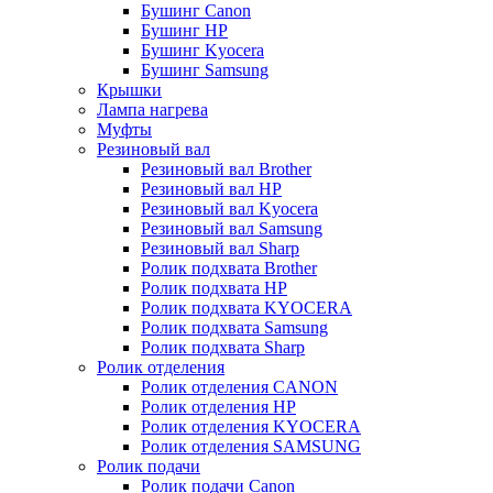
Бушинг Canon
Бушинг HP
Бушинг Kyocera
Бушинг Samsung
Крышки
Лампа нагрева
Муфты
Резиновый вал
Резиновый вал Brother
Резиновый вал HP
Резиновый вал Kyocera
Резиновый вал Samsung
Резиновый вал Sharp
Ролик подхвата Brother
Ролик подхвата HP
Ролик подхвата KYOCERA
Ролик подхвата Samsung
Ролик подхвата Sharp
Ролик отделения
Ролик отделения CANON
Ролик отделения HP
Ролик отделения KYOCERA
Ролик отделения SAMSUNG
Ролик подачи
Ролик подачи Canon