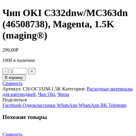
Чип OKI C332dnw/MC363dn
(46508738), Magenta, 1.5K
(maging®)
299,00
Р
1000 в наличии
Количество
товара
В корзину
Чип
Сравнить
OKI
Артикул:
CH-OC332M-1.5K
Категории:
Расходные материалы
C332dnw/MC363dn
для картриджей
,
Чип Oki
,
Чипы
(46508738),
Поделиться
Magenta,
Facebook
Одноклассники
WhatsApp
WhatsApp
ВК
Telegram
1.5K
(maging®)
Похожие товары
Сравнить