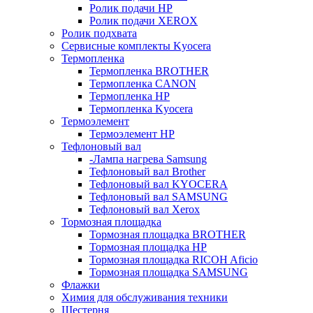
Ролик подачи HP
Ролик подачи XEROX
Ролик подхвата
Сервисные комплекты Kyocera
Термопленка
Термопленка BROTHER
Термопленка CANON
Термопленка HP
Термопленка Kyocera
Термоэлемент
Термоэлемент НР
Тефлоновый вал
-Лампа нагрева Samsung
Тефлоновый вал Brother
Тефлоновый вал KYOCERA
Тефлоновый вал SAMSUNG
Тефлоновый вал Xerox
Тормозная площадка
Тормозная площадка BROTHER
Тормозная площадка HP
Тормозная площадка RICOH Aficio
Тормозная площадка SAMSUNG
Флажки
Химия для обслуживания техники
Шестерня