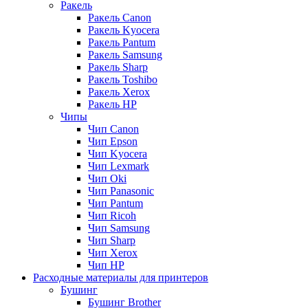
Ракель
Ракель Canon
Ракель Kyocera
Ракель Pantum
Ракель Samsung
Ракель Sharp
Ракель Toshibo
Ракель Xerox
Ракель НР
Чипы
Чип Canon
Чип Epson
Чип Kyocera
Чип Lexmark
Чип Oki
Чип Panasonic
Чип Pantum
Чип Ricoh
Чип Samsung
Чип Sharp
Чип Xerox
Чип НР
Расходные материалы для принтеров
Бушинг
Бушинг Brother