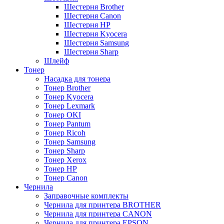
Шестерня Brother
Шестерня Canon
Шестерня HP
Шестерня Kyocera
Шестерня Samsung
Шестерня Sharp
Шлейф
Тонер
Насадка для тонера
Тонер Brother
Тонер Kyocera
Тонер Lexmark
Тонер OKI
Тонер Pantum
Тонер Ricoh
Тонер Samsung
Тонер Sharp
Тонер Xerox
Тонер НР
Тонер Саnon
Чернила
Заправочные комплекты
Чернила для принтера BROTHER
Чернила для принтера CANON
Чернила для принтера EPSON