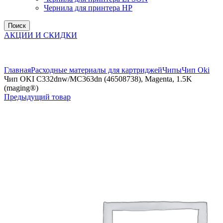
Чернила для принтера HP
Поиск
АКЦИИ И СКИДКИ
Увеличить
Главная
Расходные материалы для картриджей
Чипы
Чип Oki
Чип OKI C332dnw/MC363dn (46508738), Magenta, 1.5K
(maging®)
Предыдущий товар