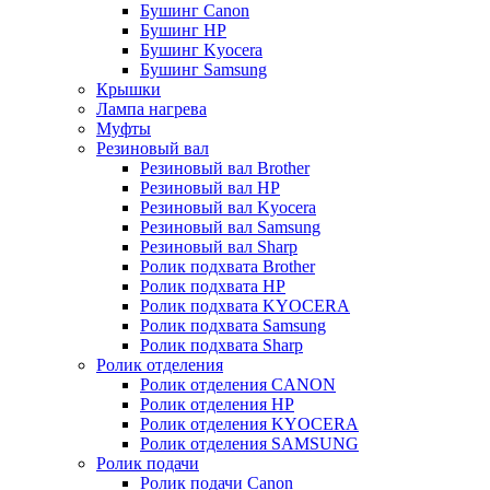
Бушинг Canon
Бушинг HP
Бушинг Kyocera
Бушинг Samsung
Крышки
Лампа нагрева
Муфты
Резиновый вал
Резиновый вал Brother
Резиновый вал HP
Резиновый вал Kyocera
Резиновый вал Samsung
Резиновый вал Sharp
Ролик подхвата Brother
Ролик подхвата HP
Ролик подхвата KYOCERA
Ролик подхвата Samsung
Ролик подхвата Sharp
Ролик отделения
Ролик отделения CANON
Ролик отделения HP
Ролик отделения KYOCERA
Ролик отделения SAMSUNG
Ролик подачи
Ролик подачи Canon