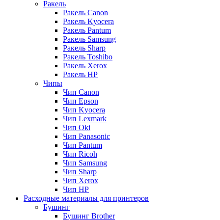
Ракель
Ракель Canon
Ракель Kyocera
Ракель Pantum
Ракель Samsung
Ракель Sharp
Ракель Toshibo
Ракель Xerox
Ракель НР
Чипы
Чип Canon
Чип Epson
Чип Kyocera
Чип Lexmark
Чип Oki
Чип Panasonic
Чип Pantum
Чип Ricoh
Чип Samsung
Чип Sharp
Чип Xerox
Чип НР
Расходные материалы для принтеров
Бушинг
Бушинг Brother