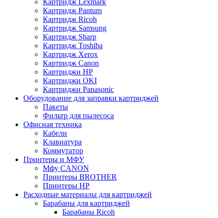
Картридж Lexmark
Картридж Pantum
Картридж Ricoh
Картридж Samsung
Картридж Sharp
Картридж Toshiba
Картридж Xerox
Картридж Сanon
Картриджи HP
Картриджи OKI
Картриджи Panasonic
Оборудование для заправки картриджей
Пакеты
Фильтр для пылесоса
Офисная техника
Кабели
Клавиатура
Коммутатор
Принтеры и МФУ
Мфу CANON
Принтеры BROTHER
Принтеры HP
Расходные материалы для картриджей
Барабаны для картриджей
Барабаны Ricoh