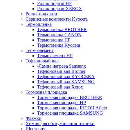
Ролик подачи HP
Ролик подачи XEROX
Ролик подхвата
Сервисные комплекты Kyocera
Термопленка
Термопленка BROTHER
Термопленка CANON
Термопленка HP
Термопленка Kyocera
Термоэлемент
Термоэлемент НР
Тефлоновый вал
-Лампа нагрева Samsung
Тефлоновый вал Brother
Тефлоновый вал KYOCERA
Тефлоновый вал SAMSUNG
Тефлоновый вал Xerox
Тормозная площадка
Тормозная площадка BROTHER
Тормозная площадка HP
Тормозная площадка RICOH Aficio
Тормозная площадка SAMSUNG
Флажки
Химия для обслуживания техники
Шестерня