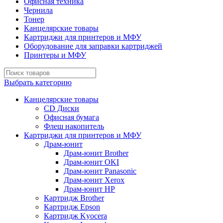
Офисная техника
Чернила
Тонер
Канцелярские товары
Картриджи для принтеров и МФУ
Оборудование для заправки картриджей
Принтеры и МФУ
Выбрать категорию
Канцелярские товары
CD Диски
Офисная бумага
Флеш накопитель
Картриджи для принтеров и МФУ
Драм-юнит
Драм-юнит Brother
Драм-юнит OKI
Драм-юнит Panasonic
Драм-юнит Xerox
Драм-юнит НР
Картридж Brother
Картридж Epson
Картридж Kyocera