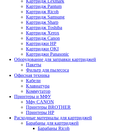
Картридж Lexmark
Картридж Pantum
Картридж Ricoh
Картридж Samsung
Картридж Sharp
Картридж Toshiba
Картридж Xerox
Картридж Сanon
Картриджи HP
Картриджи OKI
Картриджи Panasonic
Оборудование для заправки картриджей
Пакеты
Фильтр для пылесоса
Офисная техника
Кабели
Клавиатура
Коммутатор
Принтеры и МФУ
Мфу CANON
Принтеры BROTHER
Принтеры HP
Расходные материалы для картриджей
Барабаны для картриджей
Барабаны Ricoh