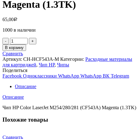
Magenta (1.3TK)
65,00
Р
1000 в наличии
Количество
товара
В корзину
Чип
Сравнить
HP
Артикул:
CH-HCF543A-M
Категории:
Расходные материалы
Color
для картриджей
,
Чип НР
,
Чипы
LaserJet
Поделиться
M254/280/281
Facebook
Одноклассники
WhatsApp
WhatsApp
ВК
Telegram
(CF543A)
Magenta
Описание
(1.3TK)
Описание
Чип HP Color LaserJet M254/280/281 (CF543A) Magenta (1.3TK)
Похожие товары
Сравнить