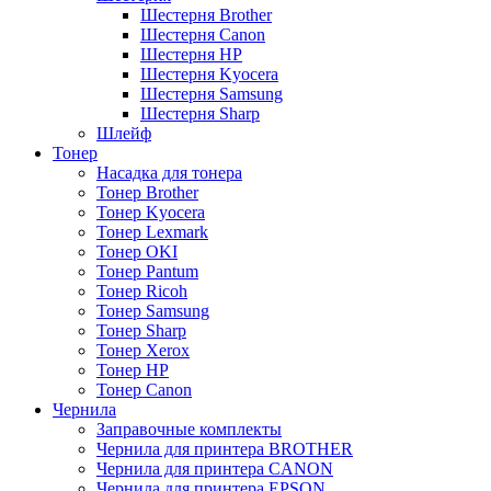
Шестерня Brother
Шестерня Canon
Шестерня HP
Шестерня Kyocera
Шестерня Samsung
Шестерня Sharp
Шлейф
Тонер
Насадка для тонера
Тонер Brother
Тонер Kyocera
Тонер Lexmark
Тонер OKI
Тонер Pantum
Тонер Ricoh
Тонер Samsung
Тонер Sharp
Тонер Xerox
Тонер НР
Тонер Саnon
Чернила
Заправочные комплекты
Чернила для принтера BROTHER
Чернила для принтера CANON
Чернила для принтера EPSON