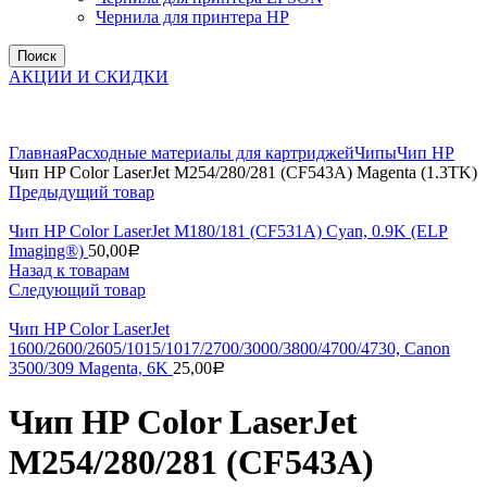
Чернила для принтера HP
Поиск
АКЦИИ И СКИДКИ
Увеличить
Главная
Расходные материалы для картриджей
Чипы
Чип НР
Чип HP Color LaserJet M254/280/281 (CF543A) Magenta (1.3TK)
Предыдущий товар
Чип HP Color LaserJet M180/181 (CF531A) Cyan, 0.9K (ELP
Imaging®)
50,00
Р
Назад к товарам
Следующий товар
Чип HP Color LaserJet
1600/2600/2605/1015/1017/2700/3000/3800/4700/4730, Canon
3500/309 Magenta, 6K
25,00
Р
Чип HP Color LaserJet
M254/280/281 (CF543A)