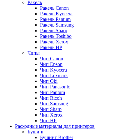
Ракель
Ракель Canon
Ракель Kyocera
Ракель Pantum
Ракель Samsung
Ракель Sharp
Ракель Toshibo
Ракель Xerox
Ракель НР
Чипы
Чип Canon
Чип Epson
Чип Kyocera
Чип Lexmark
Чип Oki
Чип Panasonic
Чип Pantum
Чип Ricoh
Чип Samsung
Чип Sharp
Чип Xerox
Чип НР
Расходные материалы для принтеров
Бушинг
Бушинг Brother