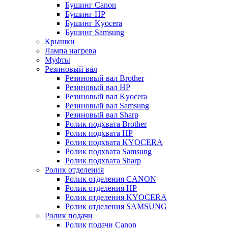
Бушинг Canon
Бушинг HP
Бушинг Kyocera
Бушинг Samsung
Крышки
Лампа нагрева
Муфты
Резиновый вал
Резиновый вал Brother
Резиновый вал HP
Резиновый вал Kyocera
Резиновый вал Samsung
Резиновый вал Sharp
Ролик подхвата Brother
Ролик подхвата HP
Ролик подхвата KYOCERA
Ролик подхвата Samsung
Ролик подхвата Sharp
Ролик отделения
Ролик отделения CANON
Ролик отделения HP
Ролик отделения KYOCERA
Ролик отделения SAMSUNG
Ролик подачи
Ролик подачи Canon