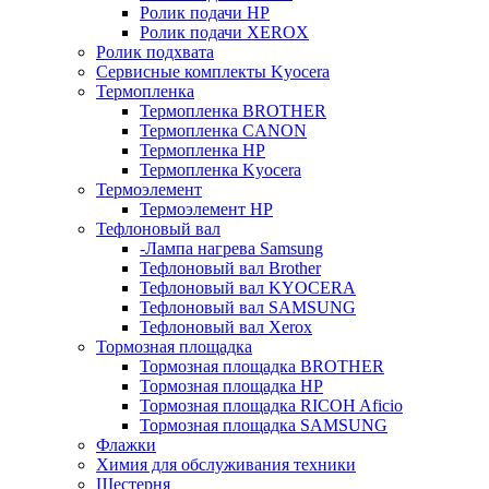
Ролик подачи HP
Ролик подачи XEROX
Ролик подхвата
Сервисные комплекты Kyocera
Термопленка
Термопленка BROTHER
Термопленка CANON
Термопленка HP
Термопленка Kyocera
Термоэлемент
Термоэлемент НР
Тефлоновый вал
-Лампа нагрева Samsung
Тефлоновый вал Brother
Тефлоновый вал KYOCERA
Тефлоновый вал SAMSUNG
Тефлоновый вал Xerox
Тормозная площадка
Тормозная площадка BROTHER
Тормозная площадка HP
Тормозная площадка RICOH Aficio
Тормозная площадка SAMSUNG
Флажки
Химия для обслуживания техники
Шестерня