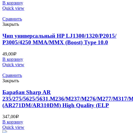
В корзину
Quick view
Сравнить
Закрыть
Чип универсальный HP LJ1300/1320/P2015/
P3005/4250 MMA/MMX (Boost) Type 10.0
49,00
Р
В корзину
Quick view
Сравнить
Закрыть
Барабан Sharp AR
235/275/5625/5631,M236/M237/M276/M277/M317/
(AR271DM/AR310DM) High Quality (ELP
347,00
Р
В корзину
Quick view