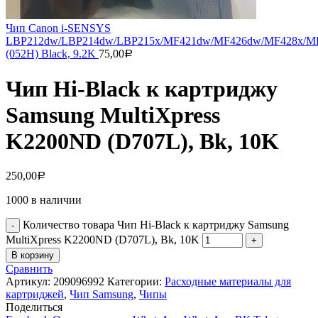
Чип Canon i-SENSYS
LBP212dw/LBP214dw/LBP215x/MF421dw/MF426dw/MF428x/M
(052H) Black, 9.2K
75,00
Р
Чип Hi-Black к картриджу
Samsung MultiXpress
K2200ND (D707L), Bk, 10K
250,00
Р
1000 в наличии
Количество товара Чип Hi-Black к картриджу Samsung
MultiXpress K2200ND (D707L), Bk, 10K
В корзину
Сравнить
Артикул:
209096992
Категории:
Расходные материалы для
картриджей
,
Чип Samsung
,
Чипы
Поделиться