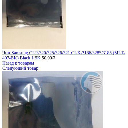
Чип Samsung CLP-320/325/326/321,CLX-3186/3285/3185 (MLT-
407-BK) Black 1.5K
50,00
Р
Назад к товарам
Следующий товар