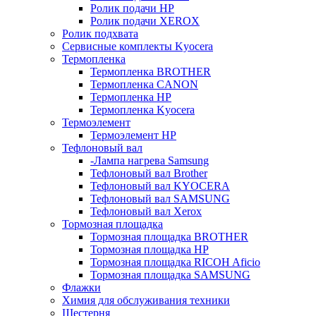
Ролик подачи HP
Ролик подачи XEROX
Ролик подхвата
Сервисные комплекты Kyocera
Термопленка
Термопленка BROTHER
Термопленка CANON
Термопленка HP
Термопленка Kyocera
Термоэлемент
Термоэлемент НР
Тефлоновый вал
-Лампа нагрева Samsung
Тефлоновый вал Brother
Тефлоновый вал KYOCERA
Тефлоновый вал SAMSUNG
Тефлоновый вал Xerox
Тормозная площадка
Тормозная площадка BROTHER
Тормозная площадка HP
Тормозная площадка RICOH Aficio
Тормозная площадка SAMSUNG
Флажки
Химия для обслуживания техники
Шестерня