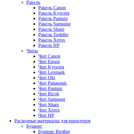
Ракель
Ракель Canon
Ракель Kyocera
Ракель Pantum
Ракель Samsung
Ракель Sharp
Ракель Toshibo
Ракель Xerox
Ракель НР
Чипы
Чип Canon
Чип Epson
Чип Kyocera
Чип Lexmark
Чип Oki
Чип Panasonic
Чип Pantum
Чип Ricoh
Чип Samsung
Чип Sharp
Чип Xerox
Чип НР
Расходные материалы для принтеров
Бушинг
Бушинг Brother