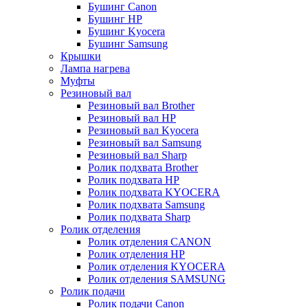
Бушинг Canon
Бушинг HP
Бушинг Kyocera
Бушинг Samsung
Крышки
Лампа нагрева
Муфты
Резиновый вал
Резиновый вал Brother
Резиновый вал HP
Резиновый вал Kyocera
Резиновый вал Samsung
Резиновый вал Sharp
Ролик подхвата Brother
Ролик подхвата HP
Ролик подхвата KYOCERA
Ролик подхвата Samsung
Ролик подхвата Sharp
Ролик отделения
Ролик отделения CANON
Ролик отделения HP
Ролик отделения KYOCERA
Ролик отделения SAMSUNG
Ролик подачи
Ролик подачи Canon