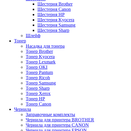
Шестерня Brother
Шестерня Canon
Шестерня HP
Шестерня Kyocera
Шестерня Samsung
Шестерня Sharp
Шлейф
Тонер
Насадка для тонера
Тонер Brother
Тонер Kyocera
Тонер Lexmark
Тонер OKI
Тонер Pantum
Тонер Ricoh
Тонер Samsung
Тонер Sharp
Тонер Xerox
Тонер НР
Тонер Саnon
Чернила
Заправочные комплекты
Чернила для принтера BROTHER
Чернила для принтера CANON
Чернила для принтера EPSON