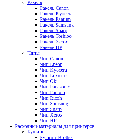
Ракель
Ракель Canon
Ракель Kyocera
Ракель Pantum
Ракель Samsung
Ракель Sharp
Ракель Toshibo
Ракель Xerox
Ракель НР
Чипы
Чип Canon
Чип Epson
Чип Kyocera
Чип Lexmark
Чип Oki
Чип Panasonic
Чип Pantum
Чип Ricoh
Чип Samsung
Чип Sharp
Чип Xerox
Чип НР
Расходные материалы для принтеров
Бушинг
Бушинг Brother