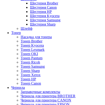
Шестерня Brother
Шестерня Canon
Шестерня HP
Шестерня Kyocera
Шестерня Samsung
Шестерня Sharp
Шлейф
Тонер
Насадка для тонера
Тонер Brother
Тонер Kyocera
Тонер Lexmark
Тонер OKI
Тонер Pantum
Тонер Ricoh
Тонер Samsung
Тонер Sharp
Тонер Xerox
Тонер НР
Тонер Саnon
Чернила
Заправочные комплекты
Чернила для принтера BROTHER
Чернила для принтера CANON
Чернила для принтера EPSON