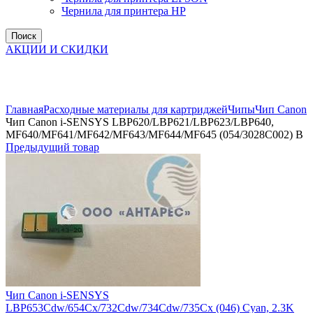
Чернила для принтера HP
Поиск
АКЦИИ И СКИДКИ
Увеличить
Главная
Расходные материалы для картриджей
Чипы
Чип Canon
Чип Canon i-SENSYS LBP620/LBP621/LBP623/LBP640,
MF640/MF641/MF642/MF643/MF644/MF645 (054/3028C002) B
Предыдущий товар
Чип Canon i-SENSYS
LBP653Cdw/654Cx/732Cdw/734Cdw/735Cx (046) Cyan, 2.3K