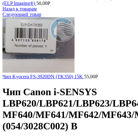
(ELP Imaging®)
50,00
Р
Назад к товарам
Следующий товар
Чип Kyocera FS-3920DN (TK350) 15K
55,00
Р
Чип Canon i-SENSYS
LBP620/LBP621/LBP623/LBP6
MF640/MF641/MF642/MF643/
(054/3028C002) B