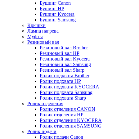
Бушинг Canon
Бушинг HP
Бушинг Kyocera
Бушинг Samsung
Крышки
Лампа нагрева
Муфты
Резиновый вал
Резиновый вал Brother
Резиновый вал HP
Резиновый вал Kyocera
Резиновый вал Samsung
Резиновый вал Sharp
Ролик подхвата Brother
Ролик подхвата HP
Ролик подхвата KYOCERA
Ролик подхвата Samsung
Ролик подхвата Sharp
Ролик отделения
Ролик отделения CANON
Ролик отделения HP
Ролик отделения KYOCERA
Ролик отделения SAMSUNG
Ролик подачи
Ролик подачи Canon