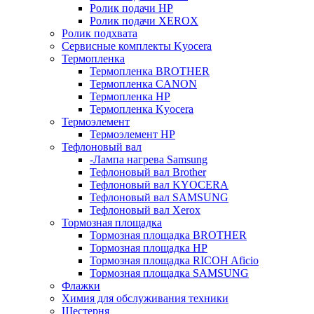
Ролик подачи HP
Ролик подачи XEROX
Ролик подхвата
Сервисные комплекты Kyocera
Термопленка
Термопленка BROTHER
Термопленка CANON
Термопленка HP
Термопленка Kyocera
Термоэлемент
Термоэлемент НР
Тефлоновый вал
-Лампа нагрева Samsung
Тефлоновый вал Brother
Тефлоновый вал KYOCERA
Тефлоновый вал SAMSUNG
Тефлоновый вал Xerox
Тормозная площадка
Тормозная площадка BROTHER
Тормозная площадка HP
Тормозная площадка RICOH Aficio
Тормозная площадка SAMSUNG
Флажки
Химия для обслуживания техники
Шестерня