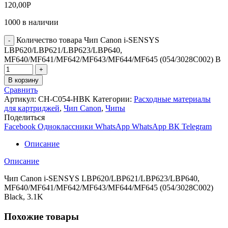
120,00
Р
1000 в наличии
Количество товара Чип Canon i-SENSYS
LBP620/LBP621/LBP623/LBP640,
MF640/MF641/MF642/MF643/MF644/MF645 (054/3028C002) B
В корзину
Сравнить
Артикул:
CH-C054-HBK
Категории:
Расходные материалы
для картриджей
,
Чип Canon
,
Чипы
Поделиться
Facebook
Одноклассники
WhatsApp
WhatsApp
ВК
Telegram
Описание
Описание
Чип Canon i-SENSYS LBP620/LBP621/LBP623/LBP640,
MF640/MF641/MF642/MF643/MF644/MF645 (054/3028C002)
Black, 3.1K
Похожие товары