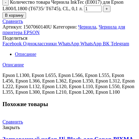
Количество товара Чернила InkTec (E0017) для Epson
L800/L1800 (T6735/ T6745), CL, 0,1 л.
В корзину
Сравнить
Артикул:
1507060140U
Категории:
Чернила
,
Чернила для
принтера EPSON
Поделиться
Facebook
Одноклассники
WhatsApp
WhatsApp
ВК
Telegram
Описание
Описание
Epson L1300, Epson L655, Epson L566, Epson L555, Epson
L456, Epson L366, Epson L362, Epson L350, Epson L312, Epson
L222, Epson L132, Epson L120, Epson L110, Epson L550, Epson
L355, Epson L300, Epson L210, Epson L200, Epson L100
Похожие товары
Сравнить
Закрыть