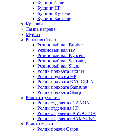
Бушинг Canon
Бушинг HP
Бушинг Kyocera
Бушинг Samsung
Крышки
Лампа нагрева
Муфты
Резиновый вал
Резиновый вал Brother
Резиновый вал HP
Резиновый вал Kyocera
Резиновый вал Samsung
Резиновый вал Sharp
Ролик подхвата Brother
Ролик подхвата HP
Ролик подхвата KYOCERA
Ролик подхвата Samsung
Ролик подхвата Sharp
Ролик отделения
Ролик отделения CANON
Ролик отделения HP
Ролик отделения KYOCERA
Ролик отделения SAMSUNG
Ролик подачи
Ролик подачи Canon