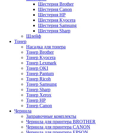
Шестерня Brother
Шестерня Canon
Шестерня HP
Шестерня Kyocera
Шестерня Samsung
Шестерня Sharp
Шлейф
Тонер
Насадка для тонера
Тонер Brother
Тонер Kyocera
Тонер Lexmark
Тонер OKI
Тонер Pantum
Тонер Ricoh
Тонер Samsung
Тонер Sharp
Тонер Xerox
Тонер НР
Тонер Саnon
Чернила
Заправочные комплекты
Чернила для принтера BROTHER
Чернила для принтера CANON
Чернила для принтера EPSON