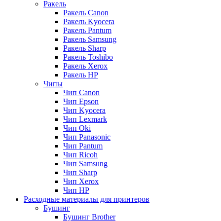
Ракель
Ракель Canon
Ракель Kyocera
Ракель Pantum
Ракель Samsung
Ракель Sharp
Ракель Toshibo
Ракель Xerox
Ракель НР
Чипы
Чип Canon
Чип Epson
Чип Kyocera
Чип Lexmark
Чип Oki
Чип Panasonic
Чип Pantum
Чип Ricoh
Чип Samsung
Чип Sharp
Чип Xerox
Чип НР
Расходные материалы для принтеров
Бушинг
Бушинг Brother