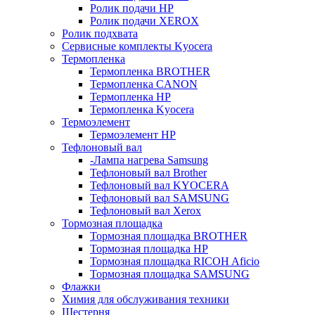
Ролик подачи HP
Ролик подачи XEROX
Ролик подхвата
Сервисные комплекты Kyocera
Термопленка
Термопленка BROTHER
Термопленка CANON
Термопленка HP
Термопленка Kyocera
Термоэлемент
Термоэлемент НР
Тефлоновый вал
-Лампа нагрева Samsung
Тефлоновый вал Brother
Тефлоновый вал KYOCERA
Тефлоновый вал SAMSUNG
Тефлоновый вал Xerox
Тормозная площадка
Тормозная площадка BROTHER
Тормозная площадка HP
Тормозная площадка RICOH Aficio
Тормозная площадка SAMSUNG
Флажки
Химия для обслуживания техники
Шестерня