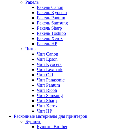
Ракель
Ракель Canon
Ракель Kyocera
Ракель Pantum
Ракель Samsung
Ракель Sharp
Ракель Toshibo
Ракель Xerox
Ракель НР
Чипы
Чип Canon
Чип Epson
Чип Kyocera
Чип Lexmark
Чип Oki
Чип Panasonic
Чип Pantum
Чип Ricoh
Чип Samsung
Чип Sharp
Чип Xerox
Чип НР
Расходные материалы для принтеров
Бушинг
Бушинг Brother