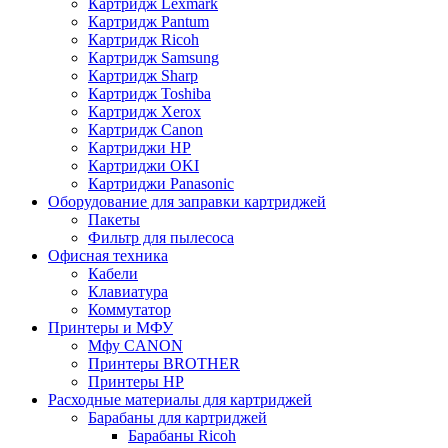
Картридж Lexmark
Картридж Pantum
Картридж Ricoh
Картридж Samsung
Картридж Sharp
Картридж Toshiba
Картридж Xerox
Картридж Сanon
Картриджи HP
Картриджи OKI
Картриджи Panasonic
Оборудование для заправки картриджей
Пакеты
Фильтр для пылесоса
Офисная техника
Кабели
Клавиатура
Коммутатор
Принтеры и МФУ
Мфу CANON
Принтеры BROTHER
Принтеры HP
Расходные материалы для картриджей
Барабаны для картриджей
Барабаны Ricoh