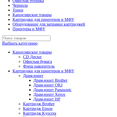
Офисная техника
Чернила
Тонер
Канцелярские товары
Картриджи для принтеров и МФУ
Оборудование для заправки картриджей
Принтеры и МФУ
Выбрать категорию
Канцелярские товары
CD Диски
Офисная бумага
Флеш накопитель
Картриджи для принтеров и МФУ
Драм-юнит
Драм-юнит Brother
Драм-юнит OKI
Драм-юнит Panasonic
Драм-юнит Xerox
Драм-юнит НР
Картридж Brother
Картридж Epson
Картридж Kyocera