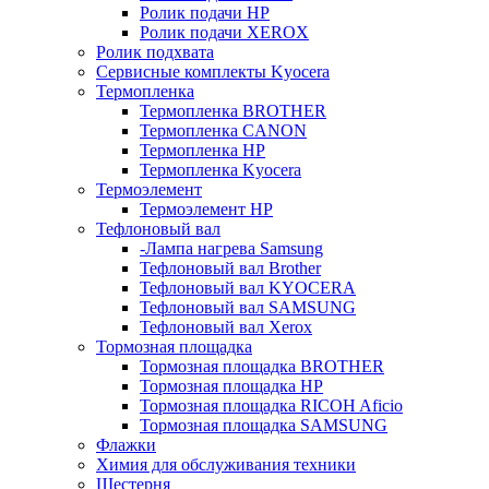
Ролик подачи HP
Ролик подачи XEROX
Ролик подхвата
Сервисные комплекты Kyocera
Термопленка
Термопленка BROTHER
Термопленка CANON
Термопленка HP
Термопленка Kyocera
Термоэлемент
Термоэлемент НР
Тефлоновый вал
-Лампа нагрева Samsung
Тефлоновый вал Brother
Тефлоновый вал KYOCERA
Тефлоновый вал SAMSUNG
Тефлоновый вал Xerox
Тормозная площадка
Тормозная площадка BROTHER
Тормозная площадка HP
Тормозная площадка RICOH Aficio
Тормозная площадка SAMSUNG
Флажки
Химия для обслуживания техники
Шестерня