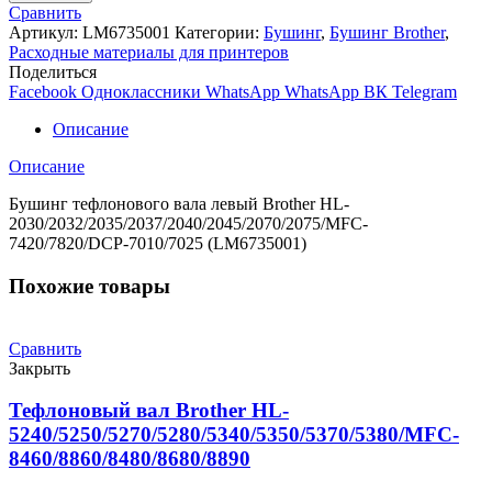
Бушинг
Сравнить
тефлонового
Артикул:
LM6735001
Категории:
Бушинг
,
Бушинг Brother
,
вала
Расходные материалы для принтеров
левый
Поделиться
Brother
Facebook
Одноклассники
WhatsApp
WhatsApp
ВК
Telegram
HL-
2030/2032/2035/2040/2045/2070/2075/MFC7420/7820
Описание
(LM6735001)
Описание
Бушинг тефлонового вала левый Brother HL-
2030/2032/2035/2037/2040/2045/2070/2075/MFC-
7420/7820/DCP-7010/7025 (LM6735001)
Похожие товары
Сравнить
Закрыть
Тефлоновый вал Brother HL-
5240/5250/5270/5280/5340/5350/5370/5380/MFC-
8460/8860/8480/8680/8890