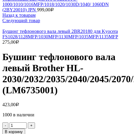
1000/1010/1016MFP/1018/1020/1030D/1040/ 1060DN
(2BY20010) JPN
999,00
Р
Назад к товарам
Следующий товар
Бушинг тефлонового вала левый 2BR20180 для Kyocera
FS1028/1128MFP/1030MFP/1130MFP/1035MFP/1135MFP
275,00
Р
Бушинг тефлонового вала
левый Brother HL-
2030/2032/2035/2040/2045/207
(LM6735001)
423,00
Р
1000 в наличии
Количество
товара
В корзину