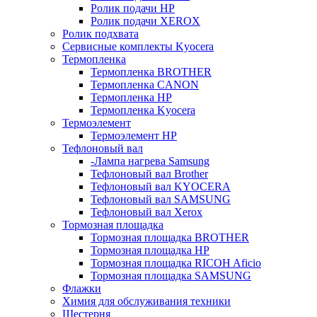
Ролик подачи HP
Ролик подачи XEROX
Ролик подхвата
Сервисные комплекты Kyocera
Термопленка
Термопленка BROTHER
Термопленка CANON
Термопленка HP
Термопленка Kyocera
Термоэлемент
Термоэлемент НР
Тефлоновый вал
-Лампа нагрева Samsung
Тефлоновый вал Brother
Тефлоновый вал KYOCERA
Тефлоновый вал SAMSUNG
Тефлоновый вал Xerox
Тормозная площадка
Тормозная площадка BROTHER
Тормозная площадка HP
Тормозная площадка RICOH Aficio
Тормозная площадка SAMSUNG
Флажки
Химия для обслуживания техники
Шестерня