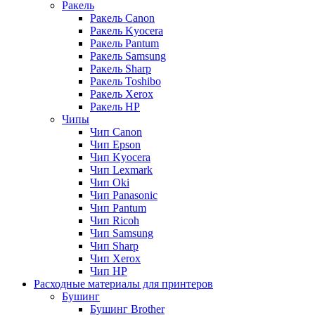
Ракель
Ракель Canon
Ракель Kyocera
Ракель Pantum
Ракель Samsung
Ракель Sharp
Ракель Toshibo
Ракель Xerox
Ракель НР
Чипы
Чип Canon
Чип Epson
Чип Kyocera
Чип Lexmark
Чип Oki
Чип Panasonic
Чип Pantum
Чип Ricoh
Чип Samsung
Чип Sharp
Чип Xerox
Чип НР
Расходные материалы для принтеров
Бушинг
Бушинг Brother