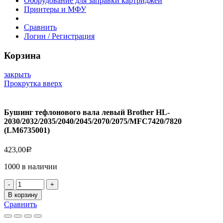
Оборудование для заправки картриджей
Принтеры и МФУ
Сравнить
Логин / Регистрация
Корзина
закрыть
Прокрутка вверх
Бушинг тефлонового вала левый Brother HL-
2030/2032/2035/2040/2045/2070/2075/MFC7420/7820
(LM6735001)
423,00
Р
1000 в наличии
Количество
товара
В корзину
Бушинг
Сравнить
тефлонового
вала