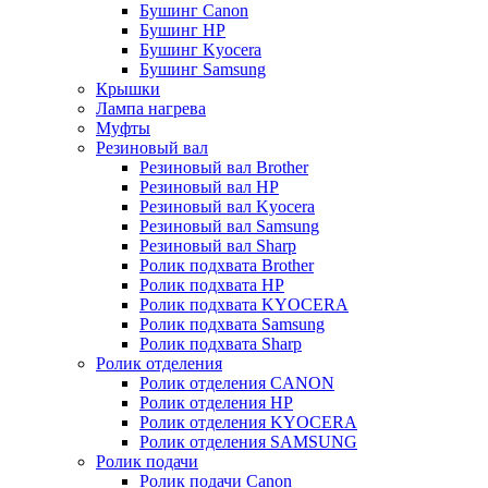
Бушинг Canon
Бушинг HP
Бушинг Kyocera
Бушинг Samsung
Крышки
Лампа нагрева
Муфты
Резиновый вал
Резиновый вал Brother
Резиновый вал HP
Резиновый вал Kyocera
Резиновый вал Samsung
Резиновый вал Sharp
Ролик подхвата Brother
Ролик подхвата HP
Ролик подхвата KYOCERA
Ролик подхвата Samsung
Ролик подхвата Sharp
Ролик отделения
Ролик отделения CANON
Ролик отделения HP
Ролик отделения KYOCERA
Ролик отделения SAMSUNG
Ролик подачи
Ролик подачи Canon