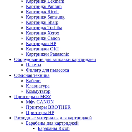
Картридж Lexmark
Картридж Pantum
Картридж Ricoh
Картридж Samsung
Картридж Sharp
Картридж Toshiba
Картридж Xerox
Картридж Сanon
Картриджи HP
Картриджи OKI
Картриджи Panasonic
Оборудование для заправки картриджей
Пакеты
Фильтр для пылесоса
Офисная техника
Кабели
Клавиатура
Коммутатор
Принтеры и МФУ
Мфу CANON
Принтеры BROTHER
Принтеры HP
Расходные материалы для картриджей
Барабаны для картриджей
Барабаны Ricoh