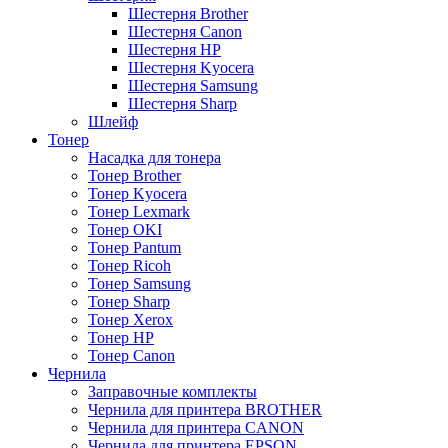
Шестерня Brother
Шестерня Canon
Шестерня HP
Шестерня Kyocera
Шестерня Samsung
Шестерня Sharp
Шлейф
Тонер
Насадка для тонера
Тонер Brother
Тонер Kyocera
Тонер Lexmark
Тонер OKI
Тонер Pantum
Тонер Ricoh
Тонер Samsung
Тонер Sharp
Тонер Xerox
Тонер НР
Тонер Саnon
Чернила
Заправочные комплекты
Чернила для принтера BROTHER
Чернила для принтера CANON
Чернила для принтера EPSON