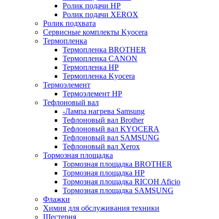
Ролик подачи HP
Ролик подачи XEROX
Ролик подхвата
Сервисные комплекты Kyocera
Термопленка
Термопленка BROTHER
Термопленка CANON
Термопленка HP
Термопленка Kyocera
Термоэлемент
Термоэлемент НР
Тефлоновый вал
-Лампа нагрева Samsung
Тефлоновый вал Brother
Тефлоновый вал KYOCERA
Тефлоновый вал SAMSUNG
Тефлоновый вал Xerox
Тормозная площадка
Тормозная площадка BROTHER
Тормозная площадка HP
Тормозная площадка RICOH Aficio
Тормозная площадка SAMSUNG
Флажки
Химия для обслуживания техники
Шестерня