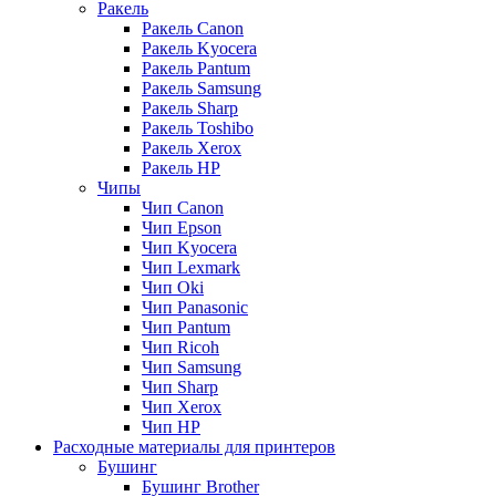
Ракель
Ракель Canon
Ракель Kyocera
Ракель Pantum
Ракель Samsung
Ракель Sharp
Ракель Toshibo
Ракель Xerox
Ракель НР
Чипы
Чип Canon
Чип Epson
Чип Kyocera
Чип Lexmark
Чип Oki
Чип Panasonic
Чип Pantum
Чип Ricoh
Чип Samsung
Чип Sharp
Чип Xerox
Чип НР
Расходные материалы для принтеров
Бушинг
Бушинг Brother