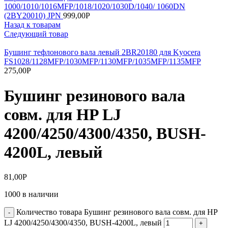
1000/1010/1016MFP/1018/1020/1030D/1040/ 1060DN
(2BY20010) JPN
999,00
Р
Назад к товарам
Следующий товар
Бушинг тефлонового вала левый 2BR20180 для Kyocera
FS1028/1128MFP/1030MFP/1130MFP/1035MFP/1135MFP
275,00
Р
Бушинг резинового вала
совм. для HP LJ
4200/4250/4300/4350, BUSH-
4200L, левый
81,00
Р
1000 в наличии
Количество товара Бушинг резинового вала совм. для HP
LJ 4200/4250/4300/4350, BUSH-4200L, левый