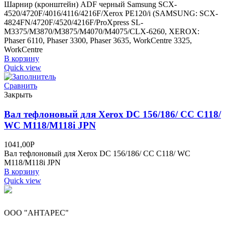
Шарнир (кронштейн) ADF черный Samsung SCX-
4520/4720F/4016/4116/4216F/Xerox PE120/i (SAMSUNG: SCX-
4824FN/4720F/4520/4216F/ProXpress SL-
M3375/M3870/M3875/M4070/M4075/CLX-6260, XEROX:
Phaser 6110, Phaser 3300, Phaser 3635, WorkCentre 3325,
WorkCentre
В корзину
Quick view
Сравнить
Закрыть
Вал тефлоновый для Xerox DC 156/186/ CC C118/
WC M118/M118i JPN
1041,00
Р
Вал тефлоновый для Xerox DC 156/186/ CC C118/ WC
M118/M118i JPN
В корзину
Quick view
ООО "АНТАРЕС"