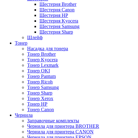
Шестерня Brother
Шестерня Canon
Шестерня HP
Шестерня Kyocera
Шестерня Samsung
Шестерня Sharp
Шлейф
Тонер
Насадка для тонера
Тонер Brother
Тонер Kyocera
Тонер Lexmark
Тонер OKI
Тонер Pantum
Тонер Ricoh
Тонер Samsung
Тонер Sharp
Тонер Xerox
Тонер НР
Тонер Саnon
Чернила
Заправочные комплекты
Чернила для принтера BROTHER
Чернила для принтера CANON
Чернила для принтера EPSON