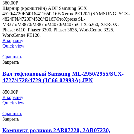
360,00
Р
Шарнир (кронштейн) ADF Samsung SCX-
4520/4720F/4016/4116/4216F/Xerox PE120/i (SAMSUNG: SCX-
4824FN/4720F/4520/4216F/ProXpress SL-
M3375/M3870/M3875/M4070/M4075/CLX-6260, XEROX:
Phaser 6110, Phaser 3300, Phaser 3635, WorkCentre 3325,
WorkCentre PE120,
В корзину
Quick view
Сравнить
Закрыть
Вал тефлоновый Samsung ML-2950/2955/SCX-
4727/4728/4729 (JC66-02993A) JPN
850,00
Р
В корзину
Quick view
Сравнить
Закрыть
Комплект роликов 2AR07220, 2AR07230,