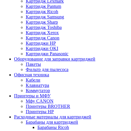
Картридж Lexmark
Картридж Pantum
Картридж Ricoh
Картридж Samsung
Картридж Sharp
Картридж Toshiba
Картридж Xerox
Картридж Сanon
Картриджи HP
Картриджи OKI
Картриджи Panasonic
Оборудование для заправки картриджей
Пакеты
Фильтр для пылесоса
Офисная техника
Кабели
Клавиатура
Коммутатор
Принтеры и МФУ
Мфу CANON
Принтеры BROTHER
Принтеры HP
Расходные материалы для картриджей
Барабаны для картриджей
Барабаны Ricoh