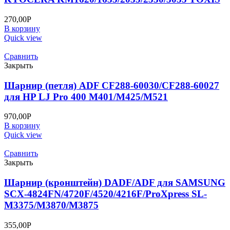
270,00
Р
В корзину
Quick view
Сравнить
Закрыть
Шарнир (петля) ADF CF288-60030/CF288-60027
для HP LJ Pro 400 M401/M425/M521
970,00
Р
В корзину
Quick view
Сравнить
Закрыть
Шарнир (кронштейн) DADF/ADF для SAMSUNG
SCX-4824FN/4720F/4520/4216F/ProXpress SL-
M3375/M3870/M3875
355,00
Р