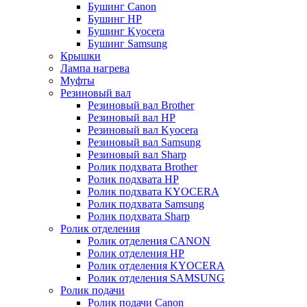
Бушинг Canon
Бушинг HP
Бушинг Kyocera
Бушинг Samsung
Крышки
Лампа нагрева
Муфты
Резиновый вал
Резиновый вал Brother
Резиновый вал HP
Резиновый вал Kyocera
Резиновый вал Samsung
Резиновый вал Sharp
Ролик подхвата Brother
Ролик подхвата HP
Ролик подхвата KYOCERA
Ролик подхвата Samsung
Ролик подхвата Sharp
Ролик отделения
Ролик отделения CANON
Ролик отделения HP
Ролик отделения KYOCERA
Ролик отделения SAMSUNG
Ролик подачи
Ролик подачи Canon