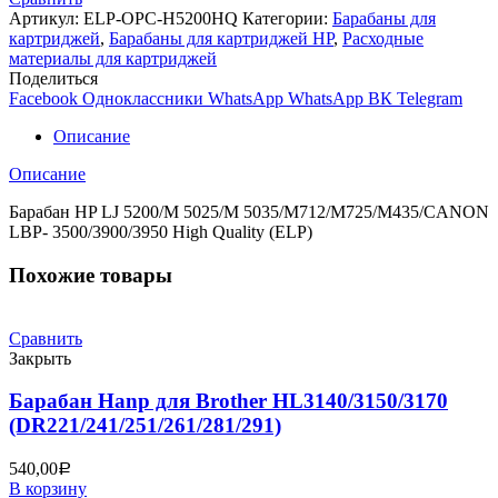
HP
Артикул:
ELP-OPC-H5200HQ
Категории:
Барабаны для
LJ
картриджей
,
Барабаны для картриджей НР
,
Расходные
5200/M
материалы для картриджей
5025/M
Поделиться
5035/M712/M725/M435/CANON
Facebook
Одноклассники
WhatsApp
WhatsApp
ВК
Telegram
LBP-
3500/3900/3950
Описание
(Q7516/CF214/CZ192A)
HQ
Описание
Барабан HP LJ 5200/M 5025/M 5035/M712/M725/M435/CANON
LBP- 3500/3900/3950 High Quality (ELP)
Похожие товары
Сравнить
Закрыть
Барабан Hanp для Brother HL3140/3150/3170
(DR221/241/251/261/281/291)
540,00
Р
В корзину