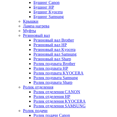
Бушинг Canon
Бушинг HP
Бушинг Kyocera
Бушинг Samsung
Крышки
Лампа нагрева
Муфты
Резиновый вал
Резиновый вал Brother
Резиновый вал HP
Резиновый вал Kyocera
Резиновый вал Samsung
Резиновый вал Sharp
Ролик подхвата Brother
Ролик подхвата HP
Ролик подхвата KYOCERA
Ролик подхвата Samsung
Ролик подхвата Sharp
Ролик отделения
Ролик отделения CANON
Ролик отделения HP
Ролик отделения KYOCERA
Ролик отделения SAMSUNG
Ролик подачи
Ролик подачи Canon