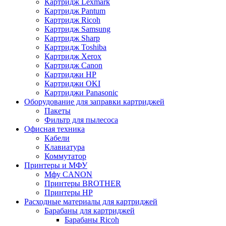
Картридж Lexmark
Картридж Pantum
Картридж Ricoh
Картридж Samsung
Картридж Sharp
Картридж Toshiba
Картридж Xerox
Картридж Сanon
Картриджи HP
Картриджи OKI
Картриджи Panasonic
Оборудование для заправки картриджей
Пакеты
Фильтр для пылесоса
Офисная техника
Кабели
Клавиатура
Коммутатор
Принтеры и МФУ
Мфу CANON
Принтеры BROTHER
Принтеры HP
Расходные материалы для картриджей
Барабаны для картриджей
Барабаны Ricoh