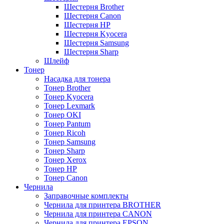
Шестерня Brother
Шестерня Canon
Шестерня HP
Шестерня Kyocera
Шестерня Samsung
Шестерня Sharp
Шлейф
Тонер
Насадка для тонера
Тонер Brother
Тонер Kyocera
Тонер Lexmark
Тонер OKI
Тонер Pantum
Тонер Ricoh
Тонер Samsung
Тонер Sharp
Тонер Xerox
Тонер НР
Тонер Саnon
Чернила
Заправочные комплекты
Чернила для принтера BROTHER
Чернила для принтера CANON
Чернила для принтера EPSON