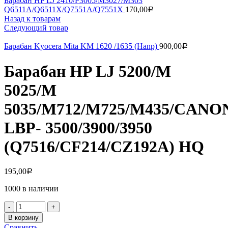
Барабан HP LJ 2410/P3005/M3027/M303
Q6511A/Q6511X/Q7551A/Q7551X
170,00
Р
Назад к товарам
Следующий товар
Барабан Kyocera Mita KM 1620 /1635 (Hanp)
900,00
Р
Барабан HP LJ 5200/M
5025/M
5035/M712/M725/M435/CANO
LBP- 3500/3900/3950
(Q7516/CF214/CZ192A) HQ
195,00
Р
1000 в наличии
Количество
товара
В корзину
Барабан
Сравнить