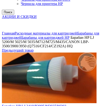
Чернила для принтера HP
Поиск
АКЦИИ И СКИДКИ
Увеличить
Главная
Расходные материалы для картриджей
Барабаны для
картриджей
Барабаны для картриджей НР
Барабан HP LJ
5200/M 5025/M 5035/M712/M725/M435/CANON LBP-
3500/3900/3950 (Q7516/CF214/CZ192A) HQ
Предыдущий товар