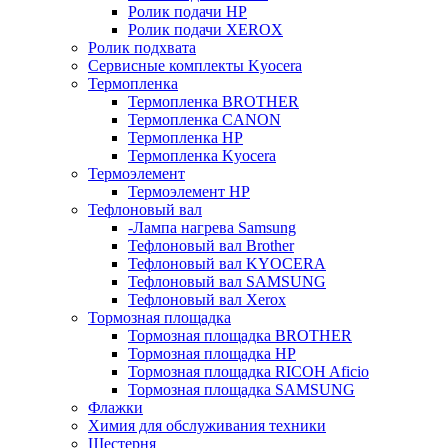
Ролик подачи HP
Ролик подачи XEROX
Ролик подхвата
Сервисные комплекты Kyocera
Термопленка
Термопленка BROTHER
Термопленка CANON
Термопленка HP
Термопленка Kyocera
Термоэлемент
Термоэлемент НР
Тефлоновый вал
-Лампа нагрева Samsung
Тефлоновый вал Brother
Тефлоновый вал KYOCERA
Тефлоновый вал SAMSUNG
Тефлоновый вал Xerox
Тормозная площадка
Тормозная площадка BROTHER
Тормозная площадка HP
Тормозная площадка RICOH Aficio
Тормозная площадка SAMSUNG
Флажки
Химия для обслуживания техники
Шестерня