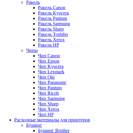
Ракель
Ракель Canon
Ракель Kyocera
Ракель Pantum
Ракель Samsung
Ракель Sharp
Ракель Toshibo
Ракель Xerox
Ракель НР
Чипы
Чип Canon
Чип Epson
Чип Kyocera
Чип Lexmark
Чип Oki
Чип Panasonic
Чип Pantum
Чип Ricoh
Чип Samsung
Чип Sharp
Чип Xerox
Чип НР
Расходные материалы для принтеров
Бушинг
Бушинг Brother