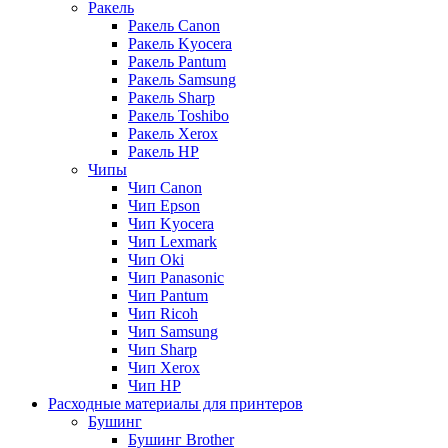
Ракель
Ракель Canon
Ракель Kyocera
Ракель Pantum
Ракель Samsung
Ракель Sharp
Ракель Toshibo
Ракель Xerox
Ракель НР
Чипы
Чип Canon
Чип Epson
Чип Kyocera
Чип Lexmark
Чип Oki
Чип Panasonic
Чип Pantum
Чип Ricoh
Чип Samsung
Чип Sharp
Чип Xerox
Чип НР
Расходные материалы для принтеров
Бушинг
Бушинг Brother