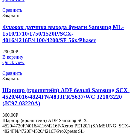
Сравнить
Закрыть
Флажок датчика выхода бумаги Samsung ML-
1510/1710/1750/1520P/SCX-
4016/4216F/4100/4200/SF-56х/Phaser
290,00
Р
В корзину
Quick view
Сравнить
Закрыть
Шарнир (кронштейн) ADF белый Samsung SCX-
4520/4016/4824FN/4833FR/5637/WC 3210/3220
(JC97-03220A)
360,00
Р
Шарнир (кронштейн) ADF Samsung SCX-
4520/4720F/4016/4116/4216F/Xerox PE120/i (SAMSUNG: SCX-
4824FN/4720F/4520/4216F/ProXpress SL-