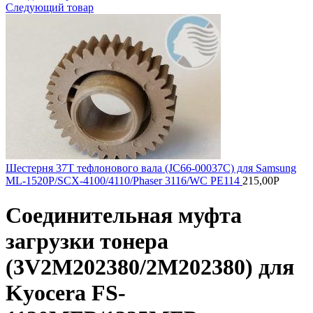
Следующий товар
Шестерня 37T тефлонового вала (JC66-00037C) для Samsung
ML-1520P/SCX-4100/4110/Phaser 3116/WC РE114
215,00
Р
Соединительная муфта
загрузки тонера
(3V2M202380/2M202380) для
Kyocera FS-