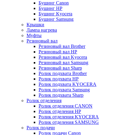
Бушинг Canon
Бушинг HP
Бушинг Kyocera
Бушинг Samsung
Крышки
Лампа нагрева
Муфты
Резиновый вал
Резиновый вал Brother
Резиновый вал HP
Резиновый вал Kyocera
Резиновый вал Samsung
Резиновый вал Sharp
Ролик подхвата Brother
Ролик подхвата HP
Ролик подхвата KYOCERA
Ролик подхвата Samsung
Ролик подхвата Sharp
Ролик отделения
Ролик отделения CANON
Ролик отделения HP
Ролик отделения KYOCERA
Ролик отделения SAMSUNG
Ролик подачи
Ролик подачи Canon