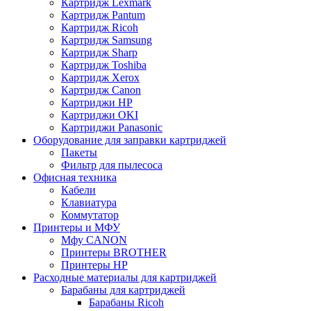
Картридж Lexmark
Картридж Pantum
Картридж Ricoh
Картридж Samsung
Картридж Sharp
Картридж Toshiba
Картридж Xerox
Картридж Сanon
Картриджи HP
Картриджи OKI
Картриджи Panasonic
Оборудование для заправки картриджей
Пакеты
Фильтр для пылесоса
Офисная техника
Кабели
Клавиатура
Коммутатор
Принтеры и МФУ
Мфу CANON
Принтеры BROTHER
Принтеры HP
Расходные материалы для картриджей
Барабаны для картриджей
Барабаны Ricoh