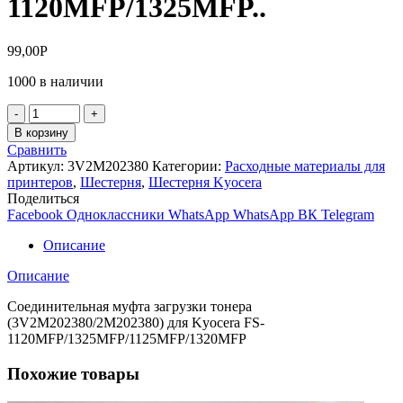
1120MFP/1325MFP..
99,00
Р
1000 в наличии
Количество
товара
В корзину
Соединительная
Сравнить
муфта
Артикул:
3V2M202380
Категории:
Расходные материалы для
загрузки
принтеров
,
Шестерня
,
Шестерня Kyocera
тонера
Поделиться
(3V2M202380/2M202380)
Facebook
Одноклассники
WhatsApp
WhatsApp
ВК
Telegram
для
Kyocera
Описание
FS-
1120MFP/1325MFP..
Описание
Соединительная муфта загрузки тонера
(3V2M202380/2M202380) для Kyocera FS-
1120MFP/1325MFP/1125MFP/1320MFP
Похожие товары