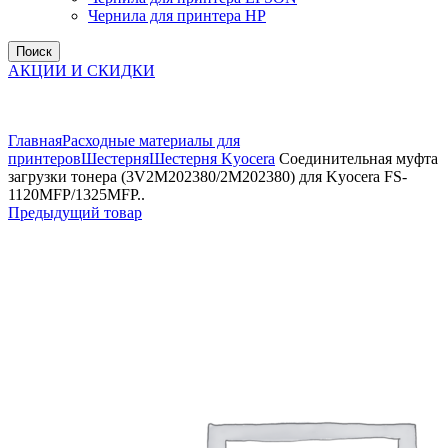
Чернила для принтера HP
Поиск
АКЦИИ И СКИДКИ
Увеличить
Главная
Расходные материалы для
принтеров
Шестерня
Шестерня Kyocera
Соединительная муфта
загрузки тонера (3V2M202380/2M202380) для Kyocera FS-
1120MFP/1325MFP..
Предыдущий товар