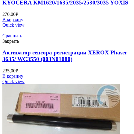
KYOCERA KM1620/1635/2035/2530/3035 YOXIS
270,00
Р
В корзину
Quick view
Сравнить
Закрыть
Активатор сенсора регистрации XEROX Phaser
3635/ WC3550 (003N01080)
235,00
Р
В корзину
Quick view