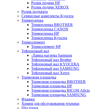
Ролик подачи HP
Ролик подачи XEROX
Ролик подхвата
Сервисные комплекты Kyocera
Термопленка
Термопленка BROTHER
Термопленка CANON
Термопленка HP
Термопленка Kyocera
Термоэлемент
Термоэлемент НР
Тефлоновый вал
-Лампа нагрева Samsung
Тефлоновый вал Brother
Тефлоновый вал KYOCERA
Тефлоновый вал SAMSUNG
Тефлоновый вал Xerox
Тормозная площадка
Тормозная площадка BROTHER
Тормозная площадка HP
Тормозная площадка RICOH Aficio
Тормозная площадка SAMSUNG
Флажки
Химия для обслуживания техники
Шестерня