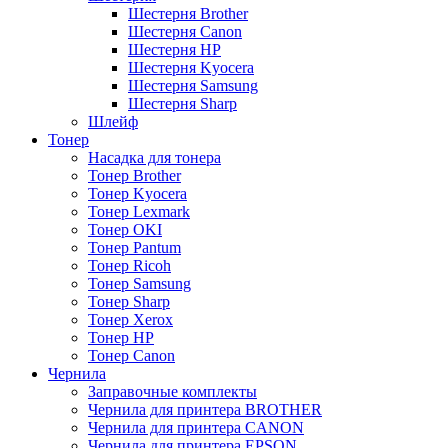
Шестерня Brother
Шестерня Canon
Шестерня HP
Шестерня Kyocera
Шестерня Samsung
Шестерня Sharp
Шлейф
Тонер
Насадка для тонера
Тонер Brother
Тонер Kyocera
Тонер Lexmark
Тонер OKI
Тонер Pantum
Тонер Ricoh
Тонер Samsung
Тонер Sharp
Тонер Xerox
Тонер НР
Тонер Саnon
Чернила
Заправочные комплекты
Чернила для принтера BROTHER
Чернила для принтера CANON
Чернила для принтера EPSON