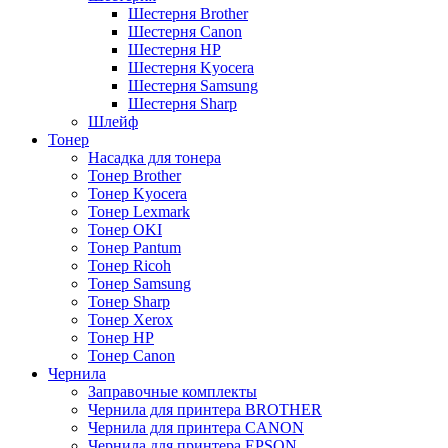
Шестерня Brother
Шестерня Canon
Шестерня HP
Шестерня Kyocera
Шестерня Samsung
Шестерня Sharp
Шлейф
Тонер
Насадка для тонера
Тонер Brother
Тонер Kyocera
Тонер Lexmark
Тонер OKI
Тонер Pantum
Тонер Ricoh
Тонер Samsung
Тонер Sharp
Тонер Xerox
Тонер НР
Тонер Саnon
Чернила
Заправочные комплекты
Чернила для принтера BROTHER
Чернила для принтера CANON
Чернила для принтера EPSON