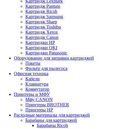
Картридж Lexmark
Картридж Pantum
Картридж Ricoh
Картридж Samsung
Картридж Sharp
Картридж Toshiba
Картридж Xerox
Картридж Сanon
Картриджи HP
Картриджи OKI
Картриджи Panasonic
Оборудование для заправки картриджей
Пакеты
Фильтр для пылесоса
Офисная техника
Кабели
Клавиатура
Коммутатор
Принтеры и МФУ
Мфу CANON
Принтеры BROTHER
Принтеры HP
Расходные материалы для картриджей
Барабаны для картриджей
Барабаны Ricoh