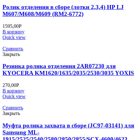
Ролик отделения в сборе (лотки 2,3,4) HP LJ
M607/M608/M609 (RM2-6772)
1595,00
Р
В корзину
Quick view
Сравнить
Закрыть
Резинка ролика отделения 2AR07230 для
KYOCERA KM1620/1635/2035/2530/3035 YOXIS
270,00
Р
В корзину
Quick view
Сравнить
Закрыть
Муфта ролика захвата в сборе (JC97-03141) для
Samsung ML-
1915/2525/2540/2580/2850/2855/SCX-4600/4623