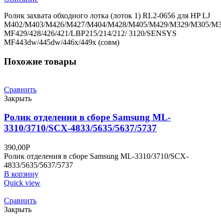
HP
LJ
Ролик захвата обходного лотка (лоток 1) RL2-0656 для HP LJ
M402/M403/M426/M427/M404/M428/M405/M429
M402/M403/M426/M427/M404/M428/M405/M429/M329/M305/M3
MF429/428/426/421/LBP215/214/212/ 3120/SENSYS
MF443dw/445dw/446x/449x (совм)
Похожие товары
Сравнить
Закрыть
Ролик отделения в сборе Samsung ML-
3310/3710/SCX-4833/5635/5637/5737
390,00
Р
Ролик отделения в сборе Samsung ML-3310/3710/SCX-
4833/5635/5637/5737
В корзину
Quick view
Сравнить
Закрыть