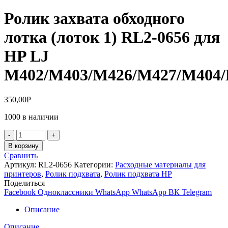
Ролик захвата обходного
лотка (лоток 1) RL2-0656 для
HP LJ
M402/M403/M426/M427/M404
350,00
Р
1000 в наличии
Количество
товара
В корзину
Ролик
Сравнить
захвата
Артикул:
RL2-0656
Категории:
Расходные материалы для
обходного
принтеров
,
Ролик подхвата
,
Ролик подхвата HP
лотка
Поделиться
(лоток
Facebook
Одноклассники
WhatsApp
WhatsApp
ВК
Telegram
1)
RL2-
Описание
0656
для
Описание