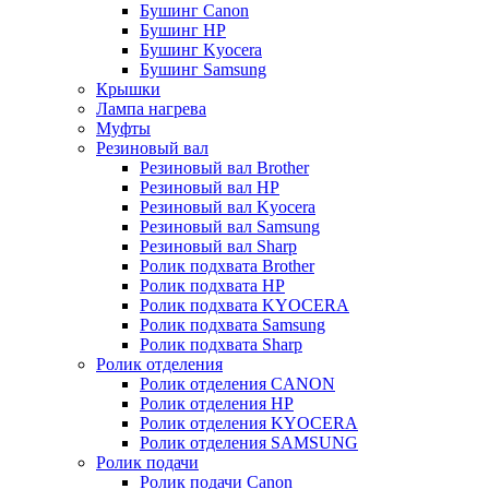
Бушинг Canon
Бушинг HP
Бушинг Kyocera
Бушинг Samsung
Крышки
Лампа нагрева
Муфты
Резиновый вал
Резиновый вал Brother
Резиновый вал HP
Резиновый вал Kyocera
Резиновый вал Samsung
Резиновый вал Sharp
Ролик подхвата Brother
Ролик подхвата HP
Ролик подхвата KYOCERA
Ролик подхвата Samsung
Ролик подхвата Sharp
Ролик отделения
Ролик отделения CANON
Ролик отделения HP
Ролик отделения KYOCERA
Ролик отделения SAMSUNG
Ролик подачи
Ролик подачи Canon