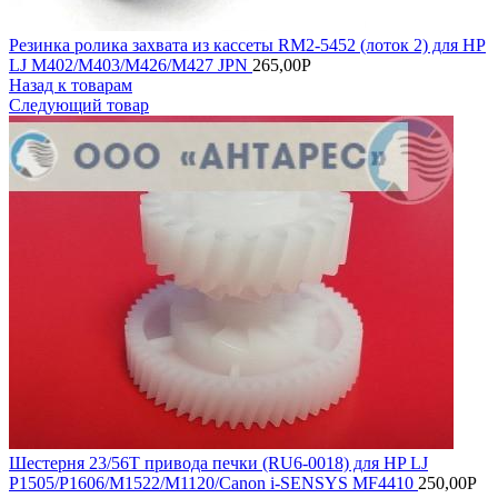
Резинка ролика захвата из кассеты RM2-5452 (лоток 2) для HP
LJ M402/M403/M426/M427 JPN
265,00
Р
Назад к товарам
Следующий товар
Шестерня 23/56T привода печки (RU6-0018) для HP LJ
P1505/P1606/M1522/M1120/Canon i-SENSYS MF4410
250,00
Р