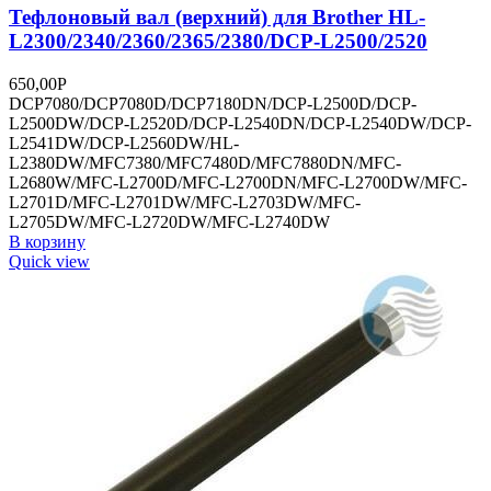
Тефлоновый вал (верхний) для Brother HL-
L2300/2340/2360/2365/2380/DCP-L2500/2520
650,00
Р
DCP7080/DCP7080D/DCP7180DN/DCP-L2500D/DCP-
L2500DW/DCP-L2520D/DCP-L2540DN/DCP-L2540DW/DCP-
L2541DW/DCP-L2560DW/HL-
L2380DW/MFC7380/MFC7480D/MFC7880DN/MFC-
L2680W/MFC-L2700D/MFC-L2700DN/MFC-L2700DW/MFC-
L2701D/MFC-L2701DW/MFC-L2703DW/MFC-
L2705DW/MFC-L2720DW/MFC-L2740DW
В корзину
Quick view