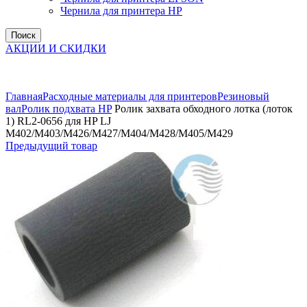
Чернила для принтера HP
Поиск
АКЦИИ И СКИДКИ
Увеличить
Главная
Расходные материалы для принтеров
Резиновый
вал
Ролик подхвата HP
Ролик захвата обходного лотка (лоток
1) RL2-0656 для HP LJ
M402/M403/M426/M427/M404/M428/M405/M429
Предыдущий товар