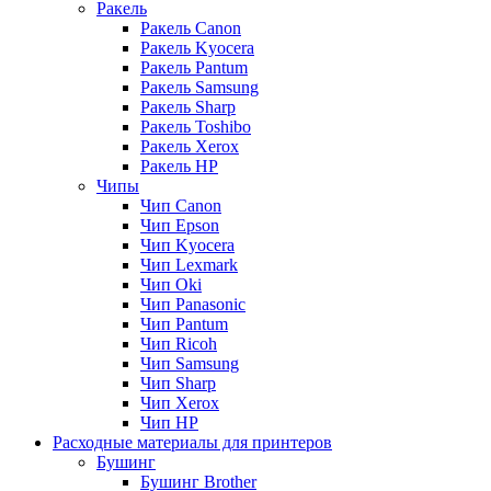
Ракель
Ракель Canon
Ракель Kyocera
Ракель Pantum
Ракель Samsung
Ракель Sharp
Ракель Toshibo
Ракель Xerox
Ракель НР
Чипы
Чип Canon
Чип Epson
Чип Kyocera
Чип Lexmark
Чип Oki
Чип Panasonic
Чип Pantum
Чип Ricoh
Чип Samsung
Чип Sharp
Чип Xerox
Чип НР
Расходные материалы для принтеров
Бушинг
Бушинг Brother