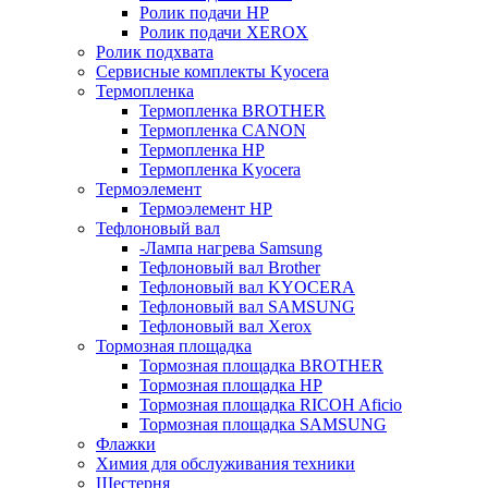
Ролик подачи HP
Ролик подачи XEROX
Ролик подхвата
Сервисные комплекты Kyocera
Термопленка
Термопленка BROTHER
Термопленка CANON
Термопленка HP
Термопленка Kyocera
Термоэлемент
Термоэлемент НР
Тефлоновый вал
-Лампа нагрева Samsung
Тефлоновый вал Brother
Тефлоновый вал KYOCERA
Тефлоновый вал SAMSUNG
Тефлоновый вал Xerox
Тормозная площадка
Тормозная площадка BROTHER
Тормозная площадка HP
Тормозная площадка RICOH Aficio
Тормозная площадка SAMSUNG
Флажки
Химия для обслуживания техники
Шестерня