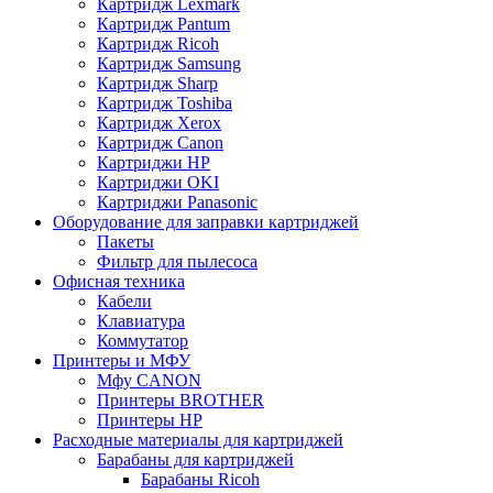
Картридж Lexmark
Картридж Pantum
Картридж Ricoh
Картридж Samsung
Картридж Sharp
Картридж Toshiba
Картридж Xerox
Картридж Сanon
Картриджи HP
Картриджи OKI
Картриджи Panasonic
Оборудование для заправки картриджей
Пакеты
Фильтр для пылесоса
Офисная техника
Кабели
Клавиатура
Коммутатор
Принтеры и МФУ
Мфу CANON
Принтеры BROTHER
Принтеры HP
Расходные материалы для картриджей
Барабаны для картриджей
Барабаны Ricoh