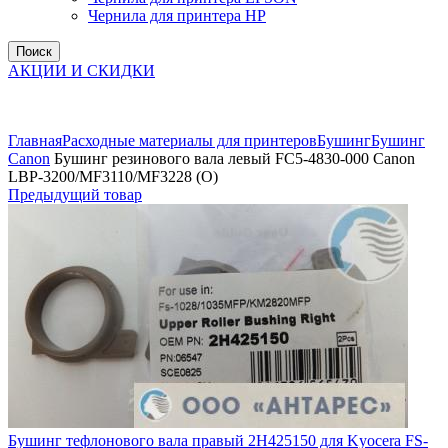
Чернила для принтера HP
Поиск
АКЦИИ И СКИДКИ
Увеличить
Главная
Расходные материалы для принтеров
Бушинг
Бушинг
Canon
Бушинг резинового вала левый FC5-4830-000 Canon
LBP-3200/MF3110/MF3228 (O)
Предыдущий товар
Бушинг тефлонового вала правый 2H425150 для Kyocera FS-