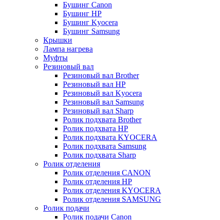
Бушинг Canon
Бушинг HP
Бушинг Kyocera
Бушинг Samsung
Крышки
Лампа нагрева
Муфты
Резиновый вал
Резиновый вал Brother
Резиновый вал HP
Резиновый вал Kyocera
Резиновый вал Samsung
Резиновый вал Sharp
Ролик подхвата Brother
Ролик подхвата HP
Ролик подхвата KYOCERA
Ролик подхвата Samsung
Ролик подхвата Sharp
Ролик отделения
Ролик отделения CANON
Ролик отделения HP
Ролик отделения KYOCERA
Ролик отделения SAMSUNG
Ролик подачи
Ролик подачи Canon