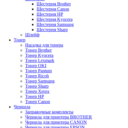
Шестерня Brother
Шестерня Canon
Шестерня HP
Шестерня Kyocera
Шестерня Samsung
Шестерня Sharp
Шлейф
Тонер
Насадка для тонера
Тонер Brother
Тонер Kyocera
Тонер Lexmark
Тонер OKI
Тонер Pantum
Тонер Ricoh
Тонер Samsung
Тонер Sharp
Тонер Xerox
Тонер НР
Тонер Саnon
Чернила
Заправочные комплекты
Чернила для принтера BROTHER
Чернила для принтера CANON
Чернила для принтера EPSON