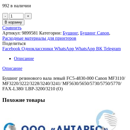
992 в наличии
Количество
товара
В корзину
Бушинг
Сравнить
резинового
Артикул:
9899581
Категории:
Бушинг
,
Бушинг Canon
,
вала
Расходные материалы для принтеров
левый
Поделиться
FC5-
Facebook
Одноклассники
WhatsApp
WhatsApp
ВК
Telegram
4830-
000
Описание
Canon
LBP-
Описание
3200/MF3110/MF3228
(O)
Бушинг резинового вала левый FC5-4830-000 Canon MF3110/
MF3220/3222/3228/3240/3241/ MF5630/5650/5730/5750/5770/
FAX-L380/ LBP-3200/3210 (O)
Похожие товары