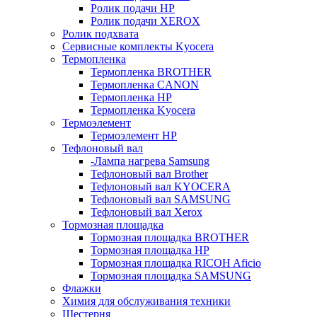
Ролик подачи HP
Ролик подачи XEROX
Ролик подхвата
Сервисные комплекты Kyocera
Термопленка
Термопленка BROTHER
Термопленка CANON
Термопленка HP
Термопленка Kyocera
Термоэлемент
Термоэлемент НР
Тефлоновый вал
-Лампа нагрева Samsung
Тефлоновый вал Brother
Тефлоновый вал KYOCERA
Тефлоновый вал SAMSUNG
Тефлоновый вал Xerox
Тормозная площадка
Тормозная площадка BROTHER
Тормозная площадка HP
Тормозная площадка RICOH Aficio
Тормозная площадка SAMSUNG
Флажки
Химия для обслуживания техники
Шестерня