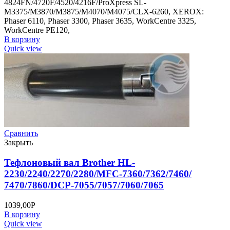
4824FN/4720F/4520/4216F/ProXpress SL-
M3375/M3870/M3875/M4070/M4075/CLX-6260, XEROX:
Phaser 6110, Phaser 3300, Phaser 3635, WorkCentre 3325,
WorkCentre PE120,
В корзину
Quick view
Сравнить
Закрыть
Тефлоновый вал Brother HL-
2230/2240/2270/2280/MFC-7360/7362/7460/
7470/7860/DCP-7055/7057/7060/7065
1039,00
Р
В корзину
Quick view