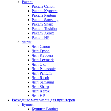
Ракель
Ракель Canon
Ракель Kyocera
Ракель Pantum
Ракель Samsung
Ракель Sharp
Ракель Toshibo
Ракель Xerox
Ракель НР
Чипы
Чип Canon
Чип Epson
Чип Kyocera
Чип Lexmark
Чип Oki
Чип Panasonic
Чип Pantum
Чип Ricoh
Чип Samsung
Чип Sharp
Чип Xerox
Чип НР
Расходные материалы для принтеров
Бушинг
Бушинг Brother