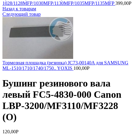
1028/1128MFP/1030MFP/1130MFP/1035MFP/1135MFP
399,00
Р
Назад к товарам
Следующий товар
Тормозная площадка (резинка) JC73-00140A для SAMSUNG
ML-1510/1710/1740/1750.. YOXIS
100,00
Р
Бушинг резинового вала
левый FC5-4830-000 Canon
LBP-3200/MF3110/MF3228
(O)
120,00
Р