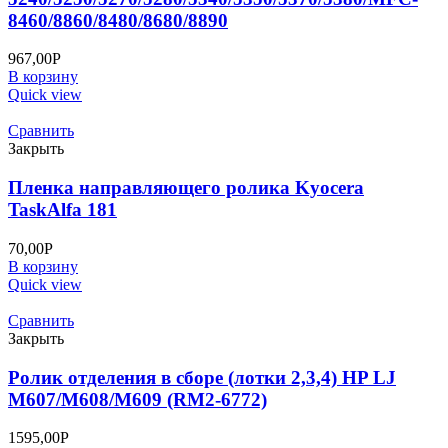
8460/8860/8480/8680/8890
967,00
Р
В корзину
Quick view
Сравнить
Закрыть
Пленка направляющего ролика Kyocera
TaskAlfa 181
70,00
Р
В корзину
Quick view
Сравнить
Закрыть
Ролик отделения в сборе (лотки 2,3,4) HP LJ
M607/M608/M609 (RM2-6772)
1595,00
Р