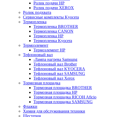
Ролик подачи HP
Ролик подачи XEROX
Ролик подхвата
Сервисные комплекты Kyocera
Термопленка
Термопленка BROTHER
Термопленка CANON
Термопленка HP
Термопленка Kyocera
Термоэлемент
Термоэлемент НР
Тефлоновый вал
-Лампа нагрева Samsung
Тефлоновый вал Brother
Тефлоновый вал KYOCERA
Тефлоновый вал SAMSUNG
Тефлоновый вал Xerox
Тормозная площадка
Тормозная площадка BROTHER
Тормозная площадка HP
Тормозная площадка RICOH Aficio
Тормозная площадка SAMSUNG
Флажки
Химия для обслуживания техники
Шестерня