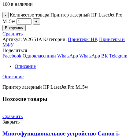
100 в наличии
Количество товара Принтер лазерный HP LaserJet Pro
M15w
В корзину
Сравнить
Артикул:
W2G51A
Категории:
Принтеры HP
,
Принтеры и
МФУ
Поделиться
Facebook
Одноклассники
WhatsApp
WhatsApp
ВК
Telegram
Описание
Описание
Принтер лазерный HP LaserJet Pro M15w
Похожие товары
Сравнить
Закрыть
Многофункциональное устройство Canon i-