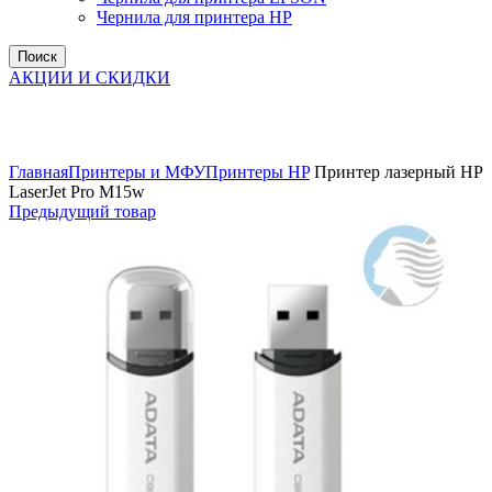
Чернила для принтера HP
Поиск
АКЦИИ И СКИДКИ
Увеличить
Главная
Принтеры и МФУ
Принтеры HP
Принтер лазерный HP
LaserJet Pro M15w
Предыдущий товар