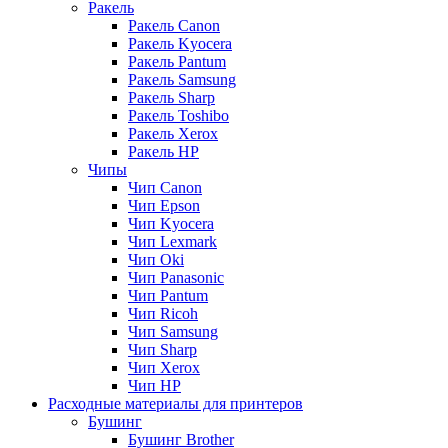
Ракель
Ракель Canon
Ракель Kyocera
Ракель Pantum
Ракель Samsung
Ракель Sharp
Ракель Toshibo
Ракель Xerox
Ракель НР
Чипы
Чип Canon
Чип Epson
Чип Kyocera
Чип Lexmark
Чип Oki
Чип Panasonic
Чип Pantum
Чип Ricoh
Чип Samsung
Чип Sharp
Чип Xerox
Чип НР
Расходные материалы для принтеров
Бушинг
Бушинг Brother