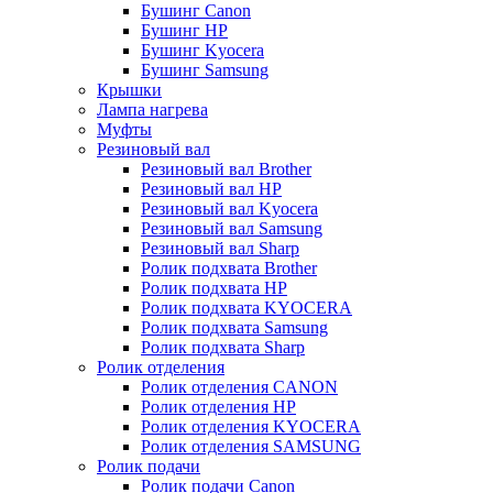
Бушинг Canon
Бушинг HP
Бушинг Kyocera
Бушинг Samsung
Крышки
Лампа нагрева
Муфты
Резиновый вал
Резиновый вал Brother
Резиновый вал HP
Резиновый вал Kyocera
Резиновый вал Samsung
Резиновый вал Sharp
Ролик подхвата Brother
Ролик подхвата HP
Ролик подхвата KYOCERA
Ролик подхвата Samsung
Ролик подхвата Sharp
Ролик отделения
Ролик отделения CANON
Ролик отделения HP
Ролик отделения KYOCERA
Ролик отделения SAMSUNG
Ролик подачи
Ролик подачи Canon