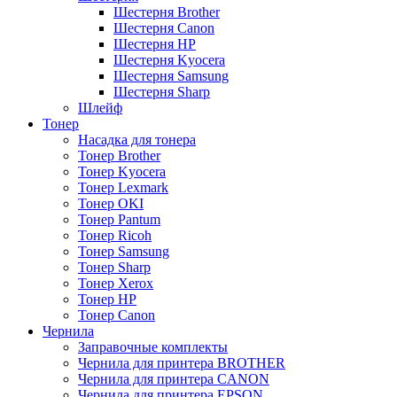
Шестерня Brother
Шестерня Canon
Шестерня HP
Шестерня Kyocera
Шестерня Samsung
Шестерня Sharp
Шлейф
Тонер
Насадка для тонера
Тонер Brother
Тонер Kyocera
Тонер Lexmark
Тонер OKI
Тонер Pantum
Тонер Ricoh
Тонер Samsung
Тонер Sharp
Тонер Xerox
Тонер НР
Тонер Саnon
Чернила
Заправочные комплекты
Чернила для принтера BROTHER
Чернила для принтера CANON
Чернила для принтера EPSON