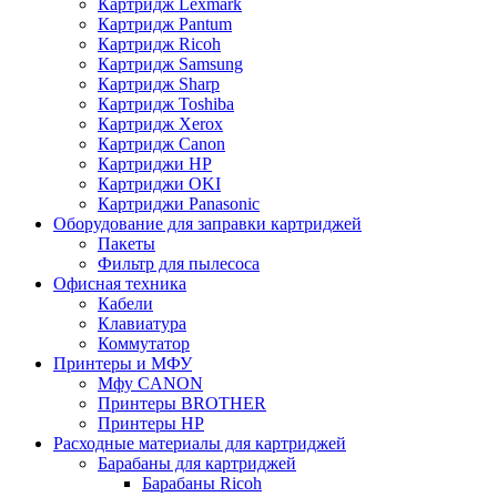
Картридж Lexmark
Картридж Pantum
Картридж Ricoh
Картридж Samsung
Картридж Sharp
Картридж Toshiba
Картридж Xerox
Картридж Сanon
Картриджи HP
Картриджи OKI
Картриджи Panasonic
Оборудование для заправки картриджей
Пакеты
Фильтр для пылесоса
Офисная техника
Кабели
Клавиатура
Коммутатор
Принтеры и МФУ
Мфу CANON
Принтеры BROTHER
Принтеры HP
Расходные материалы для картриджей
Барабаны для картриджей
Барабаны Ricoh