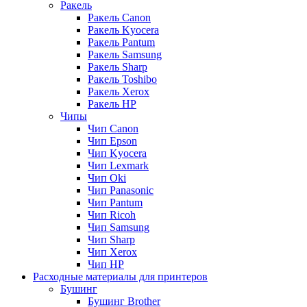
Ракель
Ракель Canon
Ракель Kyocera
Ракель Pantum
Ракель Samsung
Ракель Sharp
Ракель Toshibo
Ракель Xerox
Ракель НР
Чипы
Чип Canon
Чип Epson
Чип Kyocera
Чип Lexmark
Чип Oki
Чип Panasonic
Чип Pantum
Чип Ricoh
Чип Samsung
Чип Sharp
Чип Xerox
Чип НР
Расходные материалы для принтеров
Бушинг
Бушинг Brother