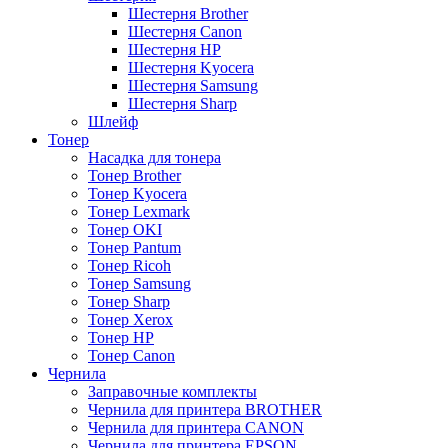
Шестерня Brother
Шестерня Canon
Шестерня HP
Шестерня Kyocera
Шестерня Samsung
Шестерня Sharp
Шлейф
Тонер
Насадка для тонера
Тонер Brother
Тонер Kyocera
Тонер Lexmark
Тонер OKI
Тонер Pantum
Тонер Ricoh
Тонер Samsung
Тонер Sharp
Тонер Xerox
Тонер НР
Тонер Саnon
Чернила
Заправочные комплекты
Чернила для принтера BROTHER
Чернила для принтера CANON
Чернила для принтера EPSON