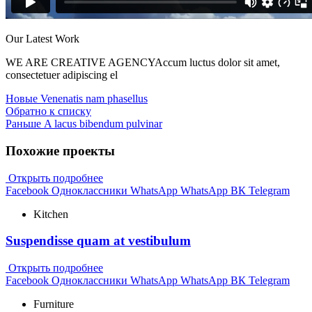
Our Latest Work
WE ARE CREATIVE AGENCYAccum luctus dolor sit amet,
consectetuer adipiscing el
Новые
Venenatis nam phasellus
Обратно к списку
Раньше
A lacus bibendum pulvinar
Похожие проекты
Открыть подробнее
Facebook
Одноклассники
WhatsApp
WhatsApp
ВК
Telegram
Kitchen
Suspendisse quam at vestibulum
Открыть подробнее
Facebook
Одноклассники
WhatsApp
WhatsApp
ВК
Telegram
Furniture