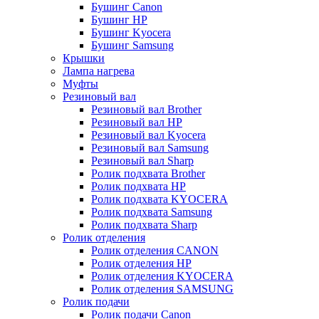
Бушинг Canon
Бушинг HP
Бушинг Kyocera
Бушинг Samsung
Крышки
Лампа нагрева
Муфты
Резиновый вал
Резиновый вал Brother
Резиновый вал HP
Резиновый вал Kyocera
Резиновый вал Samsung
Резиновый вал Sharp
Ролик подхвата Brother
Ролик подхвата HP
Ролик подхвата KYOCERA
Ролик подхвата Samsung
Ролик подхвата Sharp
Ролик отделения
Ролик отделения CANON
Ролик отделения HP
Ролик отделения KYOCERA
Ролик отделения SAMSUNG
Ролик подачи
Ролик подачи Canon