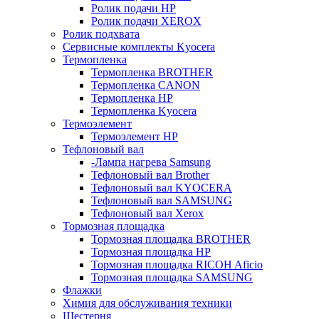
Ролик подачи HP
Ролик подачи XEROX
Ролик подхвата
Сервисные комплекты Kyocera
Термопленка
Термопленка BROTHER
Термопленка CANON
Термопленка HP
Термопленка Kyocera
Термоэлемент
Термоэлемент НР
Тефлоновый вал
-Лампа нагрева Samsung
Тефлоновый вал Brother
Тефлоновый вал KYOCERA
Тефлоновый вал SAMSUNG
Тефлоновый вал Xerox
Тормозная площадка
Тормозная площадка BROTHER
Тормозная площадка HP
Тормозная площадка RICOH Aficio
Тормозная площадка SAMSUNG
Флажки
Химия для обслуживания техники
Шестерня