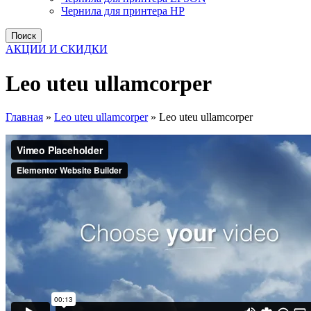
Чернила для принтера HP
Поиск
АКЦИИ И СКИДКИ
Leo uteu ullamcorper
Главная
»
Leo uteu ullamcorper
»
Leo uteu ullamcorper