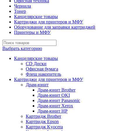
Офисная техника
Чернила
Тонер
Канцелярские товары
Картриджи для принтеров и МФУ
Оборудование для заправки картриджей
Принтеры и МФУ
Выбрать категорию
Канцелярские товары
CD Диски
Офисная бумага
Флеш накопитель
Картриджи для принтеров и МФУ
Драм-юнит
Драм-юнит Brother
Драм-юнит OKI
Драм-юнит Panasonic
Драм-юнит Xerox
Драм-юнит НР
Картридж Brother
Картридж Epson
Картридж Kyocera