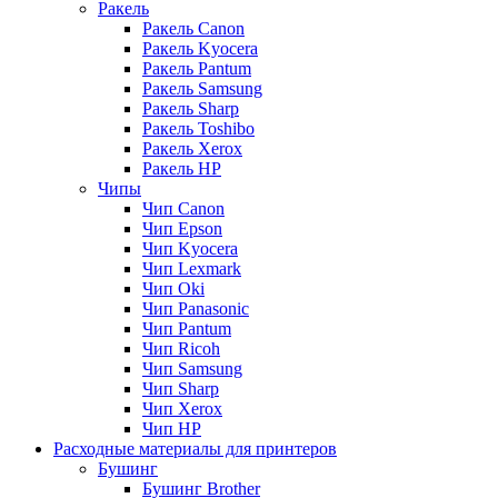
Ракель
Ракель Canon
Ракель Kyocera
Ракель Pantum
Ракель Samsung
Ракель Sharp
Ракель Toshibo
Ракель Xerox
Ракель НР
Чипы
Чип Canon
Чип Epson
Чип Kyocera
Чип Lexmark
Чип Oki
Чип Panasonic
Чип Pantum
Чип Ricoh
Чип Samsung
Чип Sharp
Чип Xerox
Чип НР
Расходные материалы для принтеров
Бушинг
Бушинг Brother