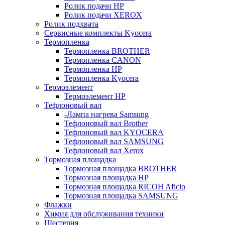
Ролик подачи HP
Ролик подачи XEROX
Ролик подхвата
Сервисные комплекты Kyocera
Термопленка
Термопленка BROTHER
Термопленка CANON
Термопленка HP
Термопленка Kyocera
Термоэлемент
Термоэлемент НР
Тефлоновый вал
-Лампа нагрева Samsung
Тефлоновый вал Brother
Тефлоновый вал KYOCERA
Тефлоновый вал SAMSUNG
Тефлоновый вал Xerox
Тормозная площадка
Тормозная площадка BROTHER
Тормозная площадка HP
Тормозная площадка RICOH Aficio
Тормозная площадка SAMSUNG
Флажки
Химия для обслуживания техники
Шестерня