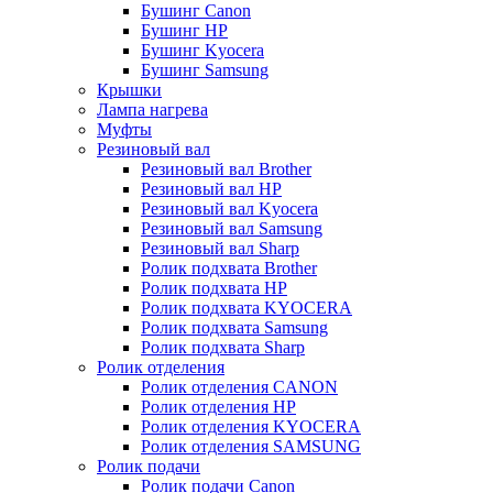
Бушинг Canon
Бушинг HP
Бушинг Kyocera
Бушинг Samsung
Крышки
Лампа нагрева
Муфты
Резиновый вал
Резиновый вал Brother
Резиновый вал HP
Резиновый вал Kyocera
Резиновый вал Samsung
Резиновый вал Sharp
Ролик подхвата Brother
Ролик подхвата HP
Ролик подхвата KYOCERA
Ролик подхвата Samsung
Ролик подхвата Sharp
Ролик отделения
Ролик отделения CANON
Ролик отделения HP
Ролик отделения KYOCERA
Ролик отделения SAMSUNG
Ролик подачи
Ролик подачи Canon