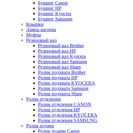
Бушинг Canon
Бушинг HP
Бушинг Kyocera
Бушинг Samsung
Крышки
Лампа нагрева
Муфты
Резиновый вал
Резиновый вал Brother
Резиновый вал HP
Резиновый вал Kyocera
Резиновый вал Samsung
Резиновый вал Sharp
Ролик подхвата Brother
Ролик подхвата HP
Ролик подхвата KYOCERA
Ролик подхвата Samsung
Ролик подхвата Sharp
Ролик отделения
Ролик отделения CANON
Ролик отделения HP
Ролик отделения KYOCERA
Ролик отделения SAMSUNG
Ролик подачи
Ролик подачи Canon