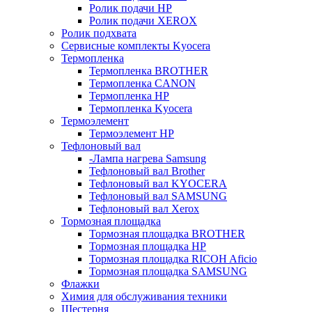
Ролик подачи HP
Ролик подачи XEROX
Ролик подхвата
Сервисные комплекты Kyocera
Термопленка
Термопленка BROTHER
Термопленка CANON
Термопленка HP
Термопленка Kyocera
Термоэлемент
Термоэлемент НР
Тефлоновый вал
-Лампа нагрева Samsung
Тефлоновый вал Brother
Тефлоновый вал KYOCERA
Тефлоновый вал SAMSUNG
Тефлоновый вал Xerox
Тормозная площадка
Тормозная площадка BROTHER
Тормозная площадка HP
Тормозная площадка RICOH Aficio
Тормозная площадка SAMSUNG
Флажки
Химия для обслуживания техники
Шестерня