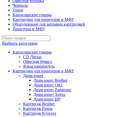
Офисная техника
Чернила
Тонер
Канцелярские товары
Картриджи для принтеров и МФУ
Оборудование для заправки картриджей
Принтеры и МФУ
Выбрать категорию
Канцелярские товары
CD Диски
Офисная бумага
Флеш накопитель
Картриджи для принтеров и МФУ
Драм-юнит
Драм-юнит Brother
Драм-юнит OKI
Драм-юнит Panasonic
Драм-юнит Xerox
Драм-юнит НР
Картридж Brother
Картридж Epson
Картридж Kyocera