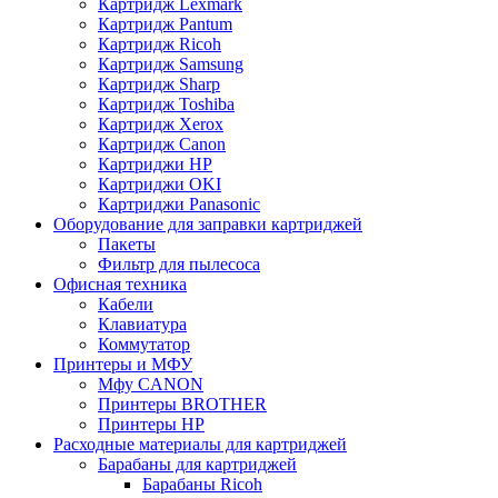
Картридж Lexmark
Картридж Pantum
Картридж Ricoh
Картридж Samsung
Картридж Sharp
Картридж Toshiba
Картридж Xerox
Картридж Сanon
Картриджи HP
Картриджи OKI
Картриджи Panasonic
Оборудование для заправки картриджей
Пакеты
Фильтр для пылесоса
Офисная техника
Кабели
Клавиатура
Коммутатор
Принтеры и МФУ
Мфу CANON
Принтеры BROTHER
Принтеры HP
Расходные материалы для картриджей
Барабаны для картриджей
Барабаны Ricoh