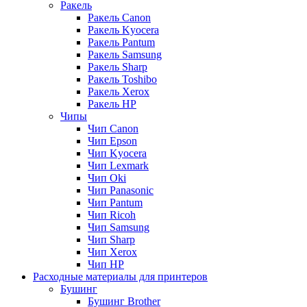
Ракель
Ракель Canon
Ракель Kyocera
Ракель Pantum
Ракель Samsung
Ракель Sharp
Ракель Toshibo
Ракель Xerox
Ракель НР
Чипы
Чип Canon
Чип Epson
Чип Kyocera
Чип Lexmark
Чип Oki
Чип Panasonic
Чип Pantum
Чип Ricoh
Чип Samsung
Чип Sharp
Чип Xerox
Чип НР
Расходные материалы для принтеров
Бушинг
Бушинг Brother