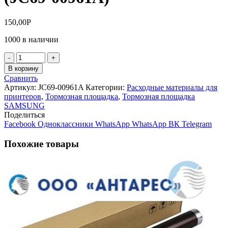
150,00
Р
1000 в наличии
Количество
товара
В корзину
Тормозная
Сравнить
площадка
Артикул:
JC69-00961A
Категории:
Расходные материалы для
(резинка)
принтеров
,
Тормозная площадка
,
Тормозная площадка
Samsung
SAMSUNG
ML-
Поделиться
1610/1615/2010/SCX-
Facebook
Одноклассники
WhatsApp
WhatsApp
ВК
Telegram
4321/
РE220/Phaser
Похожие товары
3117/3122
(JC69-
00961A)