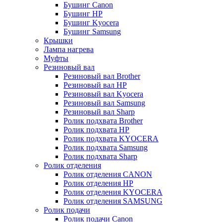
Бушинг Canon
Бушинг HP
Бушинг Kyocera
Бушинг Samsung
Крышки
Лампа нагрева
Муфты
Резиновый вал
Резиновый вал Brother
Резиновый вал HP
Резиновый вал Kyocera
Резиновый вал Samsung
Резиновый вал Sharp
Ролик подхвата Brother
Ролик подхвата HP
Ролик подхвата KYOCERA
Ролик подхвата Samsung
Ролик подхвата Sharp
Ролик отделения
Ролик отделения CANON
Ролик отделения HP
Ролик отделения KYOCERA
Ролик отделения SAMSUNG
Ролик подачи
Ролик подачи Canon