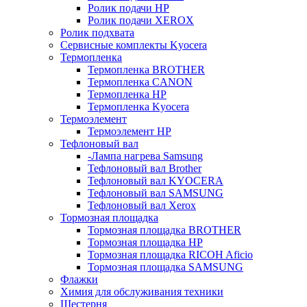
Ролик подачи HP
Ролик подачи XEROX
Ролик подхвата
Сервисные комплекты Kyocera
Термопленка
Термопленка BROTHER
Термопленка CANON
Термопленка HP
Термопленка Kyocera
Термоэлемент
Термоэлемент НР
Тефлоновый вал
-Лампа нагрева Samsung
Тефлоновый вал Brother
Тефлоновый вал KYOCERA
Тефлоновый вал SAMSUNG
Тефлоновый вал Xerox
Тормозная площадка
Тормозная площадка BROTHER
Тормозная площадка HP
Тормозная площадка RICOH Aficio
Тормозная площадка SAMSUNG
Флажки
Химия для обслуживания техники
Шестерня