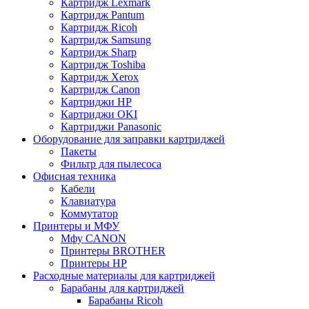
Картридж Lexmark
Картридж Pantum
Картридж Ricoh
Картридж Samsung
Картридж Sharp
Картридж Toshiba
Картридж Xerox
Картридж Сanon
Картриджи HP
Картриджи OKI
Картриджи Panasonic
Оборудование для заправки картриджей
Пакеты
Фильтр для пылесоса
Офисная техника
Кабели
Клавиатура
Коммутатор
Принтеры и МФУ
Мфу CANON
Принтеры BROTHER
Принтеры HP
Расходные материалы для картриджей
Барабаны для картриджей
Барабаны Ricoh