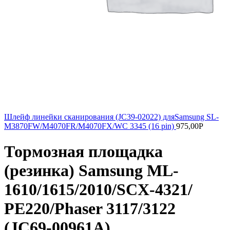
Шлейф линейки сканирования (JC39-02022) дляSamsung SL-
M3870FW/M4070FR/M4070FX/WC 3345 (16 pin)
975,00
Р
Тормозная площадка
(резинка) Samsung ML-
1610/1615/2010/SCX-4321/
РE220/Phaser 3117/3122
(JC69-00961A)