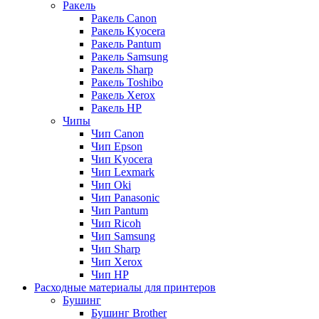
Ракель
Ракель Canon
Ракель Kyocera
Ракель Pantum
Ракель Samsung
Ракель Sharp
Ракель Toshibo
Ракель Xerox
Ракель НР
Чипы
Чип Canon
Чип Epson
Чип Kyocera
Чип Lexmark
Чип Oki
Чип Panasonic
Чип Pantum
Чип Ricoh
Чип Samsung
Чип Sharp
Чип Xerox
Чип НР
Расходные материалы для принтеров
Бушинг
Бушинг Brother