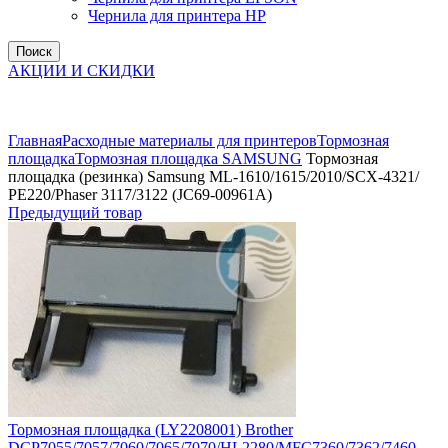
Чернила для принтера HP
Поиск
АКЦИИ И СКИДКИ
Увеличить
Главная
Расходные материалы для принтеров
Тормозная
площадка
Тормозная площадка SAMSUNG
Тормозная
площадка (резинка) Samsung ML-1610/1615/2010/SCX-4321/
РE220/Phaser 3117/3122 (JC69-00961A)
Предыдущий товар
Тормозная площадка (LY2208001) Brother
DCP7055/7057/7060/7065/7070/HL2280/MFC7360/7362/7460..