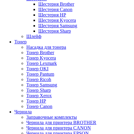
Шестерня Brother
Шестерня Canon
Шестерня HP
Шестерня Kyocera
Шестерня Samsung
Шестерня Sharp
Шлейф
Тонер
Насадка для тонера
Тонер Brother
Тонер Kyocera
Тонер Lexmark
Тонер OKI
Тонер Pantum
Тонер Ricoh
Тонер Samsung
Тонер Sharp
Тонер Xerox
Тонер НР
Тонер Саnon
Чернила
Заправочные комплекты
Чернила для принтера BROTHER
Чернила для принтера CANON
Чернила для принтера EPSON