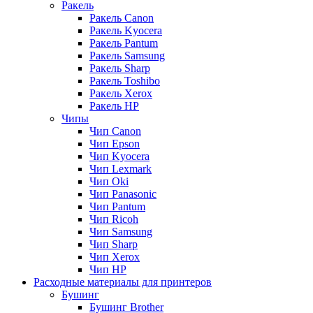
Ракель
Ракель Canon
Ракель Kyocera
Ракель Pantum
Ракель Samsung
Ракель Sharp
Ракель Toshibo
Ракель Xerox
Ракель НР
Чипы
Чип Canon
Чип Epson
Чип Kyocera
Чип Lexmark
Чип Oki
Чип Panasonic
Чип Pantum
Чип Ricoh
Чип Samsung
Чип Sharp
Чип Xerox
Чип НР
Расходные материалы для принтеров
Бушинг
Бушинг Brother