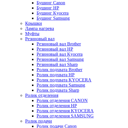
Бушинг Canon
Бушинг HP
Бушинг Kyocera
Бушинг Samsung
Крышки
Лампа нагрева
Муфты
Резиновый вал
Резиновый вал Brother
Резиновый вал HP
Резиновый вал Kyocera
Резиновый вал Samsung
Резиновый вал Sharp
Ролик подхвата Brother
Ролик подхвата HP
Ролик подхвата KYOCERA
Ролик подхвата Samsung
Ролик подхвата Sharp
Ролик отделения
Ролик отделения CANON
Ролик отделения HP
Ролик отделения KYOCERA
Ролик отделения SAMSUNG
Ролик подачи
Ролик подачи Canon