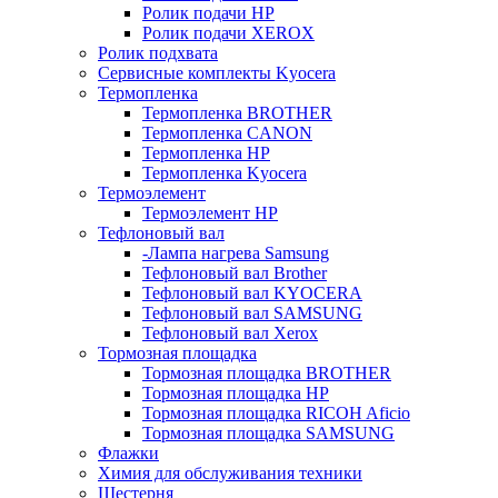
Ролик подачи HP
Ролик подачи XEROX
Ролик подхвата
Сервисные комплекты Kyocera
Термопленка
Термопленка BROTHER
Термопленка CANON
Термопленка HP
Термопленка Kyocera
Термоэлемент
Термоэлемент НР
Тефлоновый вал
-Лампа нагрева Samsung
Тефлоновый вал Brother
Тефлоновый вал KYOCERA
Тефлоновый вал SAMSUNG
Тефлоновый вал Xerox
Тормозная площадка
Тормозная площадка BROTHER
Тормозная площадка HP
Тормозная площадка RICOH Aficio
Тормозная площадка SAMSUNG
Флажки
Химия для обслуживания техники
Шестерня