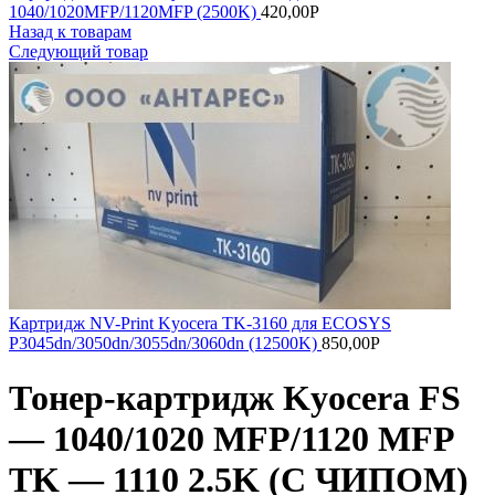
1040/1020MFP/1120MFP (2500K)
420,00
Р
Назад к товарам
Следующий товар
Картридж NV-Print Kyocera TK-3160 для ECOSYS
P3045dn/3050dn/3055dn/3060dn (12500K)
850,00
Р
Тонер-картридж Kyocera FS
— 1040/1020 MFP/1120 MFP
TK — 1110 2.5K (С ЧИПОМ)