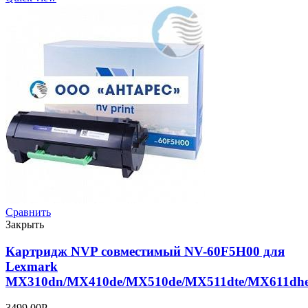
Сравнить
Закрыть
Картридж NVP совместимый NV-60F5H00 для
Lexmark
MX310dn/MX410de/MX510de/MX511dte/MX611dhe
3499,00
Р