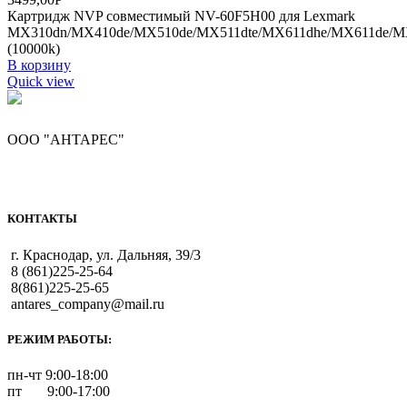
Картридж NVP совместимый NV-60F5H00 для Lexmark
MX310dn/MX410de/MX510de/MX511dte/MX611dhe/MX611de/
(10000k)
В корзину
Quick view
ООО "АНТАРЕС"
КОНТАКТЫ
г. Краснодар, ул. Дальняя, 39/3
8 (861)225-25-64
8(861)225-25-65
antares_company@mail.ru
РЕЖИМ РАБОТЫ:
пн-чт 9:00-18:00
пт 9:00-17:00