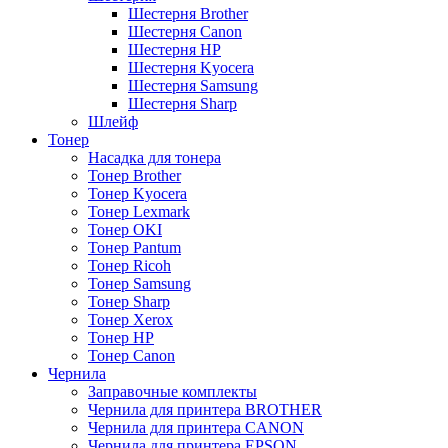
Шестерня Brother
Шестерня Canon
Шестерня HP
Шестерня Kyocera
Шестерня Samsung
Шестерня Sharp
Шлейф
Тонер
Насадка для тонера
Тонер Brother
Тонер Kyocera
Тонер Lexmark
Тонер OKI
Тонер Pantum
Тонер Ricoh
Тонер Samsung
Тонер Sharp
Тонер Xerox
Тонер НР
Тонер Саnon
Чернила
Заправочные комплекты
Чернила для принтера BROTHER
Чернила для принтера CANON
Чернила для принтера EPSON