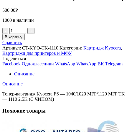
500,00
Р
1000 в наличии
Количество
товара
В корзину
Тонер-
Сравнить
картридж
Артикул:
CT-KYO-TK-1110
Категории:
Картридж Kyocera
,
Kyocera
Картриджи для принтеров и МФУ
FS
Поделиться
-
Facebook
Одноклассники
WhatsApp
WhatsApp
ВК
Telegram
1040/1020
MFP/1120
Описание
MFP
TK
Описание
-
1110
Тонер-картридж Kyocera FS — 1040/1020 MFP/1120 MFP TK
2.5K
— 1110 2.5K (С ЧИПОМ)
(С
ЧИПОМ)
Похожие товары