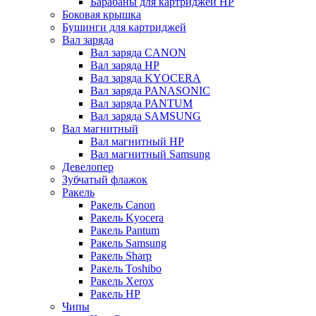
Барабаны для картриджей НР
Боковая крышка
Бушинги для картриджей
Вал заряда
Вал заряда CANON
Вал заряда HP
Вал заряда KYOCERA
Вал заряда PANASONIC
Вал заряда PANTUM
Вал заряда SAMSUNG
Вал магнитный
Вал магнитный HP
Вал магнитный Samsung
Девелопер
Зубчатый флажок
Ракель
Ракель Canon
Ракель Kyocera
Ракель Pantum
Ракель Samsung
Ракель Sharp
Ракель Toshibo
Ракель Xerox
Ракель НР
Чипы