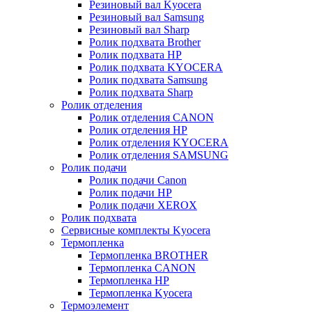
Резиновый вал Kyocera
Резиновый вал Samsung
Резиновый вал Sharp
Ролик подхвата Brother
Ролик подхвата HP
Ролик подхвата KYOCERA
Ролик подхвата Samsung
Ролик подхвата Sharp
Ролик отделения
Ролик отделения CANON
Ролик отделения HP
Ролик отделения KYOCERA
Ролик отделения SAMSUNG
Ролик подачи
Ролик подачи Canon
Ролик подачи HP
Ролик подачи XEROX
Ролик подхвата
Сервисные комплекты Kyocera
Термопленка
Термопленка BROTHER
Термопленка CANON
Термопленка HP
Термопленка Kyocera
Термоэлемент