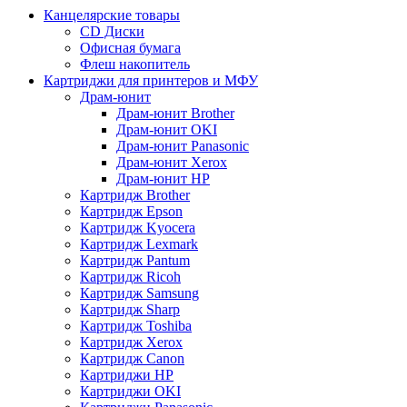
Канцелярские товары
CD Диски
Офисная бумага
Флеш накопитель
Картриджи для принтеров и МФУ
Драм-юнит
Драм-юнит Brother
Драм-юнит OKI
Драм-юнит Panasonic
Драм-юнит Xerox
Драм-юнит НР
Картридж Brother
Картридж Epson
Картридж Kyocera
Картридж Lexmark
Картридж Pantum
Картридж Ricoh
Картридж Samsung
Картридж Sharp
Картридж Toshiba
Картридж Xerox
Картридж Сanon
Картриджи HP
Картриджи OKI