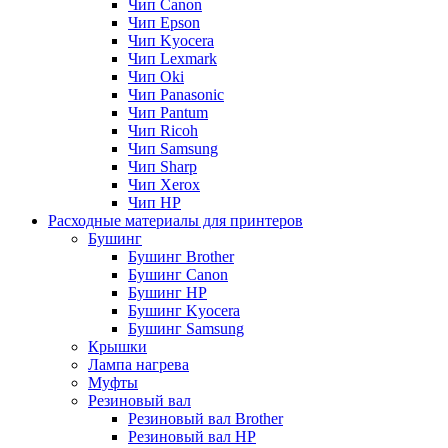
Чип Canon
Чип Epson
Чип Kyocera
Чип Lexmark
Чип Oki
Чип Panasonic
Чип Pantum
Чип Ricoh
Чип Samsung
Чип Sharp
Чип Xerox
Чип НР
Расходные материалы для принтеров
Бушинг
Бушинг Brother
Бушинг Canon
Бушинг HP
Бушинг Kyocera
Бушинг Samsung
Крышки
Лампа нагрева
Муфты
Резиновый вал
Резиновый вал Brother
Резиновый вал HP